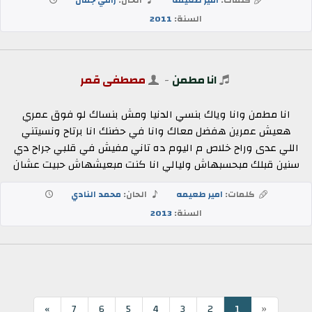
السنة:
2011
انا مطمن
-
مصطفى قمر
انا مطمن وانا وياك بنسي الدنيا ومش بنساك لو فوق عمري
هعيش عمرين هفضل معاك وانا في حضنك انا برتاح ونسيتني
اللي عدى وراح خلاص م اليوم ده تاني مفيش في قلبي جراح دي
سنين قبلك مبحسبهاش وليالي انا كنت مبعيشهاش حبيت عشان
كلمات:
امير طعيمه
الحان:
محمد النادي
السنة:
2013
«
1
»
7
6
5
4
3
2