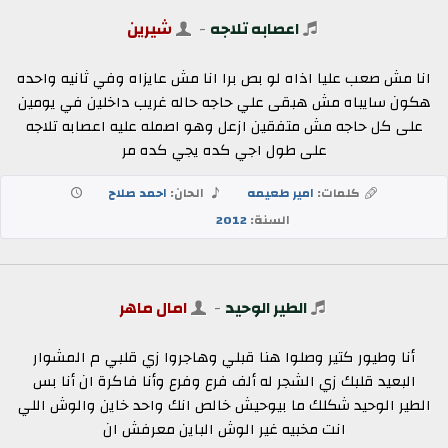
اعصابه تلاجه
-
شيرين
انا مش صعب عليا اذاه لو بص برا انا مش عايزاه وفي ثانيه واحده
هكون سايباه مش هبقى علي حاجه حاله غريب داخلين في يومين
على كل حاجه مش متفقين ازعل وهو اصمله عليه اعصابه تلاجه
على طول اجي كده يجي كده مر
كلمات:
امير طعيمه
الحان:
احمد صلاح
السنة:
2012
الطير الوحيد
-
امال ماهر
أنا وطيور كتير وصلوا هنا قبلي وهاجروا زي قلبي م المشوار
البعيد قلبك زي الشجر له ألف فرع وفرع وأنا فاكرة ان أنا بس
الطير الوحيد شكلك ما بيوحيش خالص انك واحد خاين والوش اللي
انت مخبيه غير الوش الباين معرفش ان