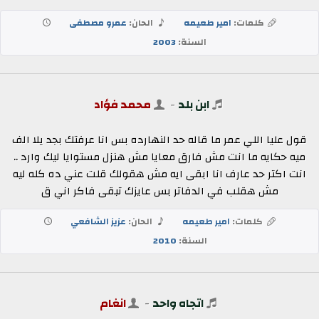
كلمات:
امير طعيمه
الحان:
عمرو مصطفى
السنة:
2003
ابن بلد
-
محمد فؤاد
قول عليا اللي عمر ما قاله حد النهارده بس انا عرفتك بجد يلا الف
ميه حكايه ما انت مش فارق معايا مش هنزل مستوايا ليك وارد ..
انت اكتر حد عارف انا ابقى ايه مش هقولك قلت عني ده كله ليه
مش هقلب في الدفاتر بس عايزك تبقى فاكر اني ق
كلمات:
امير طعيمه
الحان:
عزيز الشافعي
السنة:
2010
اتجاه واحد
-
انغام