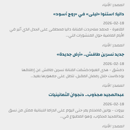
المصدر: الأنباء
داليا: استنوا «ليلى» في «روج أسود»
2026-02-18
القاهرة - محمد صلاحردت الفنانة داليا مصطفى على الجدل الذي أثير في
الأيام الماضية حول المنشورات التي...
المصدر: الأنباء
جديد نسرين طافش.. «أرض جديدة»
2026-02-18
دمشق - هدى العبودكشفت الفنانة نسرين طافش عن إطلاقها
بودكاست خلال رمضان المقبل، لتطل على جمهورها بعيد...
المصدر: الأنباء
عبدالمجيد مجذوب.. دنجوان الثمانينيات
2026-02-18
بيروت - بولين فاضللم يمر حتى اليوم على الدراما اللبنانية ممثل من نسق
عبدالمجيد مجذوب، وهو المطبوع في...
المصدر: الأنباء