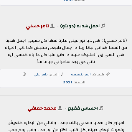
اجمل هديه (دويتو)
-
تامر حسني
(تامر حسني) : هى ديا نور عينى نظرة منها كل سنينى اجمل هديه
من السما هدانى بيها ربنا دا جمال طبيعى مفيش كدا هى الحياه
هى المنى زى الملايكه حنينه دا كتير عليا كل دا ياه هتمنى ايه
تانى دى بجد ساحرانى وياما سأ
كلمات:
امير طعيمه
الحان:
تامر علي
السنة:
2011
احساس فظيع
-
محمد حماقي
امبارح كان معايا وعدني بالف وعد .. وقالي من البدايه هنعيش
ونموت لبعض حبيته بكل قلبي اكتر من اي حد .. وفي يوم وفي