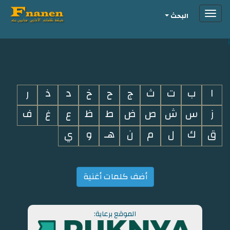
Toggle
البحث
navigation
i
ا
ب
ت
ث
ج
ح
خ
د
ذ
ر
ز
س
ش
ص
ض
ط
ظ
ع
غ
ف
ق
ك
ل
م
ن
هـ
و
ي
أضف كلمات أغنية
الموقع برعاية: