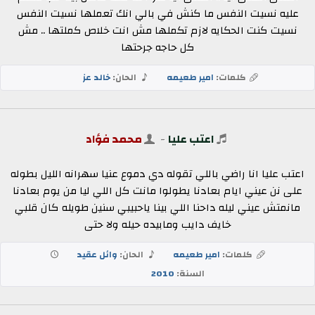
عليه نسيت النفس ما كنش في بالي انك تعملها نسيت النفس
نسيت كنت الحكايه لازم تكملها مش انت خلاص كملتها .. مش
كل حاجه جرحتها
كلمات:
امير طعيمه
الحان:
خالد عز
اعتب عليا
-
محمد فؤاد
اعتب عليا انا راضي باللي تقوله دي دموع عنيا سهرانه الليل بطوله
على نن عيني ايام بعادنا يطولوا مانت كل اللي ليا من يوم بعادنا
مانمتش عيني ليله داحنا اللي بينا ياحبيبي سنين طويله كان قلبي
خايف دايب ومابيده حيله ولا حتى
كلمات:
امير طعيمه
الحان:
وائل عقيد
السنة:
2010