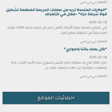
المصدر: بي بي سي
"الولايات المتحدة تريد من عصابات الجريمة المنظمة تشكيل
قوة شرطة غزة" -مقال في التلغراف
2026-02-18
في عناوين الصحف ليوم الأربعاء الثامن عشر من فبراير/شباط 2026، نعرض
لكم تحليلاً من التلغراف يطرح المخ...
المصدر: بي بي سي
"كان يصف بناتنا بالجواري"
2026-02-18
خلال العام الذي تلا سقوط حكم الرئيس السوري بشار الأسد أفادت عدة
منظمات حقوقية عن حالات اختطاف طالت ع...
المصدر: بي بي سي
احصائيات الموقع