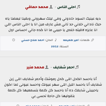
احلى الناس
-
محمد حماقي
ديه عينيك السود خادوني وفي ليلك سهروني وبقينا لبعضنا ياه
حبك ناداني خلاني حد تاني مش عارف مين انا يا احلى الناس اللي
انا عايزه لاقيته خلاص يا حبيبي ما انا كده جالي احساس اول
كلمات:
امير طعيمه
الحان:
احمد صلاح حسني
السنة:
2012
احمر شفايف
-
محمد منير
أنا باحسد الكحل اللى كحل رموشك وأحمر شفايف اللى زين
شفايف أنا باحسد الليل اللى سهر عيونك واحسد عيونى لما اكون
ياحبيبتى شايفك ده أنا باحسد كل كلمة بتسمعيها كل كلمة
بتقوليها كل حاجة تحسى بي
كلمات:
امير طعيمه
الحان:
محمد عرام