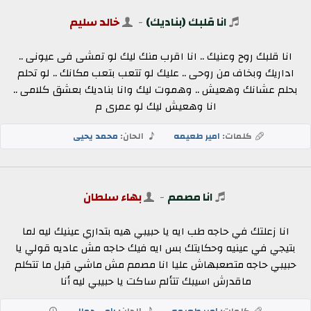
انا قلبك (بناديك)
-
خالد سليم
انا قلبك روح وعنيك .. انا اقرب منك ليك لو تمشى فى عيونى ..
اداريك وبخاف من روحى .. عليك لو تتعب بتعب مكانك .. لو تحلم
بحلم عشانك وهعيش .. وهموت ليك وانا بناديك بعشق كلامى ..
انا وهعيش ليك لو عمرى م
كلمات:
امير طعيمه
الحان:
محمد يحيى
انا مصمم
-
بهاء سلطان
انا زعلتك في حاجه طب ايه يا حبيبي هيه بتداري عينيك ليه لما
بتيجي في عينيه وحكايتك بس ايه فيك حاجه مش عاديه قولي يا
حبيبي حاجه متصعبهاش عليا انا مصمم مش ماشي قبل ما تتكلم
ماقدرش اسيبك تتألم ساكت يا حبيبي ليه أنا
كلمات:
امير طعيمه
الحان:
رامي جمال