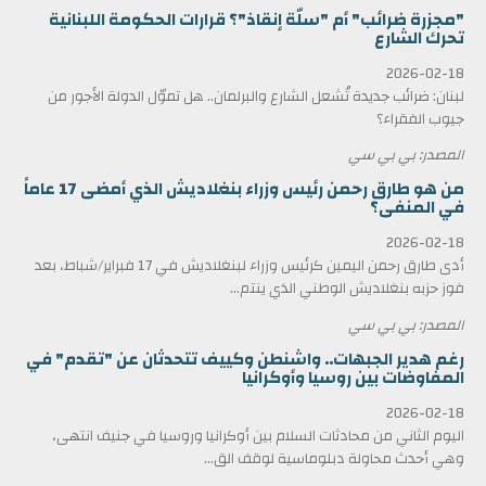
"مجزرة ضرائب" أم "سلّة إنقاذ"؟ قرارات الحكومة اللبنانية
تحرك الشارع
2026-02-18
لبنان: ضرائب جديدة تُشعل الشارع والبرلمان.. هل تموّل الدولة الأجور من
جيوب الفقراء؟
المصدر: بي بي سي
من هو طارق رحمن رئيس وزراء بنغلاديش الذي أمضى 17 عاماً
في المنفى؟
2026-02-18
أدى طارق رحمن اليمين كرئيس وزراء لبنغلاديش في 17 فبراير/شباط، بعد
فوز حزبه بنغلاديش الوطني الذي ينتم...
المصدر: بي بي سي
رغم هدير الجبهات.. واشنطن وكييف تتحدثان عن "تقدم" في
المفاوضات بين روسيا وأوكرانيا
2026-02-18
اليوم الثاني من محادثات السلام بين أوكرانيا وروسيا في جنيف انتهى،
وهي أحدث محاولة دبلوماسية لوقف الق...