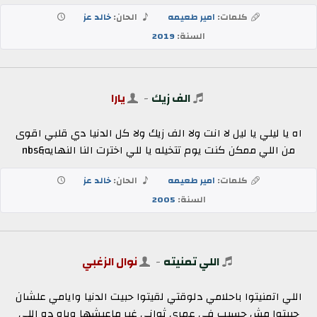
كلمات:
امير طعيمه
الحان:
خالد عز
السنة:
2019
الف زيك
-
يارا
اه يا ليلي يا ليل لا انت ولا الف زيك ولا كل الدنيا دي قلبي اقوى
من اللي ممكن كنت يوم تتخيله يا للي اخترت النا النهايه&nbs
كلمات:
امير طعيمه
الحان:
خالد عز
السنة:
2005
اللي تمنيته
-
نوال الزغبي
اللي اتمنيتوا باحلامي دلوقتي لقيتوا حبيت الدنيا وايامي علشان
حبيتوا مش حسيب في عمري ثواني غير ماعيشها وياه ده اللي