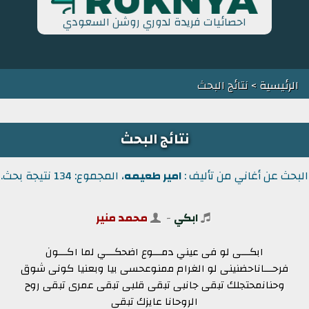
احصائيات فريدة لدوري روشن السعودي
الرئيسية
> نتائج البحث
نتائج البحث
البحث عن أغاني من تأليف :
امير طعيمه
، المجموع: 134 نتيجة بحث.
ابكي
-
محمد منير
ابكـــى لو فى عيني دمـــوع اضحكـــي لما اكـــون
فرحـــاناحضنينى لو الغرام ممنوعحسى بيا وبعنيا كونى شوق
وحنانمحتجلك تبقى جانبى تبقى قلبى تبقى عمرى تبقى روح
الروحانا عايزك تبقى