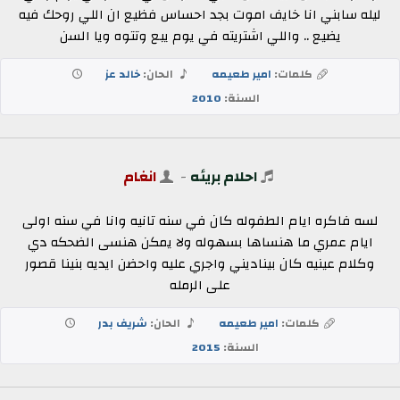
ليله سابني انا خايف اموت بجد احساس فظيع ان اللي روحك فيه
يضيع .. واللي اشتريته في يوم يبع وتتوه ويا السن
كلمات:
امير طعيمه
الحان:
خالد عز
السنة:
2010
احلام بريئه
-
انغام
لسه فاكره ايام الطفوله كان في سنه تانيه وانا في سنه اولى
ايام عمري ما هنساها بسهوله ولا يمكن هنسى الضحكه دي
وكلام عينيه كان بيناديني واجري عليه واحضن ايديه بنينا قصور
على الرمله
كلمات:
امير طعيمه
الحان:
شريف بدر
السنة:
2015