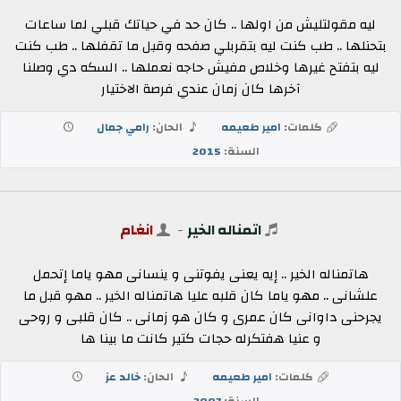
ليه مقولتليش من اولها .. كان حد في حياتك قبلي لما ساعات
بتحنلها .. طب كنت ليه بتقربلي صفحه وقبل ما تقفلها .. طب كنت
ليه بتفتح غيرها وخلاص مفيش حاجه نعملها .. السكه دي وصلنا
آخرها كان زمان عندي فرصة الاختيار
كلمات:
امير طعيمه
الحان:
رامي جمال
السنة:
2015
اتمناله الخير
-
انغام
هاتمناله الخير .. إيه يعنى يفوتنى و ينسانى مهو ياما إتحمل
علشانى .. مهو ياما كان قلبه عليا هاتمناله الخير .. مهو قبل ما
يجرحنى داوانى كان عمرى و كان هو زمانى .. كان قلبى و روحى
و عنيا هفتكرله حجات كتير كانت ما بينا ها
كلمات:
امير طعيمه
الحان:
خالد عز
السنة:
2007