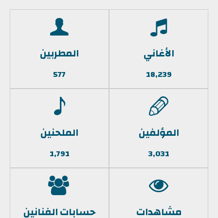
الأغاني
المطربين
577
18,239
المؤلفين
الملحنين
1,791
3,031
مشاهدات
حسابات الفنانين