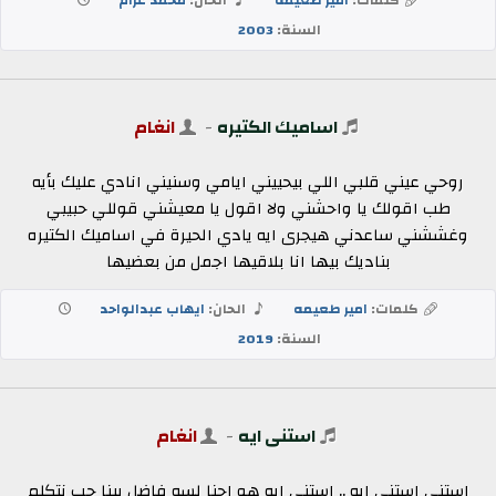
السنة:
2003
اساميك الكتيره
-
انغام
روحي عيني قلبي اللي بيحييني ايامي وسنيني انادي عليك بأيه
طب اقولك يا واحشني ولا اقول يا معيشني قوللي حبيبي
وغششني ساعدني هيجرى ايه يادي الحيرة في اساميك الكتيره
بناديك بيها انا بلاقيها اجمل من بعضيها
كلمات:
امير طعيمه
الحان:
ايهاب عبدالواحد
السنة:
2019
استنى ايه
-
انغام
استنى استنى ايه .. استنى ايه هو احنا لسه فاضل بينا حب نتكلم