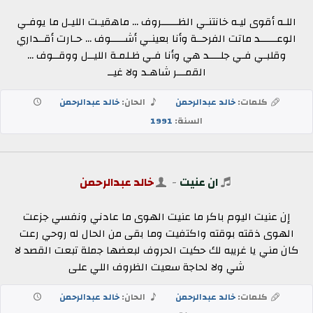
اللـه أقوى ليـه خانتنـي الظــــــروف ... ماهقيـت الليـل ما يوفـي
الوعــــــد ماتت الفرحــة وأنا بعينـي أشـــــوف ... حـارت أقــداري
وقلبـي فـي جلــــد هي وأنا فـي ظـلمـة الليــل ووقــوف ...
القمـــر شاهـد ولا غيــ
كلمات:
خالد عبدالرحمن
الحان:
خالد عبدالرحمن
السنة:
1991
ان عنيت
-
خالد عبدالرحمن
إن عنيت اليوم باكر ما عنيت الهوى ما عادني ونفسي جزعت
الهوى ذقته بوقته واكتفيت وما بقى من الحال له روحي رعت
كان مني يا غريبه لك حكيت الحروف لبعضها جملة تبعت القصد لا
شي ولا لحاجة سعيت الظروف اللي على
كلمات:
خالد عبدالرحمن
الحان:
خالد عبدالرحمن