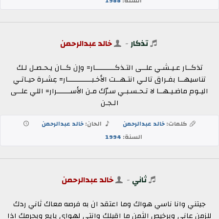
السنة:
1988
تذكار
-
خالد عبدالرحمن
تذكــار عـيـشـي علــى التـذكــــــــــار= وإن كــان يـحـصـل لـك
تناسيهــا بفـراق تالـي انتـهــت الأخـبــــــــــــار= عِشـرة حيـاتـي
اليـوم ماضـيـهــا لا تـحـسـبـي سـرّك مـن الأســـــــرار= اللي علــى
الـجـن
كلمات:
خالد عبدالرحمن
الحان:
خالد عبدالرحمن
السنة:
1994
ثاني
-
خالد عبدالرحمن
جيتني وانا ناسي هواك وما اعتقد ان به فرصه معاك ثاني ردك
للزمن عاني وبرخيص الثمن ما اقبلك وانتى لهواي بايع وبحرمك اذا