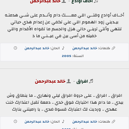
اخاف اوادع
-
خالد عبدالرحمن
أخــاف أوادع وقتــي اللي معـــــك دام وأنــدم على شــي هدمتـه
بيـديني زود الهموم اللي علي تكفي عن إعدام هذي حياتي
تنتهي وأنتي ترينـي حالي هزل والجسم ما تقواه الأقدام واللي
خفيته من أسى بين في عيــنـي ما ذ
كلمات:
خالد عبدالرحمن
الحان:
خالد عبدالرحمن
السنة:
2005
افراق
-
خالد عبدالرحمن
افراق .. افراق .. على حروة افراق ليلي ونهاري .. ما ينطاق وش
بيدي .. ما دام هذا اختيارك فوق خدي .. دمعة تقبل اعتذارك خنت
عهدي .. ورديت لك اعتبارك قسوة ضدي .. يا راميتني بنارك
كلمات:
خالد عبدالرحمن
الحان:
خالد عبدالرحمن