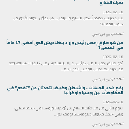
تحرك الشارع
2026-02-18
لبنان: ضرائب جديدة تُشعل الشارع والبرلمان.. هل تموّل الدولة الأجور من
جيوب الفقراء؟
المصدر: بي بي سي
من هو طارق رحمن رئيس وزراء بنغلاديش الذي أمضى 17 عاماً
في المنفى؟
2026-02-18
أدى طارق رحمن اليمين كرئيس وزراء لبنغلاديش في 17 فبراير/شباط، بعد
فوز حزبه بنغلاديش الوطني الذي ينتم...
المصدر: بي بي سي
رغم هدير الجبهات.. واشنطن وكييف تتحدثان عن "تقدم" في
المفاوضات بين روسيا وأوكرانيا
2026-02-18
اليوم الثاني من محادثات السلام بين أوكرانيا وروسيا في جنيف انتهى،
وهي أحدث محاولة دبلوماسية لوقف الق...
المصدر: بي بي سي