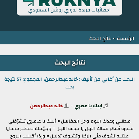
احصائيات فريدة لدوري روشن السعودي
الرئيسية
> نتائج البحث
نتائج البحث
البحث عن أغاني من تأليف :
خالد عبدالرحمن
، المجموع: 57 نتيجة
بحث.
ابيك يا عمري
-
خالد عبدالرحمن
عـطنـي وعدك اليوم وخل المقابيـل = أبيـك يا عـمـري تـشرّفني
شـويه أسهر معاك الليـل يا نـجمة الليـل = وجـيّـتـك تـمطــر سمـايا
عـليّــه تشوف منّي الرضا وتشـوف تدليـل = وإذا أقبـلت الـروح