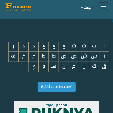
Toggle
البحث
navigation
i
ا
ب
ت
ث
ج
ح
خ
د
ذ
ر
ز
س
ش
ص
ض
ط
ظ
ع
غ
ف
ق
ك
ل
م
ن
هـ
و
ي
أضف كلمات أغنية
الموقع برعاية: