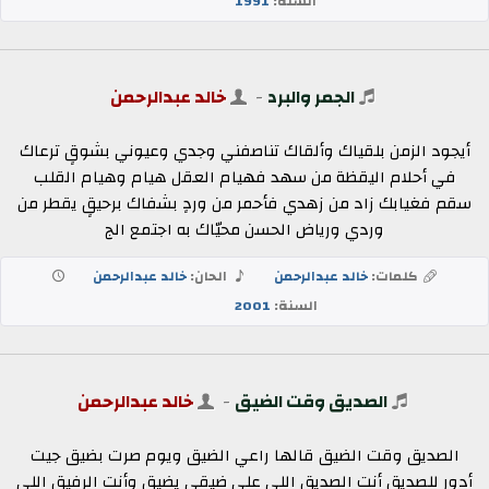
السنة:
1991
الجمر والبرد
-
خالد عبدالرحمن
أيجود الزمن بلقياك وألقاك تناصفني وجدي وعيوني بشوقٍ ترعاك
في أحلام اليقظة من سهد فهيام العقل هيام وهيام القلب
سقم فغيابك زاد من زهدي فأحمر من وردٍ بشفاك برحيقٍ يقطر من
وردي ورياض الحسن محيّاك به اجتمع الج
كلمات:
خالد عبدالرحمن
الحان:
خالد عبدالرحمن
السنة:
2001
الصديق وقت الضيق
-
خالد عبدالرحمن
الصديق وقت الضيق قالها راعي الضيق ويوم صرت بضيق جيت
أدور للصديق أنت الصديق اللي على ضيقي يضيق وأنت الرفيق اللي