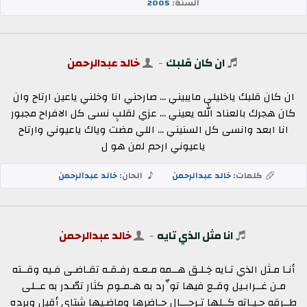
السنة:
2005
ان كان قلبك
-
خالد عبدالرحمن
ان كان قلبك ياخليلي مايبيني ... صارحني انا وخلني ياعين ارتاح وان
كان هجرك بالعناد الله يعيني ... عزي لقلبٍ نسى كل الافراح مجبور
انا ابعد وانسى كل السنيني ... اللي مضت وياك ياعيوني وارتاح
ياعيوني ارحم لمن هو ل
كلمات:
خالد عبدالرحمن
الحان:
خالد عبدالرحمن
انا مثل الذي تايه
-
خالد عبدالرحمن
أنـا مـثل الذي تـايه خِـلـق هــمه مـعـه رفـقـه تقـاضـى فـيه وقــته
مـن غــرابـيل وقـع فيها توِّرد به هـمـوم كثار تصّـدر به عــلى
طــرقه حـيـاته كــلها تـرحـــال حـاضرها وماضـيها شتاي أقبل وبرده