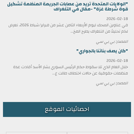
"الولايات المتحدة تريد من عصابات الجريمة المنظمة تشكيل
قوة شرطة غزة" -مقال في التلغراف
2026-02-18
في عناوين الصحف ليوم الأربعاء الثامن عشر من فبراير/شباط 2026، نعرض
لكم تحليلاً من التلغراف يطرح المخ...
المصدر: بي بي سي
"كان يصف بناتنا بالجواري"
2026-02-18
خلال العام الذي تلا سقوط حكم الرئيس السوري بشار الأسد أفادت عدة
منظمات حقوقية عن حالات اختطاف طالت ع...
المصدر: بي بي سي
احصائيات الموقع