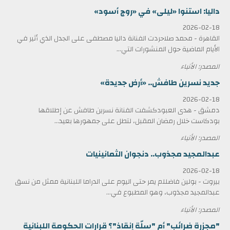
داليا: استنوا «ليلى» في «روج أسود»
2026-02-18
القاهرة - محمد صلاحردت الفنانة داليا مصطفى على الجدل الذي أثير في
الأيام الماضية حول المنشورات التي...
المصدر: الأنباء
جديد نسرين طافش.. «أرض جديدة»
2026-02-18
دمشق - هدى العبودكشفت الفنانة نسرين طافش عن إطلاقها
بودكاست خلال رمضان المقبل، لتطل على جمهورها بعيد...
المصدر: الأنباء
عبدالمجيد مجذوب.. دنجوان الثمانينيات
2026-02-18
بيروت - بولين فاضللم يمر حتى اليوم على الدراما اللبنانية ممثل من نسق
عبدالمجيد مجذوب، وهو المطبوع في...
المصدر: الأنباء
"مجزرة ضرائب" أم "سلّة إنقاذ"؟ قرارات الحكومة اللبنانية