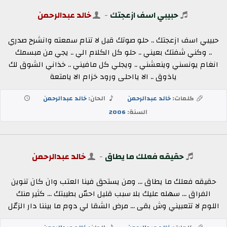
حبيبي اسف ازعجتك
-
خالد عبدالرحمن
حبيبي اسف ازعجتك .. حلو صوتك قبل لا تنام سمعته وانشرح صدري
.. وكني شفتك بعيني .. حلو كل الكلام الي .. يجي من مبسمك
انغام يونسني وينعشني .. ويجلي كل مافيني .. خذاني الشوق لك
ياذوق .. الا يااحلى ورود خزام الا يامتعة
كلمات:
خالد عبدالرحمن
الحان:
خالد عبدالرحمن
السنة:
2006
حقيقه فعلك ما يطاق
-
خالد عبدالرحمن
حقيقه فعلك ما يطاق ... ومن يستحق فينا العتب وان كان تنوين
الفراق ... سهله عليك بلا سبب قليل احسّ بطيبتك ... كثير منك
اللوم لا تتعبيني وش بقى ... مرض الشقا لي دوم ما بيننا دار الزعّل