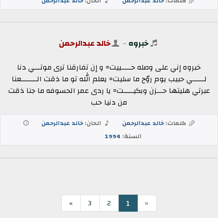
كلمات:
خالد عبدالرحمن
الحان:
خالد عبدالرحمن
خبروه
-
خالد عبدالرحمن
خبروه إني على وصله حـــــييت= و إن تفارقنا ترى موتـــي دنا
لــــــي حبيب يوم روّح ما سليت= يعلم الله تو ما ذقت الــــــــعنا
عبرتي هليتها حـــزن وبكيـــــت= يا ردى عمر الحسوفه ما جنا ذقت
من دنيا حب
كلمات:
خالد عبدالرحمن
الحان:
خالد عبدالرحمن
السنة:
1994
«
1
»
3
2