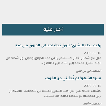
أخبار فنية
زراعة الجلد البشري: طوق نجاة لمصابي الحروق في مصر
2026-02-18
قبل نحو شهرين، أعلن مستشفى أهل مصر للحروق وصول أول شحنة من
الجلد البشري المجمد إلى البلاد، في خطوة و...
المصدر: بي بي سي
يسرا: الشهرة لم تُحصّني من الخوف
2026-02-18
كشفت الفنانة يسرا، عن جانب إنساني مختلف من شخصيتها، مؤكدة أن
بريق النجومية لم يمنحها حصانة ضد مشاعر...
المصدر: الأنباء