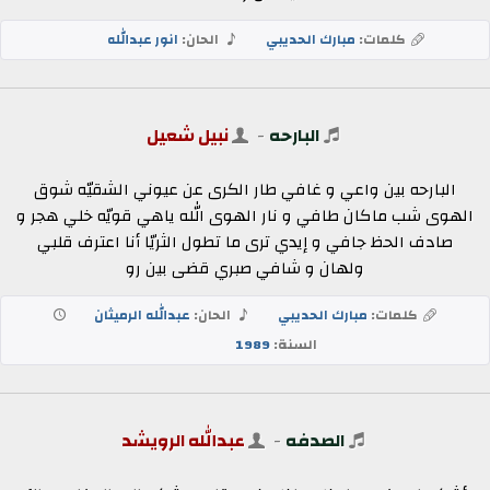
كلمات:
مبارك الحديبي
الحان:
انور عبدالله
البارحه
-
نبيل شعيل
البارحه بين واعي و غافي طار الكرى عن عيوني الشقيّه شوق
الهوى شب ماكان طافي و نار الهوى الله ياهي قويّه خلي هجر و
صادف الحظ جافي و إيدي ترى ما تطول الثريّا أنا اعترف قلبي
ولهان و شافي صبري قضى بين رو
كلمات:
مبارك الحديبي
الحان:
عبدالله الرميثان
السنة:
1989
الصدفه
-
عبدالله الرويشد