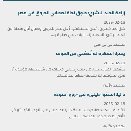
زراعة الجلد البشري: طوق نجاة لمصابي الحروق في مصر
2026-02-18
قبل نحو شهرين، أعلن مستشفى أهل مصر للحروق وصول أول شحنة من
الجلد البشري المجمد إلى البلاد، في خطوة و...
المصدر: بي بي سي
يسرا: الشهرة لم تُحصّني من الخوف
2026-02-18
كشفت الفنانة يسرا، عن جانب إنساني مختلف من شخصيتها، مؤكدة أن
بريق النجومية لم يمنحها حصانة ضد مشاعر...
المصدر: الأنباء
داليا: استنوا «ليلى» في «روج أسود»
2026-02-18
القاهرة - محمد صلاحردت الفنانة داليا مصطفى على الجدل الذي أثير في
الأيام الماضية حول المنشورات التي...
المصدر: الأنباء