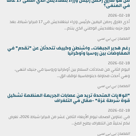
من هو طارق رحمن رئيس وزراء بنغلاديش الذي أمضى 17 عاماً
في المنفى؟
2026-02-18
أدى طارق رحمن اليمين كرئيس وزراء لبنغلاديش في 17 فبراير/شباط، بعد
فوز حزبه بنغلاديش الوطني الذي ينتم...
المصدر: بي بي سي
رغم هدير الجبهات.. واشنطن وكييف تتحدثان عن "تقدم" في
المفاوضات بين روسيا وأوكرانيا
2026-02-18
اليوم الثاني من محادثات السلام بين أوكرانيا وروسيا في جنيف انتهى،
وهي أحدث محاولة دبلوماسية لوقف الق...
المصدر: بي بي سي
"الولايات المتحدة تريد من عصابات الجريمة المنظمة تشكيل
قوة شرطة غزة" -مقال في التلغراف
2026-02-18
في عناوين الصحف ليوم الأربعاء الثامن عشر من فبراير/شباط 2026، نعرض
لكم تحليلاً من التلغراف يطرح المخ...
المصدر: بي بي سي