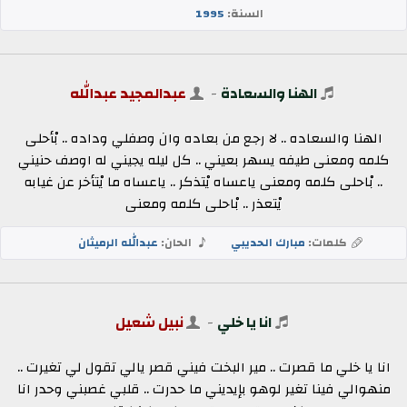
السنة:
1995
الهنا والسعادة
-
عبدالمجيد عبدالله
الهنا والسعاده .. لا رجع من بعاده وان وصفلي وداده .. بْأحلى
كلمه ومعنى طيفه يسهر بعيني .. كل ليله يجيني له اوصف حنيني
.. بْاحلى كلمه ومعنى ياعساه يْتذكر .. ياعساه ما يْتأخر عن غيابه
يْتعذر .. بْاحلى كلمه ومعنى
كلمات:
مبارك الحديبي
الحان:
عبدالله الرميثان
انا يا خلي
-
نبيل شعيل
انا يا خلي ما قصرت .. مير البخت فيني قصر يالي تقول لي تغيرت ..
منهوالي فينا تغير لوهو بإيديني ما حدرت .. قلبي غصبني وحدر انا