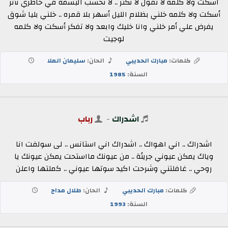
اسكت ولا كلمه لا تقول لا تكثر .. لا تحسب البسمه في خاطري تأثر
أسكت ولا كلمه خلني بظلام الليل أسهر بلا قمره .. خلني بليا شوق
يفرض علي أمر خلني وانا خليك وابعد ولا تفكر أسكت ولا كلمه
لوجيت
كلمات:
مبارك الحديبي
الحان:
سليمان الملا
السنة:
1985
اشدراك
-
رباب
اشدراك .. اني اهواك .. اشدراك اني استانس .. لى سولفت انا
وياك يمكن عيوني جريئة .. من عيونك مااستحت يمكن عيونك يا
روحي .. غافلتني وشرحت اكيد سوتها عيوني .. كملتها واعلن
كلمات:
مبارك الحديبي
الحان:
طلال مداح
السنة:
1993