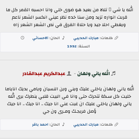
الله يا شي ٍ تلالا من بعيد هو ضوى خلي وانا احسبه القمر كل ما
قربت انواره تزيد ومن سنا خده نظر عيني انكسر الشعر ناعم
ويغطي احلا جيد ويا حلاة الفرق في نص الشعر الشعر زاه
كلمات:
مبارك الحديبي
الحان:
الاحسائي
السنة:
1992
الله ياني ولهان
-
عبدالكريم عبدالقادر
الله ياني ولهان ياخلي عليك ويني وين النسيان ويامي بديك اناياما
خليت كل سـكة تتحرك حتى وانا في البيت قلبي ينطرك برى الله
ياني ولهان ياخلي عليك ان غبت عني انا جيك .. انا جيك .. انا جيك
ؤصل فريجـك ومـرى ون جي
كلمات:
مبارك الحديبي
الحان:
احمد باقر