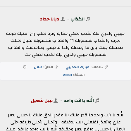
الكذاب
-
ديانا حداد
حبيبي وادري بيك تكذب تحكي حكاية وترد تقلب راح انطيك فرصة
نجرب والكذاب شنسويلة ؟؟ والكذاب شنسويلة تقول تخبلت
صدقتك جيتك وين ما وعدتك واذا ماجيتني وماشفتك والكذاب
شنسويلة حبيبي وادري بيك تكذب تحكي حك
كلمات:
مبارك الحديبي
الحان:
طلال
السنة:
2013
الله يا انت واحد
-
نبيل شعيل
الله يا انت واحد مااقدر عليك انا مقدر الحق عليك يا حبيبي يصير
عليّ واتعذر تقنعني انت بدقيقه .. وتجيني بأحلى طريقه حتى
الخيال يا حبيبي .. واقع يصير وحقيقه الله يا نت واحد مااقدر عليك