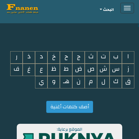
Toggle
البحث
navigation
i
ا
ب
ت
ث
ج
ح
خ
د
ذ
ر
ز
س
ش
ص
ض
ط
ظ
ع
غ
ف
ق
ك
ل
م
ن
هـ
و
ي
أضف كلمات أغنية
الموقع برعاية: