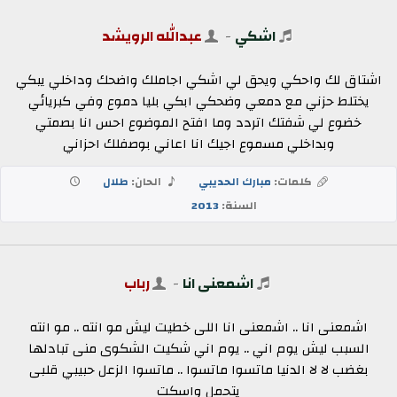
اشكي
-
عبدالله الرويشد
اشتاق لك واحكي ويحق لي اشكي اجاملك واضحك وداخلي يبكي
يختلط حزني مع دمعي وضحكي ابكي بليا دموع وفي كبريائي
خضوع لي شفتك اتردد وما افتح الموضوع احس انا بصمتي
وبداخلي مسموع اجيك انا اعاني بوصفلك احزاني
كلمات:
مبارك الحديبي
الحان:
طلال
السنة:
2013
اشمعنى انا
-
رباب
اشمعنى انا .. اشمعنى انا اللى خطيت ليش مو انته .. مو انته
السبب ليش يوم اني .. يوم اني شكيت الشكوى منى تبادلها
بغضب لا لا الدنيا ماتسوا ماتسوا .. ماتسوا الزعل حبيبي قلبى
يتحمل واسكت