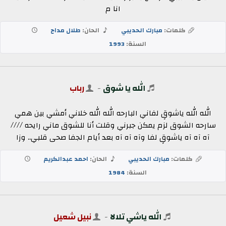
انا م
كلمات:
مبارك الحديبي
الحان:
طلال مداح
السنة:
1993
الله يا شوق
-
رباب
الله الله ياشوقٍ لفاني البارحه الله الله خلاني أمشي بين همي
سارحه الشوق لزم يمكن جبرني وقلت أنا للشوق ماني رايحه ////
آه آه آه ياشوقٍ لفا وآه آه آه بعد أيام الجفا صحى قلبي.. وزا
كلمات:
مبارك الحديبي
الحان:
احمد عبدالكريم
السنة:
1984
الله ياشي تلالا
-
نبيل شعيل