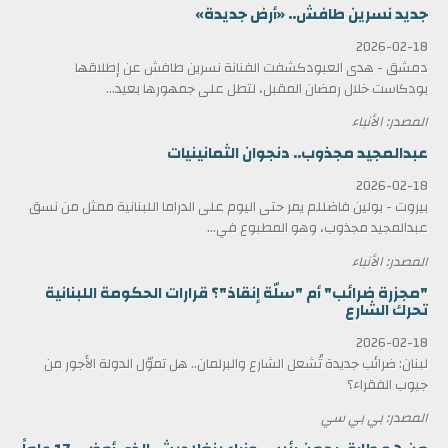
جديد نسرين طافش.. «أرض جديدة»
2026-02-18
دمشق - هدى العبودكشفت الفنانة نسرين طافش عن إطلاقها
بودكاست خلال رمضان المقبل، لتطل على جمهورها بعيد...
المصدر: الأنباء
عبدالمجيد مجذوب.. دنجوان الثمانينيات
2026-02-18
بيروت - بولين فاضللم يمر حتى اليوم على الدراما اللبنانية ممثل من نسق
عبدالمجيد مجذوب، وهو المطبوع في...
المصدر: الأنباء
"مجزرة ضرائب" أم "سلّة إنقاذ"؟ قرارات الحكومة اللبنانية
تحرك الشارع
2026-02-18
لبنان: ضرائب جديدة تُشعل الشارع والبرلمان.. هل تموّل الدولة الأجور من
جيوب الفقراء؟
المصدر: بي بي سي