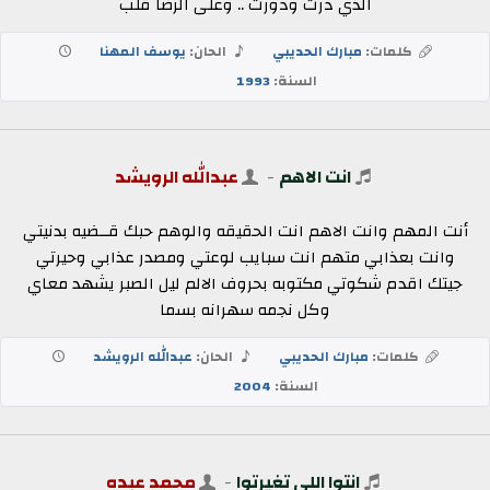
الذي درت ودورت .. وعلى الرضا قلب
كلمات:
مبارك الحديبي
الحان:
يوسف المهنا
السنة:
1993
انت الاهم
-
عبدالله الرويشد
أنت المهم وانت الاهم انت الحقيقه والوهم حبك قــضيه بدنيتي
وانت بعذابي متهم انت سبايب لوعتي ومصدر عذابي وحيرتي
جيتك اقدم شكوتي مكتوبه بحروف الالم ليل الصبر يشهد معاي
وكل نجمه سهرانه بسما
كلمات:
مبارك الحديبي
الحان:
عبدالله الرويشد
السنة:
2004
انتوا اللي تغيرتوا
-
محمد عبده