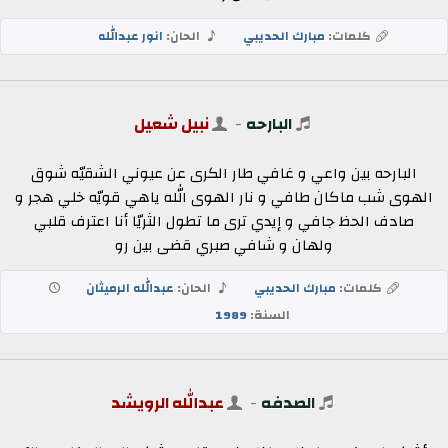
كلمات:
مبارك الحديبي
الحان:
انور عبدالله
البارحه
-
نبيل شعيل
البارحه بين واعي و غافي طار الكرى عن عيوني الشقيّه شوق
الهوى شب ماكان طافي و نار الهوى الله ياهي قويّه خلي هجر و
صادف الحظ جافي و إيدي ترى ما تطول الثريّا أنا اعترف قلبي
ولهان و شافي صبري قضى بين رو
كلمات:
مبارك الحديبي
الحان:
عبدالله الرميثان
السنة:
1989
الصدفه
-
عبدالله الرويشد