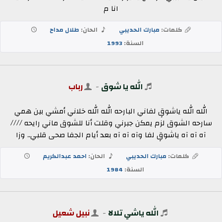
انا م
كلمات:
مبارك الحديبي
الحان:
طلال مداح
السنة:
1993
الله يا شوق
-
رباب
الله الله ياشوقٍ لفاني البارحه الله الله خلاني أمشي بين همي
سارحه الشوق لزم يمكن جبرني وقلت أنا للشوق ماني رايحه ////
آه آه آه ياشوقٍ لفا وآه آه آه بعد أيام الجفا صحى قلبي.. وزا
كلمات:
مبارك الحديبي
الحان:
احمد عبدالكريم
السنة:
1984
الله ياشي تلالا
-
نبيل شعيل