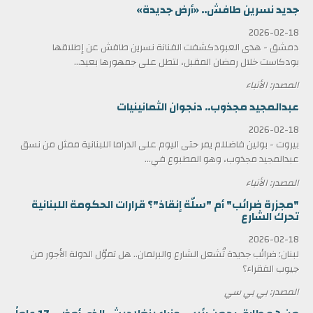
جديد نسرين طافش.. «أرض جديدة»
2026-02-18
دمشق - هدى العبودكشفت الفنانة نسرين طافش عن إطلاقها
بودكاست خلال رمضان المقبل، لتطل على جمهورها بعيد...
المصدر: الأنباء
عبدالمجيد مجذوب.. دنجوان الثمانينيات
2026-02-18
بيروت - بولين فاضللم يمر حتى اليوم على الدراما اللبنانية ممثل من نسق
عبدالمجيد مجذوب، وهو المطبوع في...
المصدر: الأنباء
"مجزرة ضرائب" أم "سلّة إنقاذ"؟ قرارات الحكومة اللبنانية
تحرك الشارع
2026-02-18
لبنان: ضرائب جديدة تُشعل الشارع والبرلمان.. هل تموّل الدولة الأجور من
جيوب الفقراء؟
المصدر: بي بي سي