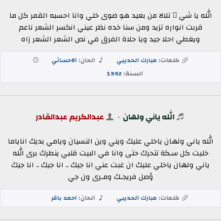
الله يا شي ٍ تلالا من بعيد هو ضوى خلي وانا احسبه القمر كل ما
قربت انواره تزيد ومن سنا خده نظر عيني انكسر الشعر ناعم
ويغطي احلا جيد ويا حلاة الفرق في نص الشعر الشعر زاه
كلمات:
مبارك الحديبي
الحان:
الاحسائي
السنة:
1992
الله ياني ولهان
-
عبدالكريم عبدالقادر
الله ياني ولهان ياخلي عليك ويني وين النسيان ويامي بديك اناياما
خليت كل سـكة تتحرك حتى وانا في البيت قلبي ينطرك برى الله
ياني ولهان ياخلي عليك ان غبت عني انا جيك .. انا جيك .. انا جيك
ؤصل فريجـك ومـرى ون جي
كلمات:
مبارك الحديبي
الحان:
احمد باقر