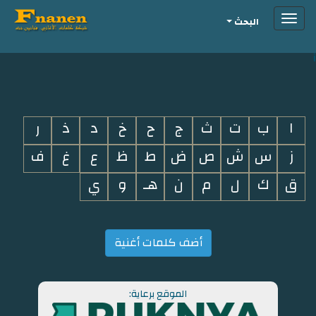
Toggle
البحث
navigation
i
ا
ب
ت
ث
ج
ح
خ
د
ذ
ر
ز
س
ش
ص
ض
ط
ظ
ع
غ
ف
ق
ك
ل
م
ن
هـ
و
ي
أضف كلمات أغنية
الموقع برعاية: