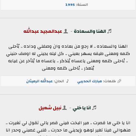
السنة:
1995
الهنا والسعادة
-
عبدالمجيد عبدالله
الهنا والسعاده .. لا رجع من بعاده وان وصفلي وداده .. بْأحلى
كلمه ومعنى طيفه يسهر بعيني .. كل ليله يجيني له اوصف حنيني
.. بْاحلى كلمه ومعنى ياعساه يْتذكر .. ياعساه ما يْتأخر عن غيابه
يْتعذر .. بْاحلى كلمه ومعنى
كلمات:
مبارك الحديبي
الحان:
عبدالله الرميثان
انا يا خلي
-
نبيل شعيل
انا يا خلي ما قصرت .. مير البخت فيني قصر يالي تقول لي تغيرت ..
منهوالي فينا تغير لوهو بإيديني ما حدرت .. قلبي غصبني وحدر انا