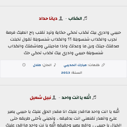
الكذاب
-
ديانا حداد
حبيبي وادري بيك تكذب تحكي حكاية وترد تقلب راح انطيك فرصة
نجرب والكذاب شنسويلة ؟؟ والكذاب شنسويلة تقول تخبلت
صدقتك جيتك وين ما وعدتك واذا ماجيتني وماشفتك والكذاب
شنسويلة حبيبي وادري بيك تكذب تحكي حك
كلمات:
مبارك الحديبي
الحان:
طلال
السنة:
2013
الله يا انت واحد
-
نبيل شعيل
الله يا انت واحد مااقدر عليك انا مقدر الحق عليك يا حبيبي يصير
عليّ واتعذر تقنعني انت بدقيقه .. وتجيني بأحلى طريقه حتى
الخيال يا حبيبي .. واقع يصير وحقيقه الله يا نت واحد مااقدر عليك