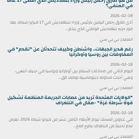
من هو طارق رحمن رئيس وزراء بنغلاديش الذي أمضى 17 عاماً
في المنفى؟
2026-02-18
أدى طارق رحمن اليمين كرئيس وزراء لبنغلاديش في 17 فبراير/شباط، بعد
فوز حزبه بنغلاديش الوطني الذي ينتم...
المصدر: بي بي سي
رغم هدير الجبهات.. واشنطن وكييف تتحدثان عن "تقدم" في
المفاوضات بين روسيا وأوكرانيا
2026-02-18
اليوم الثاني من محادثات السلام بين أوكرانيا وروسيا في جنيف انتهى،
وهي أحدث محاولة دبلوماسية لوقف الق...
المصدر: بي بي سي
"الولايات المتحدة تريد من عصابات الجريمة المنظمة تشكيل
قوة شرطة غزة" -مقال في التلغراف
2026-02-18
في عناوين الصحف ليوم الأربعاء الثامن عشر من فبراير/شباط 2026، نعرض
لكم تحليلاً من التلغراف يطرح المخ...
المصدر: بي بي سي