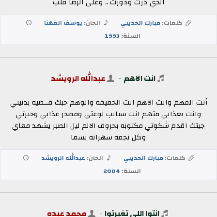
الذي درت ودورت .. وعلى الرضا قلب
كلمات:
مبارك الحديبي
الحان:
يوسف المهنا
السنة:
1993
انت الاهم
-
عبدالله الرويشد
أنت المهم وانت الاهم انت الحقيقه والوهم حبك قــضيه بدنيتي
وانت بعذابي متهم انت سبايب لوعتي ومصدر عذابي وحيرتي
جيتك اقدم شكوتي مكتوبه بحروف الالم ليل الصبر يشهد معاي
وكل نجمه سهرانه بسما
كلمات:
مبارك الحديبي
الحان:
عبدالله الرويشد
السنة:
2004
انتوا اللي تغيرتوا
-
محمد عبده