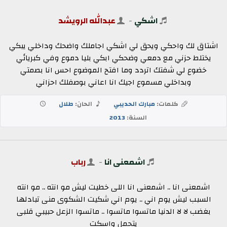
اشكي
-
عبدالله الرويشد
اشتاق لك واحكي ويحق لي اشكي اجاملك واضحك وداخلي يبكي
يختلط حزني مع دمعي وضحكي ابكي بليا دموع وفي كبريائي
خضوع لي شفتك اتردد وما افتح الموضوع احس انا بصمتي
وبداخلي مسموع اجيك انا اعاني بوصفلك احزاني
كلمات:
مبارك الحديبي
الحان:
طلال
السنة:
2013
اشمعنى انا
-
رباب
اشمعنى انا .. اشمعنى انا اللى خطيت ليش مو انته .. مو انته
السبب ليش يوم اني .. يوم اني شكيت الشكوى منى تبادلها
بغضب لا لا الدنيا ماتسوا ماتسوا .. ماتسوا الزعل حبيبي قلبى
يتحمل واسكت