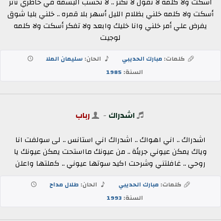
اسكت ولا كلمه لا تقول لا تكثر .. لا تحسب البسمه في خاطري تأثر
أسكت ولا كلمه خلني بظلام الليل أسهر بلا قمره .. خلني بليا شوق
يفرض علي أمر خلني وانا خليك وابعد ولا تفكر أسكت ولا كلمه
لوجيت
كلمات:
مبارك الحديبي
الحان:
سليمان الملا
السنة:
1985
اشدراك
-
رباب
اشدراك .. اني اهواك .. اشدراك اني استانس .. لى سولفت انا
وياك يمكن عيوني جريئة .. من عيونك مااستحت يمكن عيونك يا
روحي .. غافلتني وشرحت اكيد سوتها عيوني .. كملتها واعلن
كلمات:
مبارك الحديبي
الحان:
طلال مداح
السنة:
1993