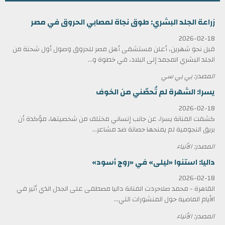
زراعة الجلد البشري: طوق نجاة لمصابي الحروق في مصر
2026-02-18
قبل نحو شهرين، أعلن مستشفى أهل مصر للحروق وصول أول شحنة من
الجلد البشري المجمد إلى البلاد، في خطوة و...
المصدر: بي بي سي
يسرا: الشهرة لم تُحصّني من الخوف
2026-02-18
كشفت الفنانة يسرا، عن جانب إنساني مختلف من شخصيتها، مؤكدة أن
بريق النجومية لم يمنحها حصانة ضد مشاعر...
المصدر: الأنباء
داليا: استنوا «ليلى» في «روج أسود»
2026-02-18
القاهرة - محمد صلاحردت الفنانة داليا مصطفى على الجدل الذي أثير في
الأيام الماضية حول المنشورات التي...
المصدر: الأنباء