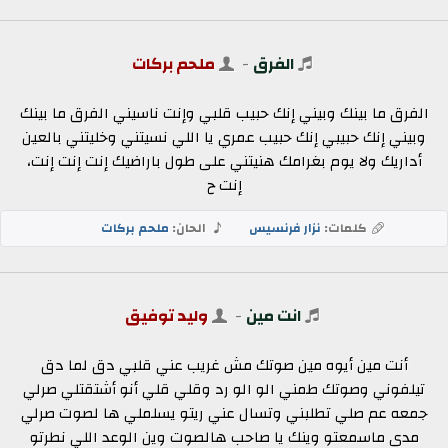
الفرق
-
ملحم بركات
الفرق ما بينك وبيني إنك حبيب قلبي وإنت ناسيني الفرق ما بينك
وبيني إنك حبيبي إنك حبيب عمري يا اللي نسيتني وخليتني بالعين
أداريك ولا يوم بغرامك هنيتني على طول باراضيك إنت إنت إنت،
إنت ح
كلمات:
نزار فرنسيس
الحان:
ملحم بركات
انت مين
-
وليد توفيق
أنت مين أيوه مين صوتك مش غريب عني قلبي دق لما دق
تيلفوني وصوتك طمني الو الو رد وقلي قلي أنو أشتقتلي صرلي
جمعه عم صلي تطلبني وتسال عني ريتو يسلملي ها لصوت صرلي
مدى ماسمعتو وينك يا صاحب هالصوت وين الوعد اللي نطرتو