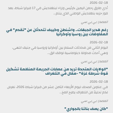
2026-02-18
أدى طارق رحمن اليمين كرئيس وزراء لبنغلاديش في 17 فبراير/شباط، بعد
فوز حزبه بنغلاديش الوطني الذي ينتم...
المصدر: بي بي سي
رغم هدير الجبهات.. واشنطن وكييف تتحدثان عن "تقدم" في
المفاوضات بين روسيا وأوكرانيا
2026-02-18
اليوم الثاني من محادثات السلام بين أوكرانيا وروسيا في جنيف انتهى،
وهي أحدث محاولة دبلوماسية لوقف الق...
المصدر: بي بي سي
"الولايات المتحدة تريد من عصابات الجريمة المنظمة تشكيل
قوة شرطة غزة" -مقال في التلغراف
2026-02-18
في عناوين الصحف ليوم الأربعاء الثامن عشر من فبراير/شباط 2026، نعرض
لكم تحليلاً من التلغراف يطرح المخ...
المصدر: بي بي سي
"كان يصف بناتنا بالجواري"