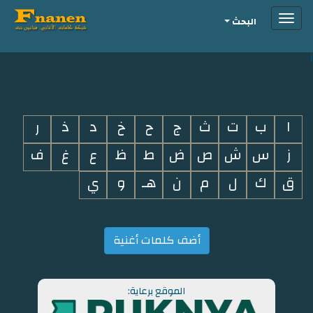
Toggle
البحث
navigation
i
ا
ب
ت
ث
ج
ح
خ
د
ذ
ر
ز
س
ش
ص
ض
ط
ظ
ع
غ
ف
ق
ك
ل
م
ن
هـ
و
ي
أضف كلمات أغنية
الموقع برعاية: