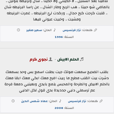
تلاقينا بعد السنتين .. لا حكيتني ولا حكيتا .. شال وبرنيطه بلونين ..
بالماضي شو حبيتا .. هب الريح وطار الشال .. عن راسا البرنيطه شال
.. قلبت كرجت كرج حجال .. وركدت ليّ البرنيطه .. غمرت البرنيطه
ومشيت .. وخبيت عيوني فيها
كلمات:
نزار فرنسيس
الحان:
سمير صفير
السنة:
1996
الحلم الابيض
-
نجوى كرم
بقلب الضجيج سمعت صوتك جيت بطلت اسمع بس وحد بسمعك
دشرت بيت القلب مطرح ما ربيت افرح معك ابكي معك ابقا معك
بالحلم الابيض والطرحة والمحبس يلمع بايدي وبعينيي دمعة فرحة
عم ترسملي دنيي جدديدة بدي قول لكل الدنيي
كلمات:
نزار فرنسيس
الحان:
عماد شمس الدين
السنة:
2008