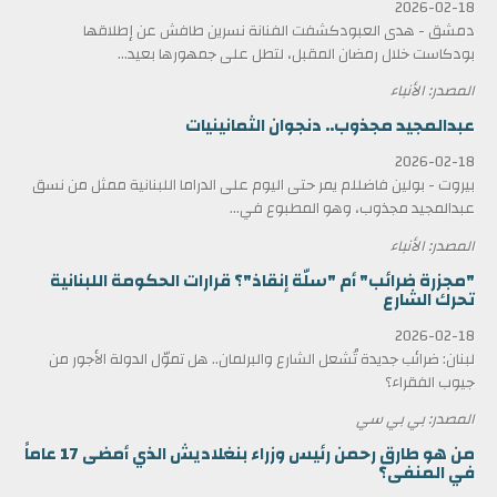
2026-02-18
دمشق - هدى العبودكشفت الفنانة نسرين طافش عن إطلاقها
بودكاست خلال رمضان المقبل، لتطل على جمهورها بعيد...
المصدر: الأنباء
عبدالمجيد مجذوب.. دنجوان الثمانينيات
2026-02-18
بيروت - بولين فاضللم يمر حتى اليوم على الدراما اللبنانية ممثل من نسق
عبدالمجيد مجذوب، وهو المطبوع في...
المصدر: الأنباء
"مجزرة ضرائب" أم "سلّة إنقاذ"؟ قرارات الحكومة اللبنانية
تحرك الشارع
2026-02-18
لبنان: ضرائب جديدة تُشعل الشارع والبرلمان.. هل تموّل الدولة الأجور من
جيوب الفقراء؟
المصدر: بي بي سي
من هو طارق رحمن رئيس وزراء بنغلاديش الذي أمضى 17 عاماً
في المنفى؟