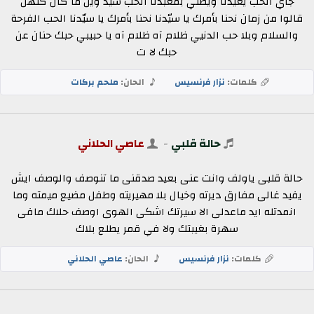
جاي الحب يعيّدنا ويصلّي بمعبدنا الحب سيّد وين ما كان كلّهن
قالوا من زمان نحنا بأمرك يا سيّدنا نحنا بأمرك يا سيّدنا الحب الفرحة
والسلام وبلا حب الدنيي ظلام آه ظلام آه يا حبيبي حبك حنان عن
حبك لا ت
كلمات:
نزار فرنسيس
الحان:
ملحم بركات
حالة قلبي
-
عاصي الحلاني
حالة قلبى ياولف وانت عنى بعيد صدقنى ما تنوصف والوصف ايش
يفيد غالى مفارق ديرته وخيال بلا مهيريته وطفل مضيع ميمته وما
انمدتله ايد ماعدلى الا سيرتك اشكى الهوى اوصف حلاك مافى
سهرة بغيبتك ولا في قمر يطلع بلاك
كلمات:
نزار فرنسيس
الحان:
عاصي الحلاني