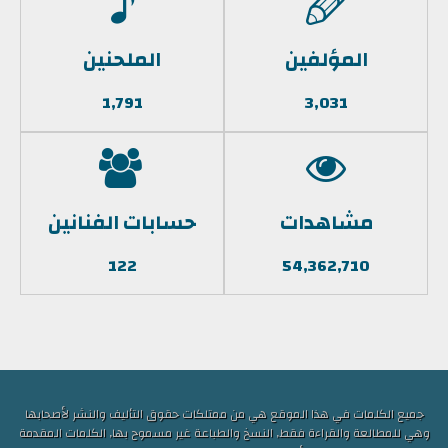
المؤلفين
الملحنين
1,791
3,031
مشاهدات
حسابات الفنانين
122
54,362,710
جميع الكلمات في هذا الموقع هي من ممتلكات حقوق التأليف والنشر لأصحابها
وهي للمطالعة والقراءة فقط, النسخ والطباعة غير مسموح بها, الكلمات المقدمة