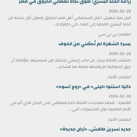
زراعة الجلد البشري: طوق نجاة لمصابي الحروق في مصر
2026-02-18
قبل نحو شهرين، أعلن مستشفى أهل مصر للحروق وصول أول شحنة من
الجلد البشري المجمد إلى البلاد، في خطوة و...
المصدر: بي بي سي
يسرا: الشهرة لم تُحصّني من الخوف
2026-02-18
كشفت الفنانة يسرا، عن جانب إنساني مختلف من شخصيتها، مؤكدة أن
بريق النجومية لم يمنحها حصانة ضد مشاعر...
المصدر: الأنباء
داليا: استنوا «ليلى» في «روج أسود»
2026-02-18
القاهرة - محمد صلاحردت الفنانة داليا مصطفى على الجدل الذي أثير في
الأيام الماضية حول المنشورات التي...
المصدر: الأنباء
جديد نسرين طافش.. «أرض جديدة»