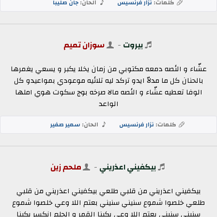
كلمات:
نزار فرنسيس
الحان:
جان صليبا
بيروت
-
سوزان تميم
عشّاء و الئصه دمعه مكتوبي من زمان يخلا يكبر و يسعي يغمرها
بالحنان كل ما مدلاّ ايدو تركد ليه تلائيه موعودي بمواعيدو كل
الوفا تعطيه عشّاء و الئصه مالا صرخه بوج سكوت هوي املها
الواعد
كلمات:
نزار فرنسيس
الحان:
سمير صفير
بيكفيني اعذريني
-
ملحم زين
بيكفيني اعذريني من قلبي طلعي بيكفيني اعذريني من قلبي
طلعي خلصوا شموع سنيني سنيني بعتم اللا وعي خلصوا شموع
سنيني سنيني بعتم اللا وعي بكينا القمر و الحلم انكسر بكينا