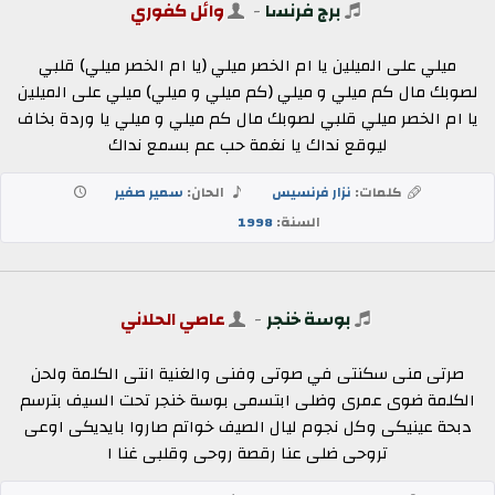
برج فرنسا
-
وائل كفوري
ميلي على الميلين يا ام الخصر ميلي (يا ام الخصر ميلي) قلبي
لصوبك مال كم ميلي و ميلي (كم ميلي و ميلي) ميلي على الميلين
يا ام الخصر ميلي قلبي لصوبك مال كم ميلي و ميلي يا وردة بخاف
ليوقع نداك يا نغمة حب عم بسمع نداك
كلمات:
نزار فرنسيس
الحان:
سمير صفير
السنة:
1998
بوسة خنجر
-
عاصي الحلاني
صرتى منى سكنتى في صوتى وفنى والغنية انتى الكلمة ولحن
الكلمة ضوى عمرى وضلى ابتسمى بوسة خنجر تحت السيف بترسم
دبحة عينيكى وكل نجوم ليال الصيف خواتم صاروا بايديكى اوعى
تروحى ضلى عنا رقصة روحى وقلبى غنا ا