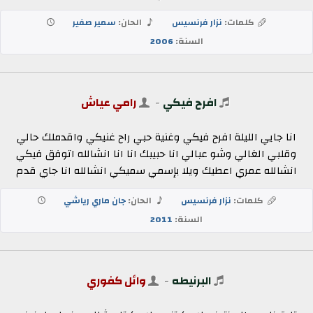
كلمات:
نزار فرنسيس
الحان:
سمير صفير
السنة:
2006
افرح فيكي
-
رامي عياش
انا جايي الليلة افرح فيكي وغنية حبي راح غنيكي واقدملك حالي
وقلبي الغالي وشو عبالي انا حبيبك انا انا انشالله اتوفق فيكي
انشالله عمري اعطيك ويلا بإسمي سميكي انشالله انا جاي قدم
كلمات:
نزار فرنسيس
الحان:
جان ماري رياشي
السنة:
2011
البرنيطه
-
وائل كفوري