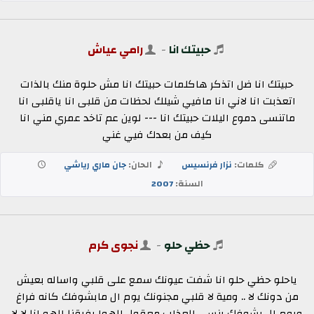
حبيتك انا
-
رامي عياش
حبيتك انا ضل اتذكر هاكلمات حبيتك انا مش حلوة منك بالذات
اتعذبت انا لاني انا مافيي شيلك لحظات من قلبى انا ياقلبى انا
ماتنسى دموع اليلات حبيتك انا --- لوين عم تاخد عمري مني انا
كيف من بعدك فيي غني
كلمات:
نزار فرنسيس
الحان:
جان ماري رياشي
السنة:
2007
حظي حلو
-
نجوى كرم
ياحلو حظي حلو انا شفت عيونك سمع على قلبي واساله بعيش
من دونك لا .. ومية لا قلبي مجنونك يوم ال مابشوفك كانه فراغ
ويوم ال بشوفك بنسى العذاب معقول الهوا يفرقنا الهو انا لا لا