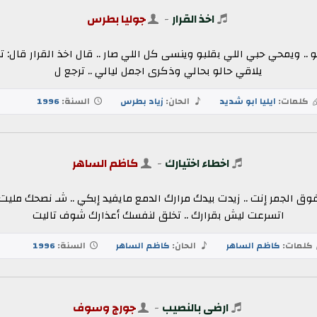
اخذ القرار
-
جوليا بطرس
و .. ويمحي حبي اللي بقلبو وينسى كل اللي صار .. قال اخذ القرار قال:
يلاقي حالو بحالي وذكرى اجمل ليالي .. ترجع ل
كلمات:
ايليا ابو شديد
الحان:
زياد بطرس
السنة:
1996
اخطاء اختيارك
-
كاظم الساهر
وق الجمر إنت .. زيدت بيدك مرارك الدمع مايفيد إبكي .. شـ نصحك مليت
اتسرعت ليش بقرارك .. تخلق لنفسك أعذارك شوف تاليت
كلمات:
كاظم الساهر
الحان:
كاظم الساهر
السنة:
1996
ارضى بالنصيب
-
جورج وسوف