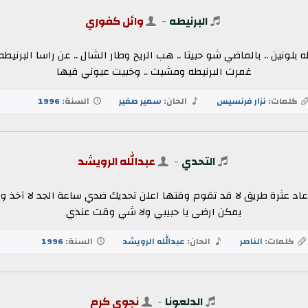
البرنيطه
-
وائل كفوري
يطه بلونين .. بالماضي شو حبيتا .. هب الريح وطار الشال .. عن راسا البرني
غمرت البرنيطه ومشيت .. وخبيت عيوني فيها
كلمات:
نزار فرنسيس
الحان:
سمير صفير
السنة:
1996
التحدي
-
عبدالله الرويشد
اد عثرة طريق لا قد تقوم وقتها اعلن تحديك ضدي ساعة الجد لا آخذ و
يمكن ارضى يا حبيبي ولا شي وقت عندي
كلمات:
الناصر
الحان:
عبدالله الرويشد
السنة:
1996
الدلعونا
-
نجوى كرم