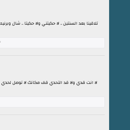
تلاقينا بعد السنتين .. لا حكيتني ولا حكيتا .. شال وبرن
لا انت قدي ولا قد التحدي قف مكانك لا توصل لحدي ع