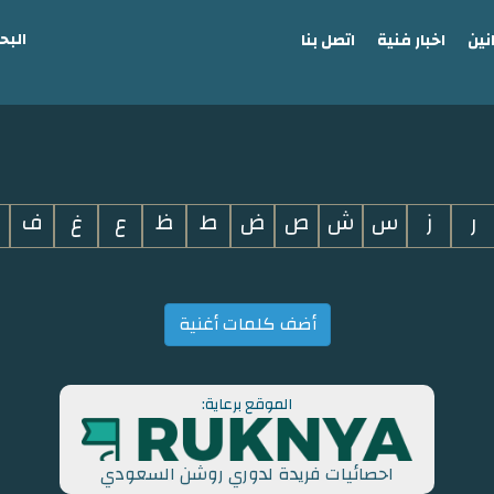
البح
نين
اخبار فنية
اتصل بنا
ر
ز
س
ش
ص
ض
ط
ظ
ع
غ
ف
أضف كلمات أغنية
الموقع برعاية:
احصائيات فريدة لدوري روشن السعودي