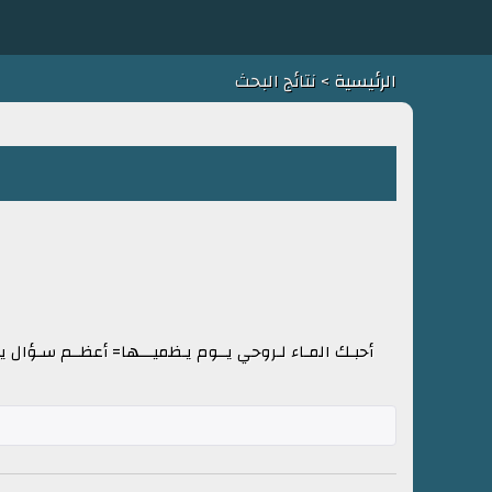
الرئيسية
> نتائج البحث
أحبـك المـاء لـروحي يــوم يـظميـــها= أعظــم سـؤال 