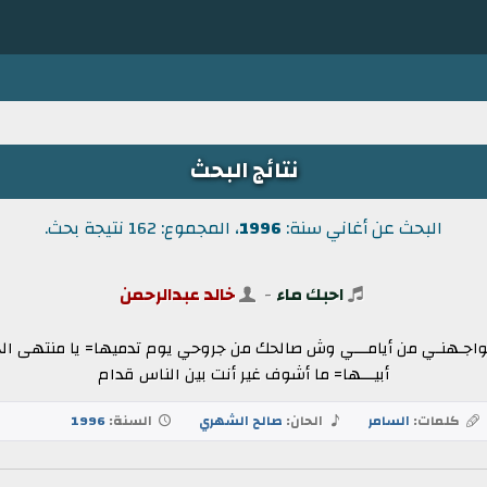
نتائج البحث
البحث عن أغاني سنة:
1996
، المجموع: 162 نتيجة بحث.
احبك ماء
-
خالد عبدالرحمن
يواجـهنـي من أيامـــي وش صالحك من جروحي يوم تدميها= يا منتهى الحب
أبيـــها= ما أشوف غير أنت بين الناس قدام
كلمات:
السامر
الحان:
صالح الشهري
السنة:
1996