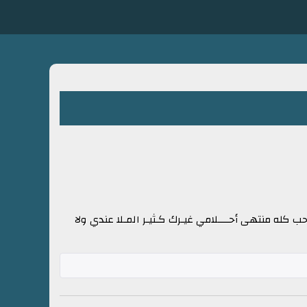
 كله منتهى أحــــلامي غيـرك كـثيـر المـلا عندي ولا