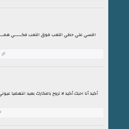
اقسي علي حطي التعب فوق التعب فكــــــي همـــــــ
ك
أكيد أنا احبك أكيد لا تروح بافكارك بعيد انتهضيا عي