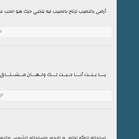
أرضى بالنصيب ترتاح بالحبيب ليه بتخبي حبك هو الحب
يــــا بــنــت أنــــا جــيــت لــــك ولــهـــان مـــشـــتـــاق
استحاله الميّه تخلص م البحور واستحاله الشمس ماتبع