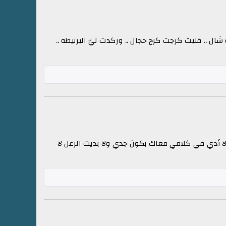
طه شال .. قلبت كرجت كرج حجال .. وركدت ليّ البرنيطه ..
لا أدي في كلامي معاك بكون جدي ولا بديت الزعل لا