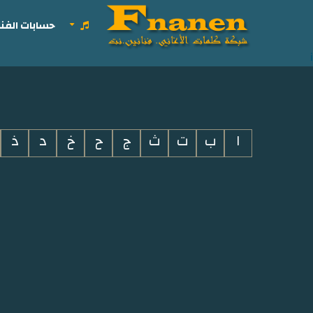
حسابات الفنا
i
ا
ب
ت
ث
ج
ح
خ
د
ذ