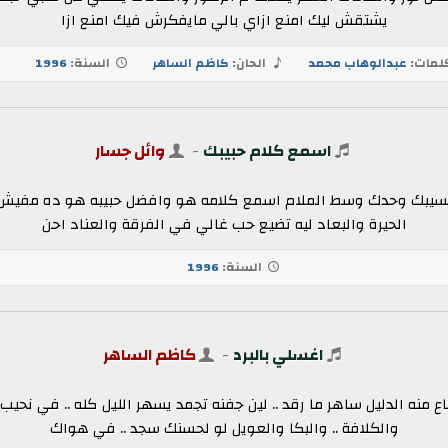
يشتقش ليك امنع ازاي بالي مايفكرش فيك امنع ازا
مات:
عبدالوهاب محمد
الحان:
كاظم الساهر
السنة:
1996
اسمع كلام حبيبك
-
وائل جسار
سيبك وحدك وسط الملام اسمع كلامه هو وافضل حبيبه هو ده مفيش ف ال
الحيرة والبعاد ليه تضيع حب غالي في الفرقة والعناد احن
السنة:
1996
اغسلي بالبرد
-
كاظم الساهر
ضاع منه الدليل ساهر ما رقد .. لين جفنه تجمد يسهر الليل كله .. في ن
والكلافة .. والبكا والعويل لو لحسنك سجد .. في هواك