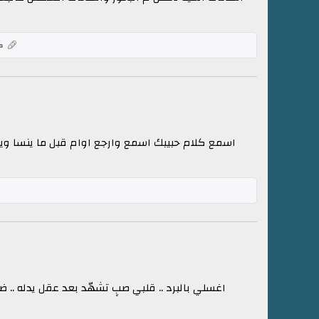
كل
اسمع كلام حبيبك اسمع وارجع اوام قبل ما ينسا وي
اغسلي بالبرد .. قلبي صبٍ تشهّد بعد عقل يدله .. 