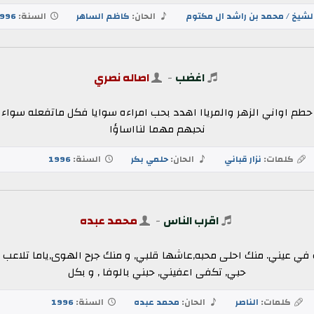
لشيخ / محمد بن راشد ال مكتوم
الحان:
كاظم الساهر
السنة:
996
اغضب
-
اصاله نصري
 اواني الزهر والمرياا اهدد بحب امراءه سوايا فكل ماتفعله سواء 
نحبهم مهما لنااساؤا
كلمات:
نزار قباني
الحان:
حلمي بكر
السنة:
1996
اقرب الناس
-
محمد عبده
ت في عيني. منك احلى محبه,عاشها قلبي, و منك جرح الهوى,ياما تلاعب ب
حبي, تكفى اعفيني, حبني بالوفا , و بكل
كلمات:
الناصر
الحان:
محمد عبده
السنة:
1996