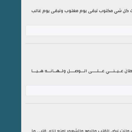
حبيبك كل شي مكتوب تبقى يوم مغلوب وتبقى يوم غالب
طان عــيــنـــي عـــلــــى الـــوصــــل ولــهــانـــه هــيـــا
 وانت نبض القلب والروح والشعور امنع ازاي قلبي ما