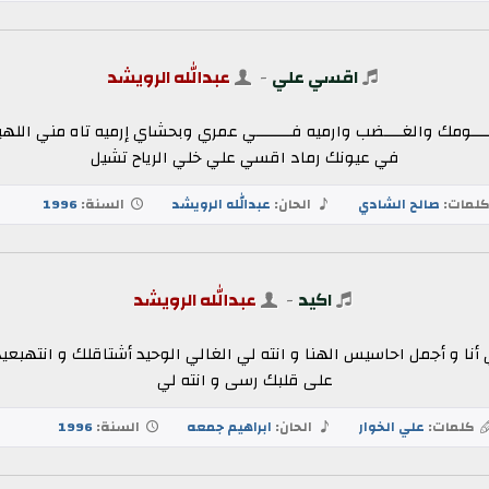
اقسي علي
-
عبدالله الرويشد
ومك والغــــضب وارميه فــــــــي عمري وبحشاي إرميه تاه مني الله
في عيونك رماد اقسي علي خلي الرياح تشيل
لمات:
صالح الشادي
الحان:
عبدالله الرويشد
السنة:
1996
اكيد
-
عبدالله الرويشد
وني أنا و أجمل احاسيس الهنا و انته لي الغالي الوحيد أشتاقلك و انته
على قلبك رسى و انته لي
كلمات:
علي الخوار
الحان:
ابراهيم جمعه
السنة:
1996