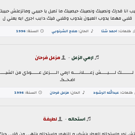
 عيب انا قدرك ونصيبك ونصيبك حيصيبك ما تميل يا حبيبي وماتزعلش 
قلبي مهما يدوب العيون بتدوب وقلبي فيك دايب اجرى ايه يعني ل
كلمات:
احمد شتا
الحان:
صلاح الشرنوبي
السنة:
1996
ارمي الزعل
-
مزعل فرحان
 لـــــــــك لـــــيـــــش زعـــــلانـــــه ارمي الـــــزعل عــــــوذي من الشيــــ
اضـحــكـ
كلمات:
عبدالله الرشود
الحان:
مزعل فرحان
السنة:
1996
استحاله
-
لطيفة
تش نور واستحاله العطر ينشف م الزهور واستحاله ينتهي من قلبي حبك