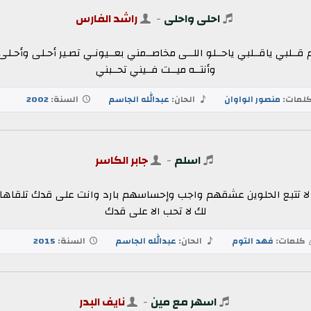
احلى واحلى
-
راشد الفارس
م قــلبي ياقــلبي ياحــلو اللــى مخاصــمني بعــيونـي تصـير أحـلى وأحـ
وأنتــه ميــت فــيني تحــبني
لمات:
منصور الواوان
الحان:
عبدالله الجاسم
السنة:
2002
اسلم
-
جابر الكاسر
ا تتبع الحلوين عشقهم واجب وإحساسهم بارد وانت على قدك تلقاها
لك لا تحب الا على قدك
كلمات:
فهد التوم
الحان:
عبدالله الجاسم
السنة:
2015
اسهر مع مين
-
نايف البدر