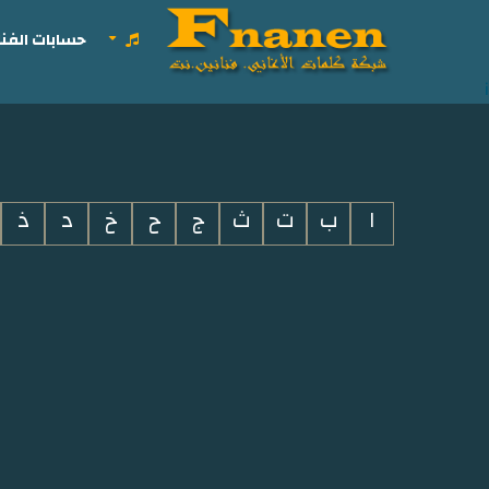
حسابات الفنا
i
ا
ب
ت
ث
ج
ح
خ
د
ذ