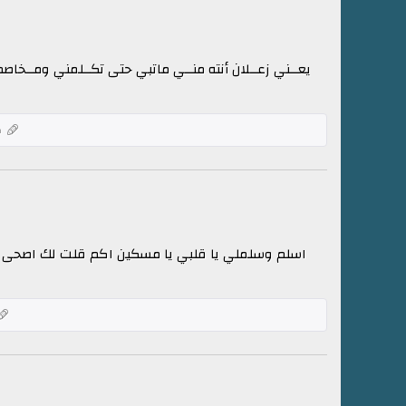
يعــني زعــلان أنته منــي ماتبي حتى تكــلمني ومــخاص
ك
اسلم وسلملي يا قلبي يا مسكين اكم قلت لك اصحى ل