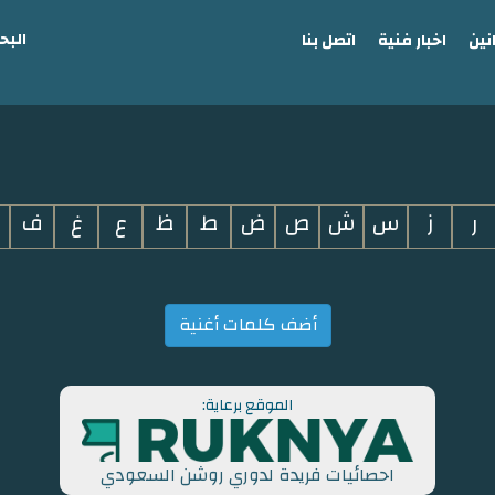
البح
نين
اخبار فنية
اتصل بنا
ر
ز
س
ش
ص
ض
ط
ظ
ع
غ
ف
أضف كلمات أغنية
الموقع برعاية:
احصائيات فريدة لدوري روشن السعودي