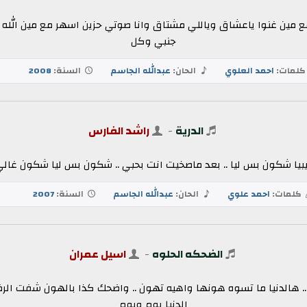
مين غنوا ياعشاق وياللي مشتاق وانا صوتي حزين اسهر مع مين الله ي
جنبي وكل
لمات:
احمد العلوي
الحان:
عبدالله الجاسم
السنة:
2008
الدرية
-
راشد الفارس
حبيبيا شكون بس ليا .. بعد ماصخيت انت بحبي .. شكون بس ليا شكون غالي 
كلمات:
احمد علوي
الحان:
عبدالله الجاسم
السنة:
2007
الضحكه الحلوه
-
اسيل عمران
 هالدنيا ما تسوه هونها واهيه تهون .. واضحك كذا بالهون شفت الرضا 
الدنيا يوم ويوم