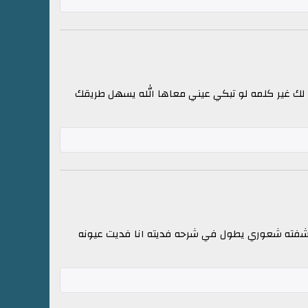
ل لك غير كلمه لو تبكي عيني معاها الله يسهل طريقك
ا شفته شعوري يطول في شرحه فديته انا فديت عيونه