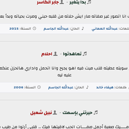
بدا يتغير
-
جابر الكاسر
ت انا اتصور غير صفاته صار ايش حلاته من قلبه حبني وصرت بحياته وبدأ بعيني يك
مات:
عبدالله العماني
الحان:
عبدالله الجاسم
السنة:
2015
تعاهدتوا
-
احلام
للي سويته عطيته قلب ميت فيه اهو يجرح وانا اتحمل واداري هالحزن ع
عليه ليه
كلمات:
هيفاء خالد
الحان:
عبدالله الجاسم
السنة:
2006
حيرتني بإسمك
-
نبيل شعيل
ــــيك صعبة أجمل صفــــات الحب لاقيتها فيك ... قلبي أرتوا من طيب ق