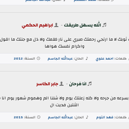
الله يسهل طريقك
-
ابراهيم الحكمي
ف ثوبك لا ما ارتجي رحمتك صبري على نار ظلمك ولا ذل مع جنتك ما اقو
واكرام نفسك هواها
كلمات:
احمد علوي
الحان:
عبدالله الجاسم
السنة:
2012
انا فرحان
-
جابر الكاسر
بسرعه من جرحه ولا كله زعلتك يوم ولا شلنا الم وهموم شعور يوم ان
الثنتين فديت ال
كلمات:
فهد التوم
الحان:
عبدالله الجاسم
السنة:
2015