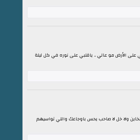
ي على الأرض مو عالي .. ياقلبي على نوره في كل ليلة
لخاين ولا خل لا صاحب يحس باوجاعك واللي تواسيهم