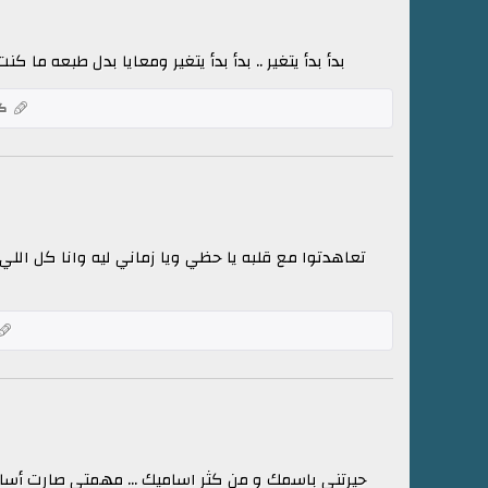
بدأ بدأ يتغير .. بدأ بدأ يتغير ومعايا بدل طبعه ما كن
كل
تعاهدتوا مع قلبه يا حظي ويا زماني ليه وانا كل ا
حيرتني باسمك و من كثر اساميك ... مهمتي صارت أسامـ