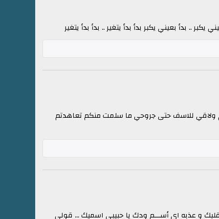
بر .. بدأ بعيني يكبر بدأ بدأ يتغير .. بدأ بدأ يتغير
نكم ولاقي للاسف حتى جروحي ما سلمت منكم تعاهدتم
لبك و عذبه اي أســـم ودك يا حبيبي اسميك ... قولي