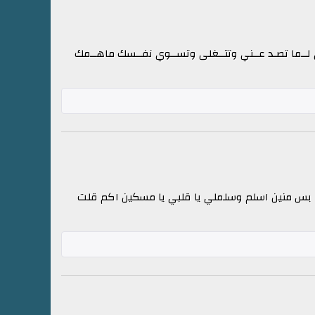
لى لــما تصـد عــني وتتــغلى وتســوي نفــسك ماهــمك
 بس منين اسلم وسلملي يا قلبي يا مسكين اكم قلت