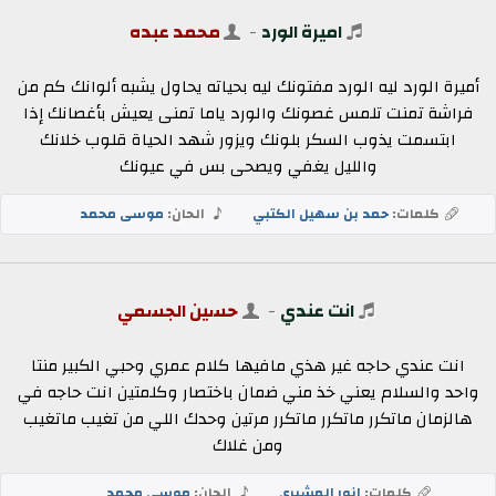
اميرة الورد
-
محمد عبده
أميرة الورد ليه الورد مفتونك ليه بحياته يحاول يشبه ألوانك كم من
فراشة تمنت تلمس غصونك والورد ياما تمنى يعيش بأغصانك إذا
ابتسمت يذوب السكر بلونك ويزور شهد الحياة قلوب خلانك
والليل يغفي ويصحى بس في عيونك
كلمات:
حمد بن سهيل الكتبي
الحان:
موسى محمد
انت عندي
-
حسين الجسمي
انت عندي حاجه غير هذي مافيها كلام عمري وحبي الكبير منتا
واحد والسلام يعني خذ مني ضمان باختصار وكلمتين انت حاجه في
هالزمان ماتكرر ماتكرر ماتكرر مرتين وحدك اللي من تغيب ماتغيب
ومن غلاك
كلمات:
انور المشيري
الحان:
موسى محمد