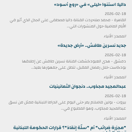
داليا: استنوا «ليلى» في «روج أسود»
2026-02-18
القاهرة - محمد صلاحردت الفنانة داليا مصطفى على الجدل الذي أثير في
الأيام الماضية حول المنشورات التي...
المصدر: الأنباء
جديد نسرين طافش.. «أرض جديدة»
2026-02-18
دمشق - هدى العبودكشفت الفنانة نسرين طافش عن إطلاقها
بودكاست خلال رمضان المقبل، لتطل على جمهورها بعيد...
المصدر: الأنباء
عبدالمجيد مجذوب.. دنجوان الثمانينيات
2026-02-18
بيروت - بولين فاضللم يمر حتى اليوم على الدراما اللبنانية ممثل من نسق
عبدالمجيد مجذوب، وهو المطبوع في...
المصدر: الأنباء
"مجزرة ضرائب" أم "سلّة إنقاذ"؟ قرارات الحكومة اللبنانية