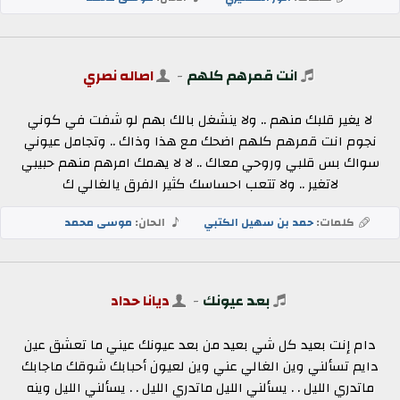
انت قمرهم كلهم
-
اصاله نصري
لا يغير قلبك منهم .. ولا ينشغل بالك بهم لو شفت في كوني
نجوم انت قمرهم كلهم اضحك مع هذا وذاك .. وتجامل عيوني
سواك بس قلبي وروحي معاك .. لا لا يهمك امرهم منهم حبيبي
لاتغير .. ولا تتعب احساسك كثير الفرق يالغالي ك
كلمات:
حمد بن سهيل الكتبي
الحان:
موسى محمد
بعد عيونك
-
ديانا حداد
دام إنت بعيد كل شي بعيد من بعد عيونك عيني ما تعشق عين
دايم تسألني وين الغالي عني وين لعيون أحبابك شوقك ماجابك
ماتدري الليل . . يسألني الليل ماتدري الليل . . يسألني الليل وينه