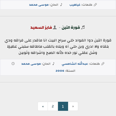
كلمات:
غياهيب
الحان:
موسى محمد
قورة التين
-
فايز السعيد
قورة التين دوا الفواد خلي سراج البيت انا ماقدر على فراقه ودي
بلقاه ولا ادري وين حلي آه ويلاه بالقلب ماطاقه سلبني غظيظٍ
وشل عقلي نور خده كأنه الصبح واشراقه وثويبن
كلمات:
عبدالله الشامسي
الحان:
موسى محمد
السنة:
2006
«
1
»
2