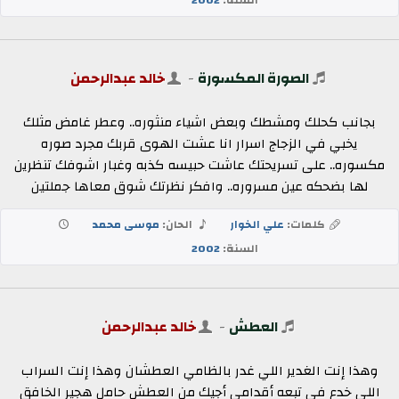
الصورة المكسورة
-
خالد عبدالرحمن
بجانب كحلك ومشطك وبعض اشياء منثوره.. وعطر غامض مثلك
يخبي في الزجاج اسرار انا عشت الهوى قربك مجرد صوره
مكسوره.. على تسريحتك عاشت حبيسه كذبه وغبار اشوفك تنظرين
لها بضحكه عين مسروره.. وافكر نظرتك شوق معاها جملتين
كلمات:
علي الخوار
الحان:
موسى محمد
السنة:
2002
العطش
-
خالد عبدالرحمن
وهذا إنت الغدير اللي غدر بالظامي العطشان وهذا إنت السراب
اللي خدع في تبعه أقدامي أجيك من العطش حامل هجير الخافق