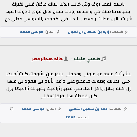
ياسيد المها روف وش خانت الدنيا بلياك ماظن قلبي لغيرك
ايشوف مادمت حي واشوف روياك تنشل يديل فوق لردوف اسود
شرات الليل غطاك يامغضب الحنا في لكفوف يالسولعي محلى دع
كلمات:
زايد بن سلطان ال نهيان
الحان:
موسى محمد
طمني عليك
-
خالد عبدالرحمن
ليش أنت مبعد عن عيوني ومجفني يانور عينٍ بشوفك كنت أحليها
حتى اتصالك وصوتك منقطع عني وأعد الأيام لي بتعود لي فيها
إن كنت زعلان ياكل الغلا مني مجبور أراضيك وعيونك أراضيها وإن
كان قصدك بها لفرقا تعذبني
كلمات:
حمد بن سهيل الكعبي
الحان:
موسى محمد
السنة:
2002