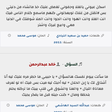
اسكن عيوني يالغلا وجفوني تغمض عليك خذ ماتشاء من دنيتي
بس لاتقلل من غلاك لويعذلوني كلهم ماسمع كلام الناس فيك
انت الغلا وانت الهوا وانت الجوا وانت الملا شوفتك في الدنيا
معي وابيع غيرك واشتر
كلمات:
حميد بن سعيد النيادي
الحان:
موسى محمد
السنة:
2011
السؤال
-
خالد عبدالرحمن
ما سألت بيوم نفسك هالسؤال = يا حبيبي ما خطر مره عليك ليه أنا
أشتاق لك يا إبن الحلال = ليه أحبك ليه ميت بس فيك آه لو تعرف
معاناة الليال = والعنا والشوق في قلبٍ يبيك ما تركته يحلم
بلحظة وصال = كنت جيته قبل ما يفكر يجيك
كلمات:
عبدالله السيد الهاشمي
الحان:
موسى محمد
السنة:
2002