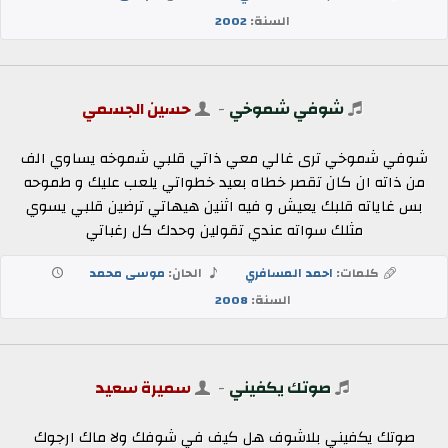
السنة:
2002
شوفي شموخي
-
حسين الجسمي
شوفي شموخي ترى غالي معي ذاتي قلبي شموخه يساوي الف
من ذاته ان كان تقصر خطاه بعيد خطواتي يلعب عليك و طموحه
بس غاياته قلبك يعيش و فيه اثنين هيهاتي ترضين قلبي يسوي
مثلك سواته عندي تقولين وحدك كل رغباتي
كلمات:
احمد المسافري
الحان:
موسى محمد
السنة:
2008
صوتك يكفيني
-
سميرة سعيد
صوتك يكفيني بلاشوف هل كيف في شوفك ولا ماك ارجوك