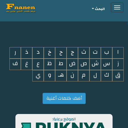
Toggle
البحث
navigation
i
ا
ب
ت
ث
ج
ح
خ
د
ذ
ر
ز
س
ش
ص
ض
ط
ظ
ع
غ
ف
ق
ك
ل
م
ن
هـ
و
ي
أضف كلمات أغنية
الموقع برعاية: