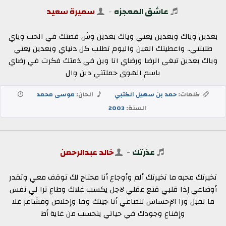
عاشق المعجزه
-
سميرة سعيد
بعدبن وياك وبعدين يعني وياك بعدين وش قصتك في الحب وياي
طلبتني.. واعطيتك العين واليوم تطلب كل دنياي وبعدين يعني
وياك بعدين تبغى الرضا ورضاي انا وين في ذمتك فكرت في رضاي
باسم الهوى حملتني دين وال
كلمات:
حمد بن سهيل الكتبي
الحان:
موسى محمد
السنة:
2003
عذرتك
-
خالد عبدالرحمن
تخيرتك محبه ما تخيرتك ألم وأوجاع أنا محتاج لك توقف معي وتقدر
أوضاعي إذا قلبي قنع عقلي لاجل يكسب غلاك وطاع ترا لي نفس
ما تقبل ورا الإحساس تنصاعي أنا جيتك وفا وإخلاص ومشاعر غلا
وإقناع وجودك في حياتي ينحسب من غاية أط