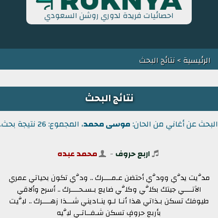
احصائيات فريدة لدوري روشن السعودي
الرئيسية
> نتائج البحث
نتائج البحث
البحث عن أغاني من الحان:
موسى محمد
، المجموع: 26 نتيجة بحث.
اربع حروف
-
محمد عبده
مدَّيت يدَّي وودَّي أحتضن عـمــــرك .. ودَّي تكون بحياتي عمري
الآتــــي جيتك بكلَّي وكلَّي ضايع بـسـحــــرك .. أسرح وألاقي
طيوفك تسكن بـذاتي هذا أنـا لـو ينـاديني شـــذا زهــــرك .. لبَّيت
بأربع حروفٍ تسكن شـفــاتـي لبَّيه