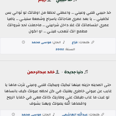
خذ حبيبي قلبي وعيني ... واعطني لحظة من اوقاتك لو ثواني بس
تكفيني ... يا بعد عمري مناجاتك ياسراج وشمعة سنينـي ... ياضيا
عمري ابتساماتك لك غلا داخل شراييني ... ماحملت لحد شرواتك
مطمع انك تنعجب فينـي ... او اكون
كلمات:
فزاع
الحان:
موسى محمد
السنة:
2002
دنيا جديدة
-
خالد عبدالرحمن
حتى المدينه حزينه عينها تبكيك ويبكيك قلبي وعيني نثرت ماها يا
غايب عن عيوني خاطري يغليك في كل لحظه عيونك كيف بانساها
لو غبت ما غاب طيفك عني وطاريك كانك معي في خفايا الروح
واقصاها الله يصونك ويهنا بشوف
كلمات:
عبدالله الهاشمي
الحان:
موسى محمد