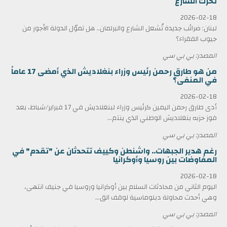
تحرك الشارع
2026-02-18
لبنان: ضرائب جديدة تُشعل الشارع والبرلمان.. هل تموّل الدولة الأجور من
جيوب الفقراء؟
المصدر: بي بي سي
من هو طارق رحمن رئيس وزراء بنغلاديش الذي أمضى 17 عاماً
في المنفى؟
2026-02-18
أدى طارق رحمن اليمين كرئيس وزراء لبنغلاديش في 17 فبراير/شباط، بعد
فوز حزبه بنغلاديش الوطني الذي ينتم...
المصدر: بي بي سي
رغم هدير الجبهات.. واشنطن وكييف تتحدثان عن "تقدم" في
المفاوضات بين روسيا وأوكرانيا
2026-02-18
اليوم الثاني من محادثات السلام بين أوكرانيا وروسيا في جنيف انتهى،
وهي أحدث محاولة دبلوماسية لوقف الق...
المصدر: بي بي سي