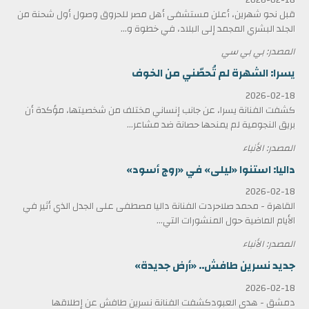
قبل نحو شهرين، أعلن مستشفى أهل مصر للحروق وصول أول شحنة من
الجلد البشري المجمد إلى البلاد، في خطوة و...
المصدر: بي بي سي
يسرا: الشهرة لم تُحصّني من الخوف
2026-02-18
كشفت الفنانة يسرا، عن جانب إنساني مختلف من شخصيتها، مؤكدة أن
بريق النجومية لم يمنحها حصانة ضد مشاعر...
المصدر: الأنباء
داليا: استنوا «ليلى» في «روج أسود»
2026-02-18
القاهرة - محمد صلاحردت الفنانة داليا مصطفى على الجدل الذي أثير في
الأيام الماضية حول المنشورات التي...
المصدر: الأنباء
جديد نسرين طافش.. «أرض جديدة»
2026-02-18
دمشق - هدى العبودكشفت الفنانة نسرين طافش عن إطلاقها