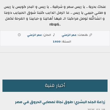
عندك بحرية .. يا ريس سمر و شرقية .. يا ريس و البحر كويس يا ريس
و صلني حبيبي يا ريس .. عا الرمل الدايب كتبنا شوق الحبيايب دوبنا
و انشاالله توصل مراكبنا الـ فيها أهالينا و حبايبنا و الفرحة تكمل
..&nbsp
كلمات:
عمر الزعني
الحان:
عمر الزعني
السنة:
1930
أخبار فنية
زراعة الجلد البشري: طوق نجاة لمصابي الحروق في مصر
2026-02-18