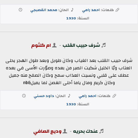
كلمات:
احمد رامي
الحان:
محمد القصبجي
السنة:
1930
شرف حبيب القلب
-
ام كلثوم
شرف حبيب القلب بعد الغياب وكان طويل وبعد طول الهجر يحلى
العتاب ويّا الخليل شكيت الصبر من بعده وصوّرت الأسى في بعده
عطف على قلبي ونسيت العذاب سمح وكان الصفح منه جميل
وكان كريم ومال ياما أحلى الغصن لما يميل&nb
كلمات:
احمد رامي
الحان:
داود حسني
السنة:
1930
عندك بحريه
-
وديع الصافي