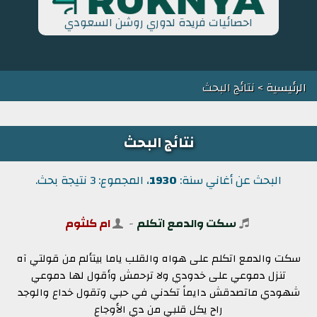
احصائيات فريدة لدوري روشن السعودي
الرئيسية
> نتائج البحث
نتائج البحث
البحث عن أغاني سنة:
1930
، المجموع: 3 نتيجة بحث.
سكت والدمع اتكلم
-
ام كلثوم
سكت والدمع اتكلم على هواه والقلب ياما بيتألم من قولتي آه
تنزل دموعي على خدودي ولا ترحمش وأقول لها دموعي
شهودي ماتصدقش دايماً تكدني في حبي وتقول خداع والوجد
راح يكل قلبي من دي الأوجاع