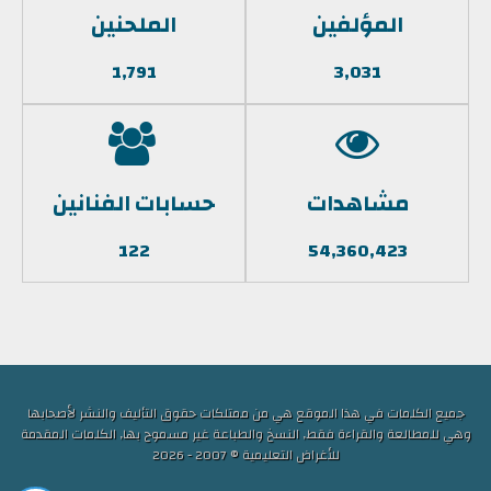
المؤلفين
الملحنين
1,791
3,031
مشاهدات
حسابات الفنانين
122
54,360,423
جميع الكلمات في هذا الموقع هي من ممتلكات حقوق التأليف والنشر لأصحابها
وهي للمطالعة والقراءة فقط, النسخ والطباعة غير مسموح بها, الكلمات المقدمة
للأغراض التعليمية © 2007 - 2026