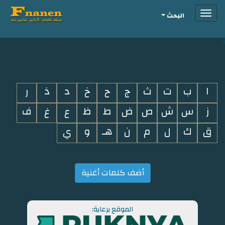
Toggle
البحث
navigation
i
ا
ب
ت
ث
ج
ح
خ
د
ذ
ر
ز
س
ش
ص
ض
ط
ظ
ع
غ
ف
ق
ك
ل
م
ن
هـ
و
ي
أضف كلمات أغنية
الموقع برعاية: