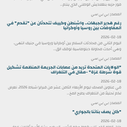
فوز حزبه بنغلاديش الوطني الذي ينتم...
المصدر: بي بي سي
رغم هدير الجبهات.. واشنطن وكييف تتحدثان عن "تقدم" في
المفاوضات بين روسيا وأوكرانيا
2026-02-18
اليوم الثاني من محادثات السلام بين أوكرانيا وروسيا في جنيف انتهى،
وهي أحدث محاولة دبلوماسية لوقف الق...
المصدر: بي بي سي
"الولايات المتحدة تريد من عصابات الجريمة المنظمة تشكيل
قوة شرطة غزة" -مقال في التلغراف
2026-02-18
في عناوين الصحف ليوم الأربعاء الثامن عشر من فبراير/شباط 2026، نعرض
لكم تحليلاً من التلغراف يطرح المخ...
المصدر: بي بي سي
"كان يصف بناتنا بالجواري"
2026-02-18
خلال العام الذي تلا سقوط حكم الرئيس السوري بشار الأسد أفادت عدة