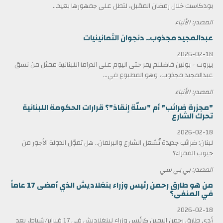
بودكاست خلال رمضان المقبل، لتطل على جمهورها بعيد...
المصدر: الأنباء
عبدالمجيد مجذوب.. دنجوان الثمانينيات
2026-02-18
بيروت - بولين فاضللم يمر حتى اليوم على الدراما اللبنانية ممثل من نسق
عبدالمجيد مجذوب، وهو المطبوع في...
المصدر: الأنباء
"مجزرة ضرائب" أم "سلّة إنقاذ"؟ قرارات الحكومة اللبنانية
تحرك الشارع
2026-02-18
لبنان: ضرائب جديدة تُشعل الشارع والبرلمان.. هل تموّل الدولة الأجور من
جيوب الفقراء؟
المصدر: بي بي سي
من هو طارق رحمن رئيس وزراء بنغلاديش الذي أمضى 17 عاماً
في المنفى؟
2026-02-18
أدى طارق رحمن اليمين كرئيس وزراء لبنغلاديش في 17 فبراير/شباط، بعد