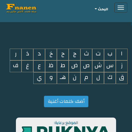
Toggle
البحث
navigation
i
ا
ب
ت
ث
ج
ح
خ
د
ذ
ر
ز
س
ش
ص
ض
ط
ظ
ع
غ
ف
ق
ك
ل
م
ن
هـ
و
ي
أضف كلمات أغنية
الموقع برعاية: