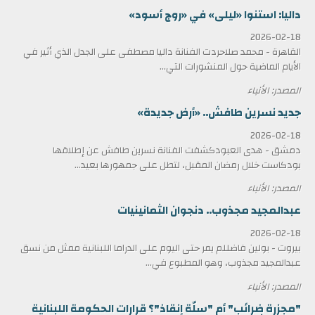
داليا: استنوا «ليلى» في «روج أسود»
2026-02-18
القاهرة - محمد صلاحردت الفنانة داليا مصطفى على الجدل الذي أثير في
الأيام الماضية حول المنشورات التي...
المصدر: الأنباء
جديد نسرين طافش.. «أرض جديدة»
2026-02-18
دمشق - هدى العبودكشفت الفنانة نسرين طافش عن إطلاقها
بودكاست خلال رمضان المقبل، لتطل على جمهورها بعيد...
المصدر: الأنباء
عبدالمجيد مجذوب.. دنجوان الثمانينيات
2026-02-18
بيروت - بولين فاضللم يمر حتى اليوم على الدراما اللبنانية ممثل من نسق
عبدالمجيد مجذوب، وهو المطبوع في...
المصدر: الأنباء
"مجزرة ضرائب" أم "سلّة إنقاذ"؟ قرارات الحكومة اللبنانية