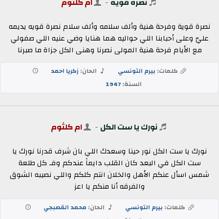
نصره قويه
-
ام كلثوم
نصرة قوية وفرحة هنية وألف سلامه وألف سلام نصرة قويه يديمه
عليّ وعلى أحبابنا اللي حواليه هما هنايا وضي عنيه اللي صفولي
مع الأيام فرحة هنية المولى نصرنا وهنى الكل جزاة ما صبرنا
كلمات:
بيرم التونسي
الحان:
زكريا احمد
السنة:
1947
نورك يا ست الكل
-
ام كلثوم
نورك يا ست الكل نور حينا وسعدك اللي بان شرف قدرنا نورك يا
ست الكل في البعد كان القلب دايماً عندكم وفـ كل طلعة
شمس اسأل عنكم الأهل والخلان انتم كلكم واللي نصيبه الشوق
والفرقه أنا منكم يا اعز
كلمات:
بيرم التونسي
الحان:
محمد القصبجي