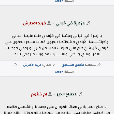
السنة:
1947
يا زهرة في خيالي
-
فريد الاطرش
يا زهرة في خيالي رعيتها في فؤادي جنت عليها الليالي
وأذبلتــــــها الأيادي و شغلتها العيون فمات ســحر الجفون هي
غرامي كل شيْ ضاع مني فنزعت الحب من قلبي و روحي ووهبت
العمر اوتاري و لحني وتغـــــنيت فداويت جــروحي أنا طـ
كلمات:
مأمون الشناوي
الحان:
فريد الأطرش
السنة:
1947
يا صباح الخير
-
ام كلثوم
يا صباح الخير ياالي معانا الكروان غنى وصحانا والشمس طالعه
في ضحاها والطير اهي سارحه في سماها يالله معانا .. يالله معانا