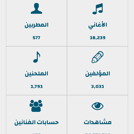
الأغاني
المطربين
577
18,239
المؤلفين
الملحنين
1,791
3,031
مشاهدات
حسابات الفنانين