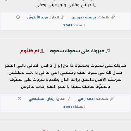
يا حياتي وقلبي ونور عيني يكفى
كلمات:
يوسف بدروس
الحان:
فريد الأطرش
السنة:
1947
مبروك على سموك سموه
-
ام كلثوم
مبروك على سموك وسموه دا تاج إيران والنيل الغالي ياللي القمر
قــال لك في علوه أغيب وتطلعي انتي بدالي يا بخت مملكتين
بفرحكم الاثنين داعيين براحة البال وهدوه مبروك على سموّك
وسموّه شافت عينينا يا قصر القبة زفاف مالوش
كلمات:
احمد رامي
الحان:
رياض السنباطي
السنة:
1947