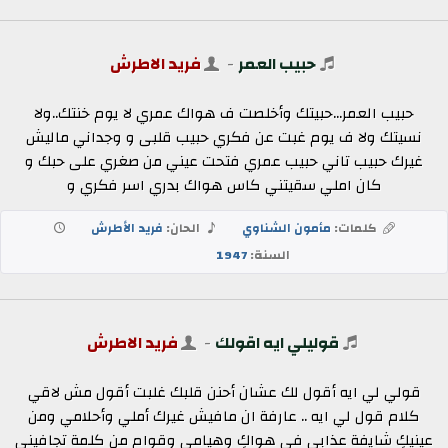
حبيب العمر
-
فريد الاطرش
حبيب العمر...حبيتك وأخلصت ف هواك عمري لا يوم خنتك..ولا
نسيتك ولا ف يوم غبت عن فكري حبيب قلبى و وجداني ماليش
غيرك حبيب تاني حبيب عمري فتحت عيني من صغري على حبك و
كان املي سقيتني كاس هواك بدري اسر فكري و
كلمات:
مأمون الشناوي
الحان:
فريد الأطرش
السنة:
1947
قوليلي ايه اقولك
-
فريد الاطرش
قولي لي ايه أقول لك عشان أحنن قلبك غلبت أقول مش لاقي
كلام قول لي ايه .. عارفة ان مافيش غيرك أملي وأحلامي ومن
عينيكِ شايفة عذابي في هواكِ وهيامي وقوام من كلمة تجافيني