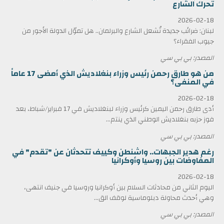
تحرك الشارع
2026-02-18
لبنان: ضرائب جديدة تُشعل الشارع والبرلمان.. هل تموّل الدولة الأجور من
جيوب الفقراء؟
المصدر: بي بي سي
من هو طارق رحمن رئيس وزراء بنغلاديش الذي أمضى 17 عاماً
في المنفى؟
2026-02-18
أدى طارق رحمن اليمين كرئيس وزراء لبنغلاديش في 17 فبراير/شباط، بعد
فوز حزبه بنغلاديش الوطني الذي ينتم...
المصدر: بي بي سي
رغم هدير الجبهات.. واشنطن وكييف تتحدثان عن "تقدم" في
المفاوضات بين روسيا وأوكرانيا
2026-02-18
اليوم الثاني من محادثات السلام بين أوكرانيا وروسيا في جنيف انتهى،
وهي أحدث محاولة دبلوماسية لوقف الق...
المصدر: بي بي سي