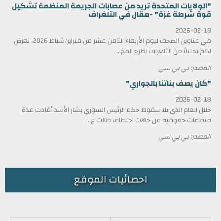
"الولايات المتحدة تريد من عصابات الجريمة المنظمة تشكيل
قوة شرطة غزة" -مقال في التلغراف
2026-02-18
في عناوين الصحف ليوم الأربعاء الثامن عشر من فبراير/شباط 2026، نعرض
لكم تحليلاً من التلغراف يطرح المخ...
المصدر: بي بي سي
"كان يصف بناتنا بالجواري"
2026-02-18
خلال العام الذي تلا سقوط حكم الرئيس السوري بشار الأسد أفادت عدة
منظمات حقوقية عن حالات اختطاف طالت ع...
المصدر: بي بي سي
احصائيات الموقع