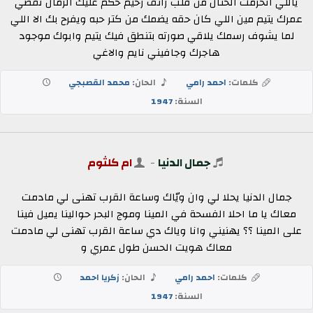
ياللي انحرمت الحنان من قلب رائف رحيم حكم عليك الزمان تقضي
عمرك يتيم مين اللي كان حقه يضمك من كتر حبه ويفرح بك الا اللي
لما يشوف رسمك يلاقي صورته بتنطق فيك يتيم وابوك موجود
هاجرك وجافيني نايم والاغي
كلمات:
احمد رامي
الحان:
محمد القصبجي
السنة:
1947
جمال الدنيا
-
ام كلثوم
جمال الدنيا يحلا لي وان ويّاك وساعة القرب تهنى لي مادمت
معاك يا ما احلا الفسحة في المينا وموج البحر حوالينا يميل فينا
على المينا ؟؟ يهنيني وانا وياك دي ساعة القرب تهنى لي مادمت
معاك هويت الحسن طول عمري و
كلمات:
احمد رامي
الحان:
زكريا احمد
السنة:
1947