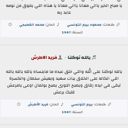
يا صباح الخير ياالي معانا ياالي معانا يا هناه اللي يفوق من نومه
عابد ربه
كلمات:
محمود بيرم التونسي
الحان:
محمد القصبجي
السنة:
1947
يالله توكلنا
-
فريد الاطرش
يالله توكلنا على الله واللي خلق عبده ما ماينساه يالله يالله يالله
اللي اتكاله على الخلاق يبات سعيد ويعيش سلطان والكسرة
تبقى في ايده رقاق ويصبح اللورى يصبح بولمان اوعى يامرعش
قلبك يرعش
كلمات:
بيرم التونسي
الحان:
فريد الأطرش
السنة:
1947