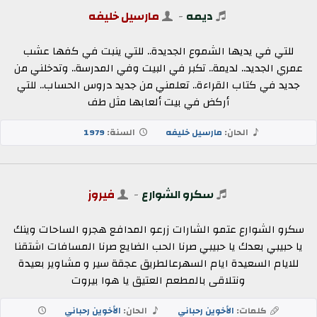
ديمه
-
مارسيل خليفه
للتي في يديها الشموع الجديدة.. للتي ينبت في كفها عشب
عمري الجديد.. لديمة.. تكبر في البيت وفي المدرسة.. وتدخلني من
جديد في كتاب القراءة.. تعلمني من جديد دروس الحساب.. للتي
أركض في بيت ألعابها مثل طف
الحان:
مارسيل خليفه
السنة:
1979
سكرو الشوارع
-
فيروز
سكرو الشوارع عتمو الشارات زرعو المدافع هجرو الساحات وينك
يا حبيبي بعدك يا حبيبي صرنا الحب الضايع صرنا المسافات اشتقنا
للايام السعيدة ايام السهرعالطريق عجقة سير و مشاوير بعيدة
ونتلاقى بالمطعم العتيق يا هوا بيروت
كلمات:
الأخوين رحباني
الحان:
الأخوين رحباني