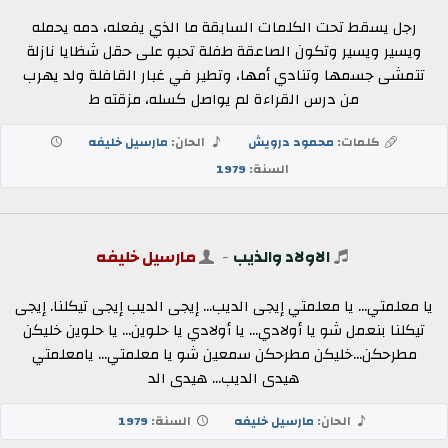
رجل يسقط تحت الكلمات السابقة ما الذي يفعله، دمه يحمله
ويسير ويسير وتكون الصاعقة طفلة تحبو على حقل شظايا نازلة
تتمشى جسمها وتنادي أمها، وتطير في غبار القافلة ولد يهرب
من درس القراءة لم يواصل كسله، مزقته ط
كلمات:
محمود درويش
الحان:
مارسيل خليفه
السنة:
1979
الاولاد والذيب
-
مارسيل خليفه
يا معلمتي... يا معلمتي إيجى الديب... إيجى الديب إيجى تيكلنا. إيجى
تيكلنا بنعمل شو يا أولادي... يا أولادي يا حلوين... يا حلوين خليكن
مطرحكن...خليكن مطرحكن سمعين شو يا معلمتي... يامعلمتي
هيدى الديب... هيدى الد
الحان:
مارسيل خليفه
السنة:
1979