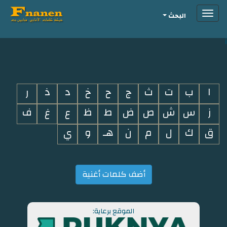
Toggle
البحث
navigation
i
ا
ب
ت
ث
ج
ح
خ
د
ذ
ر
ز
س
ش
ص
ض
ط
ظ
ع
غ
ف
ق
ك
ل
م
ن
هـ
و
ي
أضف كلمات أغنية
الموقع برعاية: