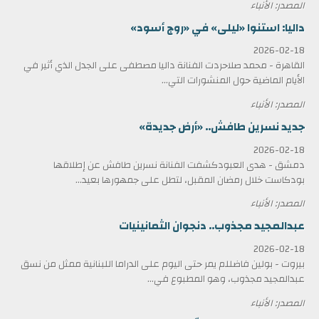
المصدر: الأنباء
داليا: استنوا «ليلى» في «روج أسود»
2026-02-18
القاهرة - محمد صلاحردت الفنانة داليا مصطفى على الجدل الذي أثير في
الأيام الماضية حول المنشورات التي...
المصدر: الأنباء
جديد نسرين طافش.. «أرض جديدة»
2026-02-18
دمشق - هدى العبودكشفت الفنانة نسرين طافش عن إطلاقها
بودكاست خلال رمضان المقبل، لتطل على جمهورها بعيد...
المصدر: الأنباء
عبدالمجيد مجذوب.. دنجوان الثمانينيات
2026-02-18
بيروت - بولين فاضللم يمر حتى اليوم على الدراما اللبنانية ممثل من نسق
عبدالمجيد مجذوب، وهو المطبوع في...
المصدر: الأنباء