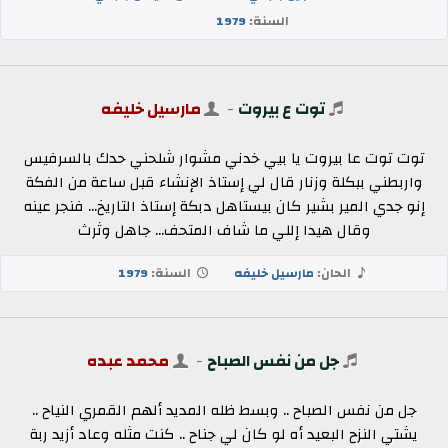
السنة:
1979
توت ع بيروت
-
مارسيل خليفه
توت توت عا بيروت يا بيي خدني مشوار شلحني حدك بالسرفيس
واربطني ببكلة وزنار قال لي إستاذ الإنشاء قبل ساعة من الفكة
إنو جدي المير بشير كان بيستاهل دبكة إستاذ التاريخ... فنجر عينه
وقال هيدا إللي ما شاف المتحف... جاهل وثرث
الحان:
مارسيل خليفه
السنة:
1979
جل من نفس الصباح
-
محمد عبده
جل من نفس الصباح .. وبسط ظله المديد ألهم القمري النياح ..
يشتي النزح البعيد أه لو كان لي جناح .. كنت مثله وعاد أزيد ربة