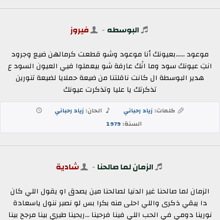
البوسطه
-
فيروز
موعود ......بعيونك أنا موعود وشو قطعت كرمالهن ضيع وجرود
انتِ عيونك سود وما انًك عارفة شو بيعملوا فيي العيون السود ع
هدير البوسطة ال كانت ناقلتنا من ضيعة حملايا لضيعة تنورين
تذكرتك يا عليا وتذكرت عيونك
كلمات:
زياد رحباني
الحان:
زياد رحباني
السنة:
1979
الزمان لما صالحنا
-
شادية
الزمان لما صالحنا غير الدنيا لصالحنا مين يصدق او يقول اللي كان
دا يبقي ذكرى واللي احلى منه بكرا بس لو نصبر ننول ياسعادة
نورينا دومي في الحب اللي فينا فرحينا ...ريحينا طيري بينا مرجح بينا