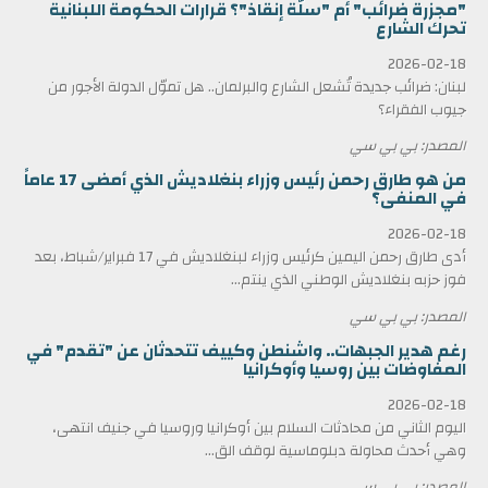
"مجزرة ضرائب" أم "سلّة إنقاذ"؟ قرارات الحكومة اللبنانية
تحرك الشارع
2026-02-18
لبنان: ضرائب جديدة تُشعل الشارع والبرلمان.. هل تموّل الدولة الأجور من
جيوب الفقراء؟
المصدر: بي بي سي
من هو طارق رحمن رئيس وزراء بنغلاديش الذي أمضى 17 عاماً
في المنفى؟
2026-02-18
أدى طارق رحمن اليمين كرئيس وزراء لبنغلاديش في 17 فبراير/شباط، بعد
فوز حزبه بنغلاديش الوطني الذي ينتم...
المصدر: بي بي سي
رغم هدير الجبهات.. واشنطن وكييف تتحدثان عن "تقدم" في
المفاوضات بين روسيا وأوكرانيا
2026-02-18
اليوم الثاني من محادثات السلام بين أوكرانيا وروسيا في جنيف انتهى،
وهي أحدث محاولة دبلوماسية لوقف الق...
المصدر: بي بي سي