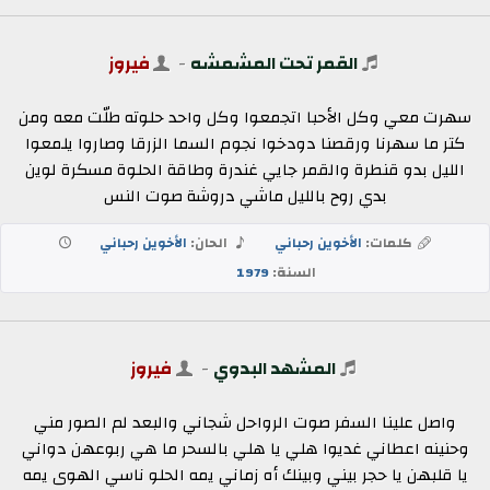
القمر تحت المشمشه
-
فيروز
سهرت معي وكل الأحبا اتجمعوا وكل واحد حلوته طلّت معه ومن
كتر ما سهرنا ورقصنا دودخوا نجوم السما الزرقا وصاروا يلمعوا
الليل بدو قنطرة والقمر جايي غندرة وطاقة الحلوة مسكرة لوين
بدي روح بالليل ماشي دروشة صوت النس
كلمات:
الأخوين رحباني
الحان:
الأخوين رحباني
السنة:
1979
المشهد البدوي
-
فيروز
واصل علينا السفر صوت الرواحل شجاني والبعد لم الصور مني
وحنينه اعطاني غديوا هلي يا هلي بالسحر ما هي ربوعهن دواني
يا قلبهن يا حجر بيني وبينك أه زماني يمه الحلو ناسي الهوى يمه