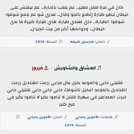
كان في مرة طفل صغير... عم يلعب بالحارة... عم بيفتش على
خيطان تيطير طيارة إتطلع بالجو وقال... مدري شو عم يلمع شوفوا
شوفوا الطيارة... جاي لعندي طيارة. هاي طيارة كبيرة ما بدى
خيطان... وجوانحها أكبر من بيت الجيران..
الحان:
مارسيل خليفه
السنة:
1979
العشاق والشاويش
-
فيروز
قلتيلي جايي والموعد بخيل بكل مرايي زرعت القناديل زرعت
القناديل بالموعد البخيل تاشوفك جايي جايي جايي قلتيلي جايي
خبرت العصافير في سهرة قلتلن لا تناموا بكير لا تناموا بكير في
فرح كتير
كلمات:
الأخوين رحباني
الحان:
الأخوين رحباني
السنة:
1979