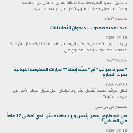
دمشق - هدى العبودكشفت الفنانة نسرين طافش عن إطلاقها
بودكاست خلال رمضان المقبل، لتطل على جمهورها بعيد...
المصدر: الأنباء
عبدالمجيد مجذوب.. دنجوان الثمانينيات
2026-02-18
بيروت - بولين فاضللم يمر حتى اليوم على الدراما اللبنانية ممثل من نسق
عبدالمجيد مجذوب، وهو المطبوع في...
المصدر: الأنباء
"مجزرة ضرائب" أم "سلّة إنقاذ"؟ قرارات الحكومة اللبنانية
تحرك الشارع
2026-02-18
لبنان: ضرائب جديدة تُشعل الشارع والبرلمان.. هل تموّل الدولة الأجور من
جيوب الفقراء؟
المصدر: بي بي سي
من هو طارق رحمن رئيس وزراء بنغلاديش الذي أمضى 17 عاماً
في المنفى؟
2026-02-18