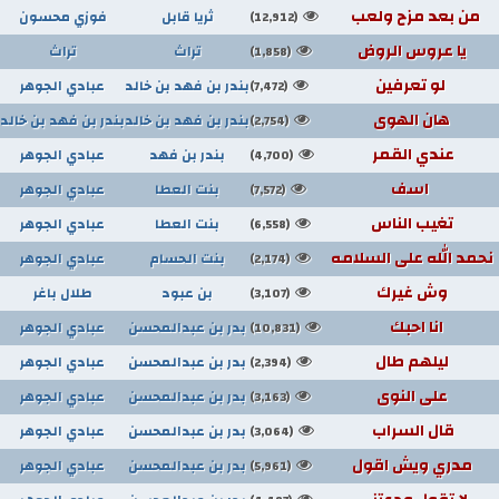
من بعد مزح ولعب
ثريا قابل
فوزي محسون
(12,912)
يا عروس الروض
تراث
تراث
(1,858)
لو تعرفين
بندر بن فهد بن خالد
عبادي الجوهر
(7,472)
هان الهوى
بندر بن فهد بن خالد
بندر بن فهد بن خالد
(2,754)
عندي القمر
بندر بن فهد
عبادي الجوهر
(4,700)
اسف
بنت العطا
عبادي الجوهر
(7,572)
تغيب الناس
بنت العطا
عبادي الجوهر
(6,558)
نحمد الله على السلامه
بنت الحسام
عبادي الجوهر
(2,174)
وش غيرك
بن عبود
طلال باغر
(3,107)
انا احبك
بدر بن عبدالمحسن
عبادي الجوهر
(10,831)
ليلهم طال
بدر بن عبدالمحسن
عبادي الجوهر
(2,394)
على النوى
بدر بن عبدالمحسن
عبادي الجوهر
(3,163)
قال السراب
بدر بن عبدالمحسن
عبادي الجوهر
(3,064)
مدري ويش اقول
بدر بن عبدالمحسن
عبادي الجوهر
(5,961)