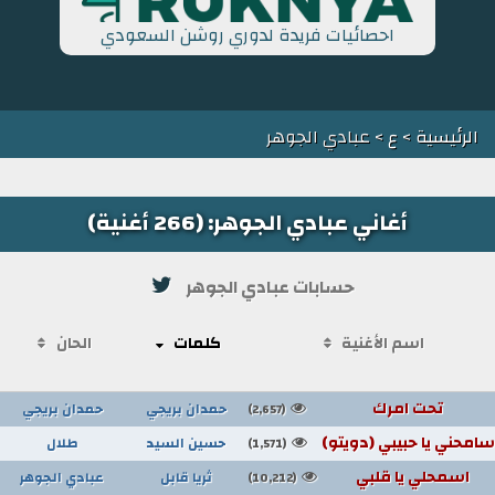
احصائيات فريدة لدوري روشن السعودي
الرئيسية
>
ع
> عبادي الجوهر
أغاني عبادي الجوهر: (266 أغنية)
حسابات عبادي الجوهر
اسم الأغنية
كلمات
الحان
تحت امرك
حمدان بريجي
حمدان بريجي
(2,657)
سامحني يا حبيبي (دويتو)
حسين السيد
طلال
(1,571)
اسمحلي يا قلبي
ثريا قابل
عبادي الجوهر
(10,212)