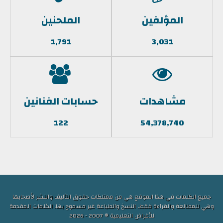
المؤلفين
الملحنين
1,791
3,031
مشاهدات
حسابات الفنانين
122
54,378,740
جميع الكلمات في هذا الموقع هي من ممتلكات حقوق التأليف والنشر لأصحابها
وهي للمطالعة والقراءة فقط, النسخ والطباعة غير مسموح بها, الكلمات المقدمة
للأغراض التعليمية © 2007 - 2026