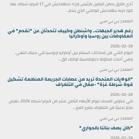
أدى طارق رحمن اليمين كرئيس وزراء لبنغلاديش في 17 فبراير/شباط، بعد
فوز حزبه بنغلاديش الوطني الذي ينتم...
المصدر: بي بي سي
رغم هدير الجبهات.. واشنطن وكييف تتحدثان عن "تقدم" في
المفاوضات بين روسيا وأوكرانيا
2026-02-18
اليوم الثاني من محادثات السلام بين أوكرانيا وروسيا في جنيف انتهى،
وهي أحدث محاولة دبلوماسية لوقف الق...
المصدر: بي بي سي
"الولايات المتحدة تريد من عصابات الجريمة المنظمة تشكيل
قوة شرطة غزة" -مقال في التلغراف
2026-02-18
في عناوين الصحف ليوم الأربعاء الثامن عشر من فبراير/شباط 2026، نعرض
لكم تحليلاً من التلغراف يطرح المخ...
المصدر: بي بي سي
"كان يصف بناتنا بالجواري"
2026-02-18