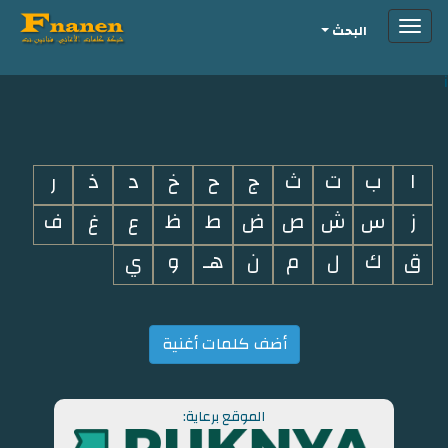
Toggle
البحث
navigation
i
ا
ب
ت
ث
ج
ح
خ
د
ذ
ر
ز
س
ش
ص
ض
ط
ظ
ع
غ
ف
ق
ك
ل
م
ن
هـ
و
ي
أضف كلمات أغنية
الموقع برعاية: