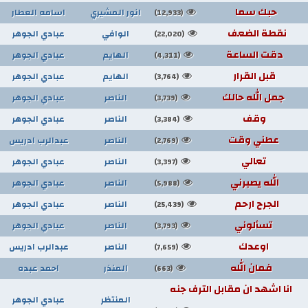
حبك سما
انور المشيري
اسامه العطار
(12,933)
نقطة الضعف
الوافي
عبادي الجوهر
(22,020)
دقت الساعة
الهايم
عبادي الجوهر
(4,311)
قبل القرار
الهايم
عبادي الجوهر
(3,764)
جمل الله حالك
الناصر
عبادي الجوهر
(3,739)
وقف
الناصر
عبادي الجوهر
(3,384)
عطني وقت
الناصر
عبدالرب ادريس
(2,769)
تعالي
الناصر
عبادي الجوهر
(3,397)
الله يصبرني
الناصر
عبادي الجوهر
(5,988)
الجرح ارحم
الناصر
عبادي الجوهر
(25,439)
تسألوني
الناصر
عبادي الجوهر
(3,793)
اوعدك
الناصر
عبدالرب ادريس
(7,659)
فمان الله
المنذر
احمد عبده
(663)
انا اشهد ان مقابل الترف جنه
المنتظر
عبادي الجوهر