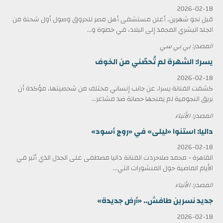
2026-02-18
قبل نحو شهرين، أعلن مستشفى أهل مصر للحروق وصول أول شحنة من
الجلد البشري المجمد إلى البلاد، في خطوة و...
المصدر: بي بي سي
يسرا: الشهرة لم تُحصّني من الخوف
2026-02-18
كشفت الفنانة يسرا، عن جانب إنساني مختلف من شخصيتها، مؤكدة أن
بريق النجومية لم يمنحها حصانة ضد مشاعر...
المصدر: الأنباء
داليا: استنوا «ليلى» في «روج أسود»
2026-02-18
القاهرة - محمد صلاحردت الفنانة داليا مصطفى على الجدل الذي أثير في
الأيام الماضية حول المنشورات التي...
المصدر: الأنباء
جديد نسرين طافش.. «أرض جديدة»
2026-02-18