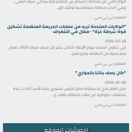
اليوم الثاني من محادثات السلام بين أوكرانيا وروسيا في جنيف انتهى،
وهي أحدث محاولة دبلوماسية لوقف الق...
المصدر: بي بي سي
"الولايات المتحدة تريد من عصابات الجريمة المنظمة تشكيل
قوة شرطة غزة" -مقال في التلغراف
2026-02-18
في عناوين الصحف ليوم الأربعاء الثامن عشر من فبراير/شباط 2026، نعرض
لكم تحليلاً من التلغراف يطرح المخ...
المصدر: بي بي سي
"كان يصف بناتنا بالجواري"
2026-02-18
خلال العام الذي تلا سقوط حكم الرئيس السوري بشار الأسد أفادت عدة
منظمات حقوقية عن حالات اختطاف طالت ع...
المصدر: بي بي سي
احصائيات الموقع