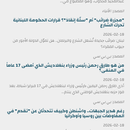
عبدالمجيد مجذوب، وهو المطبوع في...
المصدر: الأنباء
"مجزرة ضرائب" أم "سلّة إنقاذ"؟ قرارات الحكومة اللبنانية
تحرك الشارع
2026-02-18
لبنان: ضرائب جديدة تُشعل الشارع والبرلمان.. هل تموّل الدولة الأجور من
جيوب الفقراء؟
المصدر: بي بي سي
من هو طارق رحمن رئيس وزراء بنغلاديش الذي أمضى 17 عاماً
في المنفى؟
2026-02-18
أدى طارق رحمن اليمين كرئيس وزراء لبنغلاديش في 17 فبراير/شباط، بعد
فوز حزبه بنغلاديش الوطني الذي ينتم...
المصدر: بي بي سي
رغم هدير الجبهات.. واشنطن وكييف تتحدثان عن "تقدم" في
المفاوضات بين روسيا وأوكرانيا
2026-02-18