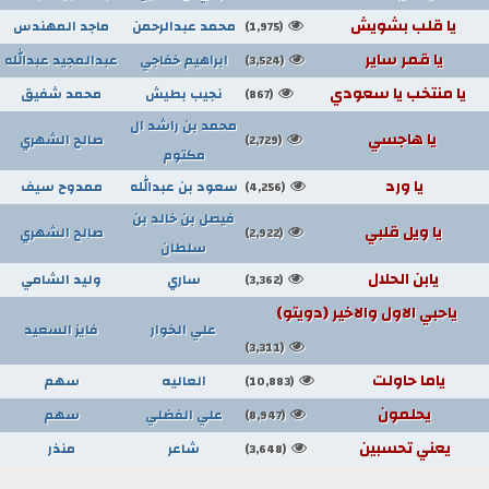
يا قلب بشويش
محمد عبدالرحمن
ماجد المهندس
(1,975)
يا قمر ساير
ابراهيم خفاجي
عبدالمجيد عبدالله
(3,524)
يا منتخب يا سعودي
نجيب بطيش
محمد شفيق
(867)
محمد بن راشد ال
يا هاجسي
صالح الشهري
(2,729)
مكتوم
يا ورد
سعود بن عبدالله
ممدوح سيف
(4,256)
فيصل بن خالد بن
يا ويل قلبي
صالح الشهري
(2,922)
سلطان
يابن الحلال
ساري
وليد الشامي
(3,362)
ياحبي الاول والاخير (دويتو)
علي الخوار
فايز السعيد
(3,311)
ياما حاولت
العاليه
سهم
(10,883)
يحلمون
علي الفضلي
سهم
(8,947)
يعني تحسبين
شاعر
منذر
(3,648)