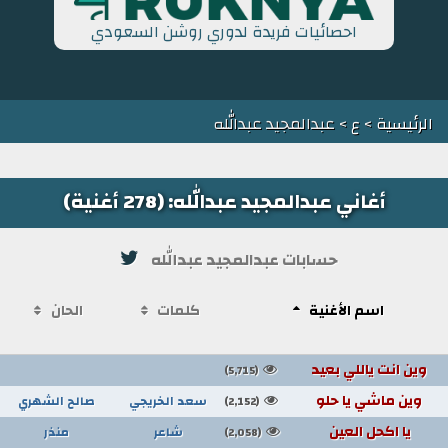
احصائيات فريدة لدوري روشن السعودي
الرئيسية
>
ع
> عبدالمجيد عبدالله
أغاني عبدالمجيد عبدالله: (278 أغنية)
حسابات عبدالمجيد عبدالله
اسم الأغنية
كلمات
الحان
وين انت ياللي بعيد
(5,715)
وين ماشي يا حلو
سعد الخريجي
صالح الشهري
(2,152)
يا اكحل العين
شاعر
منذر
(2,058)