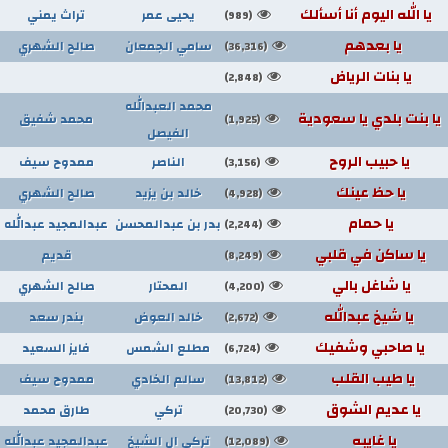
يا الله اليوم أنا أسألك
يحيى عمر
تراث يمني
(989)
يا بعدهم
سامي الجمعان
صالح الشهري
(36,316)
يا بنات الرياض
(2,848)
محمد العبدالله
يا بنت بلدي يا سعودية
محمد شفيق
(1,925)
الفيصل
يا حبيب الروح
الناصر
ممدوح سيف
(3,156)
يا حظ عينك
خالد بن يزيد
صالح الشهري
(4,928)
يا حمام
بدر بن عبدالمحسن
عبدالمجيد عبدالله
(2,244)
يا ساكن في قلبي
قديم
(8,249)
يا شاغل بالي
المحتار
صالح الشهري
(4,200)
يا شيخ عبدالله
خالد العوض
بندر سعد
(2,672)
يا صاحبي وشفيك
مطلع الشمس
فايز السعيد
(6,724)
يا طيب القلب
سالم الخادي
ممدوح سيف
(13,812)
يا عديم الشوق
تركي
طارق محمد
(20,730)
يا غايبه
تركي ال الشيخ
عبدالمجيد عبدالله
(12,089)