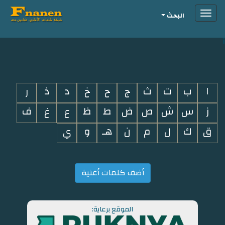
Toggle
البحث
navigation
i
ا
ب
ت
ث
ج
ح
خ
د
ذ
ر
ز
س
ش
ص
ض
ط
ظ
ع
غ
ف
ق
ك
ل
م
ن
هـ
و
ي
أضف كلمات أغنية
الموقع برعاية: