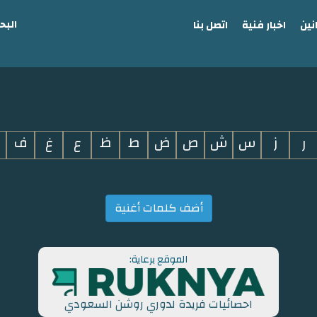
البح
نين
اخبار فنية
اتصل بنا
ر
ز
س
ش
ص
ض
ط
ظ
ع
غ
ف
أضف كلمات أغنية
الموقع برعاية:
احصائيات فريدة لدوري روشن السعودي