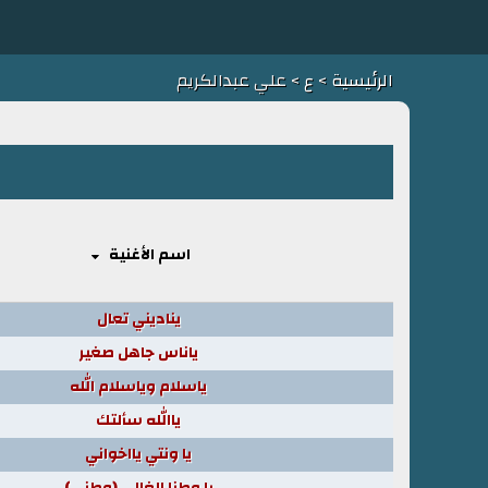
الرئيسية
>
ع
> علي عبدالكريم
اسم الأغنية
يناديني تعال
ياناس جاهل صغير
ياسلام وياسلام الله
ياالله سألتك
يا ونتي يااخواني
يا وطنا الغالي (وطني)