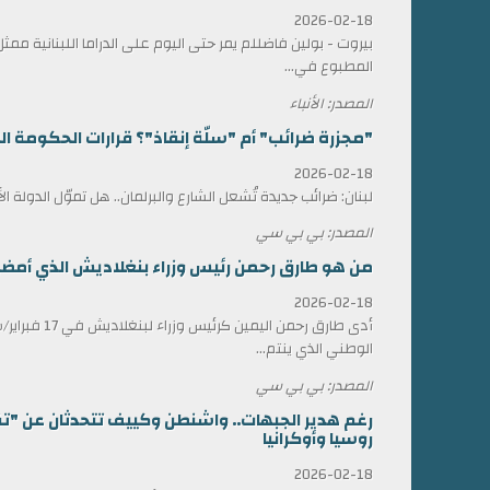
2026-02-18
بيروت - بولين فاضللم يمر حتى اليوم على الدراما اللبنانية 
المطبوع في...
المصدر: الأنباء
"مجزرة ضرائب" أم "سلّة إنقاذ"؟ قرارات الحكومة الل
2026-02-18
لبنان: ضرائب جديدة تُشعل الشارع والبرلمان.. هل تموّل الدولة ا
المصدر: بي بي سي
من هو طارق رحمن رئيس وزراء بنغلاديش الذي أمضى 17 عاماً في المنف
2026-02-18
أدى طارق رحمن الي
الوطني الذي ينتم...
المصدر: بي بي سي
رغم هدير الجبهات.. واشنطن وكييف تتحدثان عن "ت
روسيا وأوكرانيا
2026-02-18