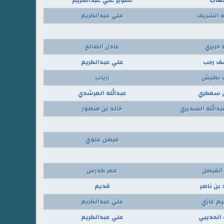
ه الشريف
علي عبدالكريم
 حريري
عادل الصالح
ف رجب
علي عبدالكريم
 بطيش
زرياب
 سمكري
عبدالله المرشدي
دالله السديري
خالد بن منصور
فيصل علوي
 الفيصل
عمر كدرس
بن ناصر
قديم
يم غازي
علي عبدالكريم
 الحديبي
علي عبدالكريم