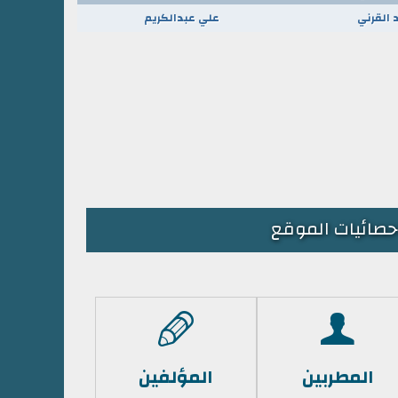
 القرني
علي عبدالكريم
حصائيات الموقع
المطربين
المؤلفين