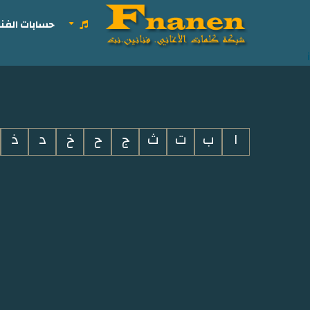
حسابات الفنا
i
ا
ب
ت
ث
ج
ح
خ
د
ذ