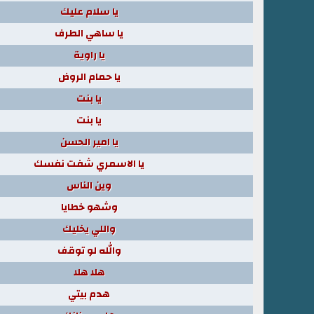
يا سلام عليك
يا ساهي الطرف
يا راوية
يا حمام الروض
يا بنت
يا بنت
يا امير الحسن
يا الاسمري شفت نفسك
وين الناس
وشهو خطايا
واللي يخليك
والله لو توقف
هلا هلا
هدم بيتي