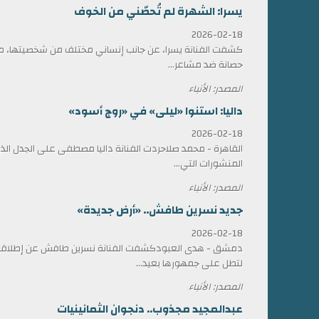
يسرا: الشهرة لم تُحصّني من الخوف
2026-02-18
كشفت الفنانة يسرا، عن جانب إنساني مختلف من شخصيتها، مؤ
حصانة ضد مشاعر...
المصدر: الأنباء
داليا: استنوا «ليلى» في «روج أسود»
2026-02-18
القاهرة - محمد صلاحردت الفنانة داليا مصطفى على الجدل الذي 
المنشورات التي...
المصدر: الأنباء
جديد نسرين طافش.. «أرض جديدة»
2026-02-18
دمشق - هدى العبودكشفت الفنانة نسرين طافش عن إطلاقها
لتطل على جمهورها بعيد...
المصدر: الأنباء
عبدالمجيد مجذوب.. دنجوان الثمانينيات