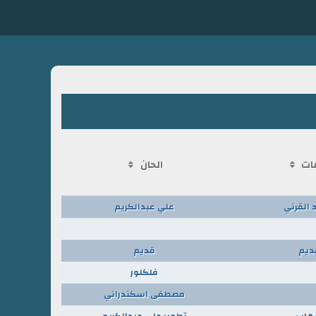
ات
الحان
 القرني
علي عبدالكريم
ديم
قديم
فلكلور
مصطفى اسكندراني
هاب
تطوير علي عبدالكريم