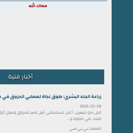
معاك الله
أخبار فنية
زراعة الجلد البشري: طوق نجاة لمصابي الحروق في 
2026-02-18
قبل نحو شهرين، أعلن مستشفى أهل مصر للحروق وصول أول ش
البلاد، في خطوة و...
المصدر: بي بي سي