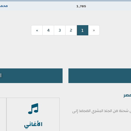
محمد
1,785
«
1
»
4
3
2
ا
مصر
حنة من الجلد البشري المجمد إلى
الأغاني