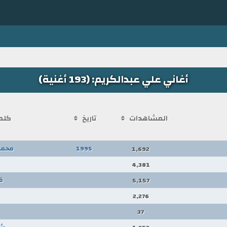
أغاني علي عبدالكريم: (193 أغنية)
المشاهدات
تاريخ
كلم
1995
محمد
1,692
4,381
ق
5,157
2,276
37
ش