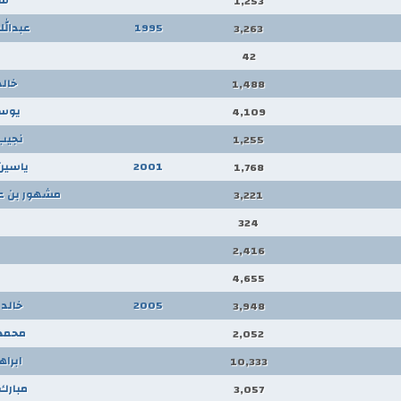
1,253
1995
عبدالل
3,263
42
خالد
1,488
يوس
4,109
نجيب
1,255
2001
ياسين
1,768
مشهور بن عب
3,221
324
2,416
4,655
2005
خالد
3,948
محمد 
2,052
ابراه
10,333
مبارك
3,057