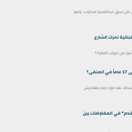
ممثل من نسق عبدالمجيد مجذوب، وهو
بنانية تحرك الشارع
لأجور من جيوب الفقراء؟
ى؟
مين كرئيس وزراء لبنغلاديش في 17 فبراير/شباط، بعد فوز حزبه بنغلاديش
قدم" في المفاوضات بين