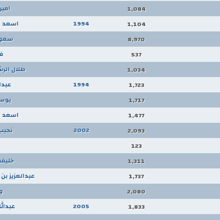
امين
1,084
1994
اسعد ع
1,104
سعود
8,970
فل
537
طلال الرش
1,034
1994
عبدال
1,723
يوس
1,717
اسعد ع
1,477
2002
نجيب
2,093
123
خليفة
1,311
عبدالعزيز بن
1,737
و
2,080
2005
عبدالل
1,833