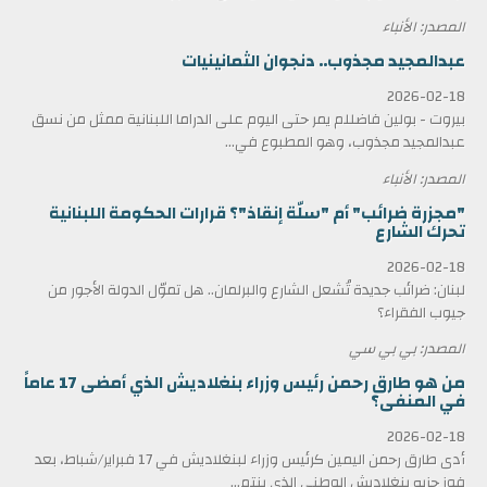
المصدر: الأنباء
عبدالمجيد مجذوب.. دنجوان الثمانينيات
2026-02-18
بيروت - بولين فاضللم يمر حتى اليوم على الدراما اللبنانية ممثل من نسق
عبدالمجيد مجذوب، وهو المطبوع في...
المصدر: الأنباء
"مجزرة ضرائب" أم "سلّة إنقاذ"؟ قرارات الحكومة اللبنانية
تحرك الشارع
2026-02-18
لبنان: ضرائب جديدة تُشعل الشارع والبرلمان.. هل تموّل الدولة الأجور من
جيوب الفقراء؟
المصدر: بي بي سي
من هو طارق رحمن رئيس وزراء بنغلاديش الذي أمضى 17 عاماً
في المنفى؟
2026-02-18
أدى طارق رحمن اليمين كرئيس وزراء لبنغلاديش في 17 فبراير/شباط، بعد
فوز حزبه بنغلاديش الوطني الذي ينتم...