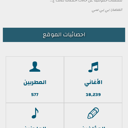
منظمات حقوقية عن حالات اختطاف طالت ع...
المصدر: بي بي سي
احصائيات الموقع
الأغاني
المطربين
577
18,239