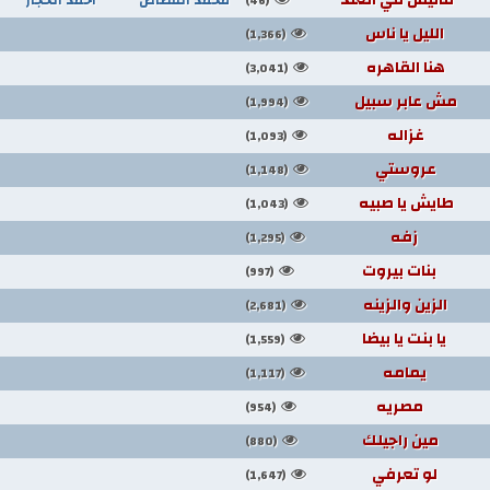
(46)
الليل يا ناس
(1,366)
هنا القاهره
(3,041)
مش عابر سبيل
(1,994)
غزاله
(1,093)
عروستي
(1,148)
طايش يا صبيه
(1,043)
زفه
(1,295)
بنات بيروت
(997)
الزين والزينه
(2,681)
يا بنت يا بيضا
(1,559)
يمامه
(1,117)
مصريه
(954)
مين راجيلك
(880)
لو تعرفي
(1,647)