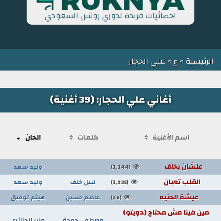
احصائيات فريدة لدوري روشن السعودي
الرئيسية
>
ع
> علي الحجار
أغاني علي الحجار: (39 أغنية)
اسم الأغنية
كلمات
الحان
علشان بخاف
وليد سعد
(1,144)
القلب تعبان
نبيل خلف
وليد سعد
(1,935)
عيشة الحنيه
عاصم حسين
هيثم توفيق
(46)
مين فينا مش محتاج (دويتو)
مصطفى جودة
منير الجزائري