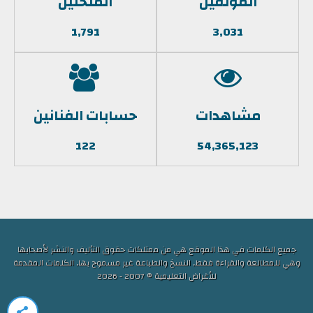
المؤلفين
الملحنين
1,791
3,031
مشاهدات
حسابات الفنانين
122
54,365,123
جميع الكلمات في هذا الموقع هي من ممتلكات حقوق التأليف والنشر لأصحابها
وهي للمطالعة والقراءة فقط, النسخ والطباعة غير مسموح بها, الكلمات المقدمة
للأغراض التعليمية © 2007 - 2026