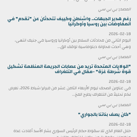
المصدر: بي بي سي
رغم هدير الجبهات.. واشنطن وكييف تتحدثان عن "تقدم" في
المفاوضات بين روسيا وأوكرانيا
2026-02-18
اليوم الثاني من محادثات السلام بين أوكرانيا وروسيا في جنيف انتهى،
وهي أحدث محاولة دبلوماسية لوقف الق...
المصدر: بي بي سي
"الولايات المتحدة تريد من عصابات الجريمة المنظمة تشكيل
قوة شرطة غزة" -مقال في التلغراف
2026-02-18
في عناوين الصحف ليوم الأربعاء الثامن عشر من فبراير/شباط 2026، نعرض
لكم تحليلاً من التلغراف يطرح المخ...
المصدر: بي بي سي
"كان يصف بناتنا بالجواري"
2026-02-18
خلال العام الذي تلا سقوط حكم الرئيس السوري بشار الأسد أفادت عدة