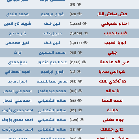
(57)
مش هخش النار
فوزي ابراهيم
محمد النادي
(63)
احلام طفولتي
نبيل خلف
شريف تاج الدين
(1,566)
قلب الحبيب
د نبيل خلف
شريف تاج
(1,406)
ابويا الطيب
نبيل خلف
خليل مصطفى
(1,416)
جبلي
محمد العسيري
تراث
(45)
على قد ما حبينا
عبدالرحيم منصور
بليغ حمدي
(2,876)
هو انتي معايا
فوزي ابراهيم
امجد العطافي
(75)
ما تاخدي بالك
سامح عبداللطيف
اسراء ماجد
(48)
يا لدانه
محمد عبدالقادر
احمد علي الحجار
(46)
لسه الشتا
سالم الشهباني
احمد علي الحجار
(85)
جايلك
سالم الشهباني
احمد حمدي رؤوف
(81)
جوه حضني
سالم الشهباني
احمد حمدي رؤوف
(124)
داري جمالك
سالم الشهباني
احمد حمدي رؤوف
(76)
ماليش في العند
محمد القصاص
احمد الحجار