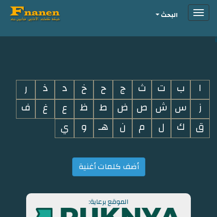
Toggle
البحث
navigation
i
ا
ب
ت
ث
ج
ح
خ
د
ذ
ر
ز
س
ش
ص
ض
ط
ظ
ع
غ
ف
ق
ك
ل
م
ن
هـ
و
ي
أضف كلمات أغنية
الموقع برعاية: