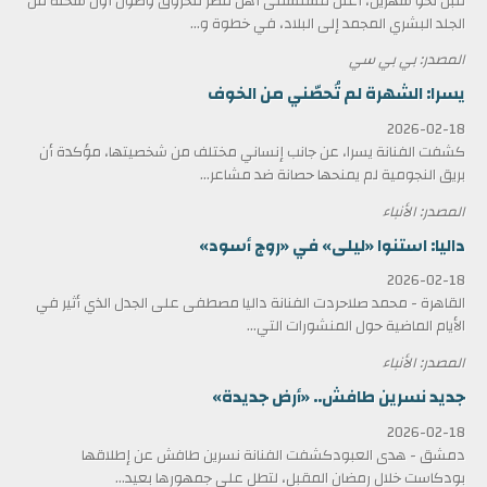
قبل نحو شهرين، أعلن مستشفى أهل مصر للحروق وصول أول شحنة من
الجلد البشري المجمد إلى البلاد، في خطوة و...
المصدر: بي بي سي
يسرا: الشهرة لم تُحصّني من الخوف
2026-02-18
كشفت الفنانة يسرا، عن جانب إنساني مختلف من شخصيتها، مؤكدة أن
بريق النجومية لم يمنحها حصانة ضد مشاعر...
المصدر: الأنباء
داليا: استنوا «ليلى» في «روج أسود»
2026-02-18
القاهرة - محمد صلاحردت الفنانة داليا مصطفى على الجدل الذي أثير في
الأيام الماضية حول المنشورات التي...
المصدر: الأنباء
جديد نسرين طافش.. «أرض جديدة»
2026-02-18
دمشق - هدى العبودكشفت الفنانة نسرين طافش عن إطلاقها
بودكاست خلال رمضان المقبل، لتطل على جمهورها بعيد...