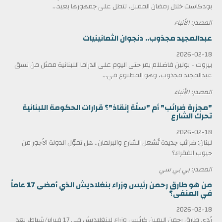
بودكاست خلال رمضان المقبل، لتطل على جمهورها بعيد...
المصدر: الأنباء
عبدالمجيد مجذوب.. دنجوان الثمانينيات
2026-02-18
بيروت - بولين فاضللم يمر حتى اليوم على الدراما اللبنانية ممثل من نسق
عبدالمجيد مجذوب، وهو المطبوع في...
المصدر: الأنباء
"مجزرة ضرائب" أم "سلّة إنقاذ"؟ قرارات الحكومة اللبنانية
تحرك الشارع
2026-02-18
لبنان: ضرائب جديدة تُشعل الشارع والبرلمان.. هل تموّل الدولة الأجور من
جيوب الفقراء؟
المصدر: بي بي سي
من هو طارق رحمن رئيس وزراء بنغلاديش الذي أمضى 17 عاماً
في المنفى؟
2026-02-18
أدى طارق رحمن اليمين كرئيس وزراء لبنغلاديش في 17 فبراير/شباط، بعد