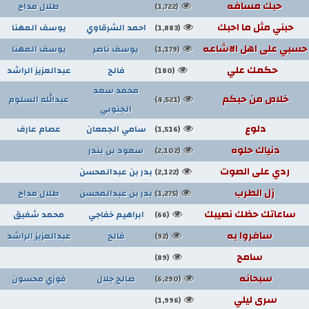
حبك مسافه
طلال مداح
(1,722)
حبني مثل ما احبك
احمد الشرقاوي
يوسف المهنا
(1,883)
حسبي على اهل الاشاعه
يوسف ناصر
يوسف المهنا
(1,179)
حكمك علي
فالح
عبدالعزيز الراشد
(180)
محمد سعد
خلاص من حبكم
عبدالله السلوم
(4,521)
الجنوبي
دلوع
سامي الجمعان
عصام عارف
(1,516)
دنياك حلوه
سعود بن بندر
(2,102)
ردي على الصوت
بدر بن عبدالمحسن
(2,122)
زل الطرب
بدر بن عبدالمحسن
طلال مداح
(1,275)
ساعاتك حظك نصيبك
ابراهيم خفاجي
محمد شفيق
(66)
سافروا به
فالح
عبدالعزيز الراشد
(92)
سامح
(89)
سبحانه
صالح جلال
فوزي محسون
(6,290)
سرى ليلي
(1,996)