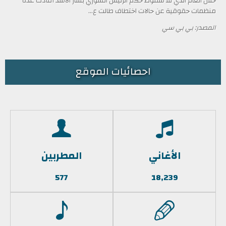
خلال العام الذي تلا سقوط حكم الرئيس السوري بشار الأسد أفادت عدة
منظمات حقوقية عن حالات اختطاف طالت ع...
المصدر: بي بي سي
احصائيات الموقع
الأغاني
المطربين
577
18,239