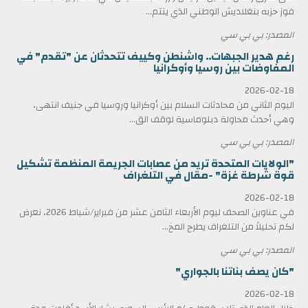
فوز حزبه بنغلاديش الوطني الذي ينتم...
المصدر: بي بي سي
رغم هدير الجبهات.. واشنطن وكييف تتحدثان عن "تقدم" في
المفاوضات بين روسيا وأوكرانيا
2026-02-18
اليوم الثاني من محادثات السلام بين أوكرانيا وروسيا في جنيف انتهى،
وهي أحدث محاولة دبلوماسية لوقف الق...
المصدر: بي بي سي
"الولايات المتحدة تريد من عصابات الجريمة المنظمة تشكيل
قوة شرطة غزة" -مقال في التلغراف
2026-02-18
في عناوين الصحف ليوم الأربعاء الثامن عشر من فبراير/شباط 2026، نعرض
لكم تحليلاً من التلغراف يطرح المخ...
المصدر: بي بي سي
"كان يصف بناتنا بالجواري"
2026-02-18