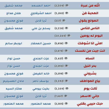
الله من عبرة
احمد المسعد
محمد شفيق
(2,104)
المحبة فن
احمد الشرقاوي
طلال مداح
(1,260)
المولع يقول
ثريا قابل
فوزي محسون
(117)
الناس للناس
يسلم بن علي
محمد شفيق
(2,118)
اليوم له يومين
(10,164)
امتى انا اشوفك
حسين المحضار
ابوبكر سالم
(5,856)
انت جيت من نفسك
(2,674)
انساه
عزت الجندي
حسن نوار
(1,627)
بحر النيل
عزت الجندي
حسن نوار
(2,394)
بشروني
خالد الفيصل
فوزي محسون
(3,298)
بياع العواطف
يوسف ناصر
عادل المسيليم
(1,192)
تالت يوم
بخيت بيومي
مختار السيد
(1,109)
جاني الاسمر
ثريا قابل
فوزي محسون
(7,667)
حبك حبيبي بقلبي
محمد المنصور
محمد المنصور
(2,305)