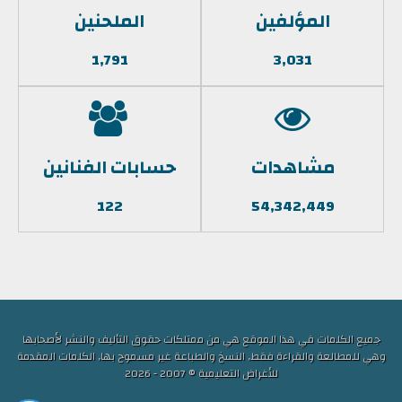
المؤلفين
الملحنين
1,791
3,031
مشاهدات
حسابات الفنانين
122
54,342,449
جميع الكلمات في هذا الموقع هي من ممتلكات حقوق التأليف والنشر لأصحابها
وهي للمطالعة والقراءة فقط, النسخ والطباعة غير مسموح بها, الكلمات المقدمة
للأغراض التعليمية © 2007 - 2026