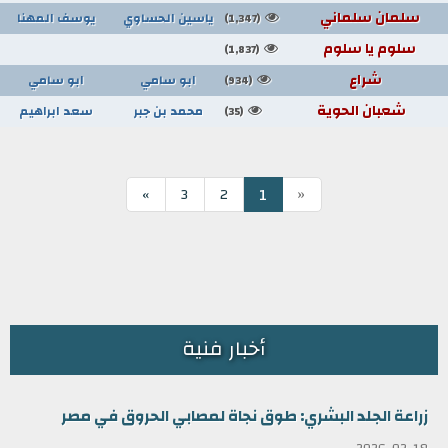
سلمان سلماني
ياسين الحساوي
يوسف المهنا
(1,347)
سلوم يا سلوم
(1,837)
شراع
ابو سامي
ابو سامي
(934)
شعبان الحوية
محمد بن جبر
سعد ابراهيم
(35)
«
1
»
3
2
أخبار فنية
زراعة الجلد البشري: طوق نجاة لمصابي الحروق في مصر