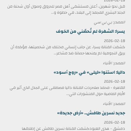
2026-02-18
قبل نحو شهرين، أعلن مستشفى أهل مصر للحروق وصول أول شحنة من
الجلد البشري المجمد إلى البلاد، في خطوة و...
المصدر: بي بي سي
يسرا: الشهرة لم تُحصّني من الخوف
2026-02-18
كشفت الفنانة يسرا، عن جانب إنساني مختلف من شخصيتها، مؤكدة أن
بريق النجومية لم يمنحها حصانة ضد مشاعر...
المصدر: الأنباء
داليا: استنوا «ليلى» في «روج أسود»
2026-02-18
القاهرة - محمد صلاحردت الفنانة داليا مصطفى على الجدل الذي أثير في
الأيام الماضية حول المنشورات التي...
المصدر: الأنباء
جديد نسرين طافش.. «أرض جديدة»
2026-02-18
دمشق - هدى العبودكشفت الفنانة نسرين طافش عن إطلاقها