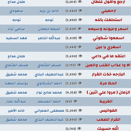
ارجع واقول غلطان
طلال مداح
(2,264)
ارحميني
خالد بن يزيد
سعودي
(1,684)
استحلفك بالله
توحه
توحه
(1,850)
اسمر وعيونه وسيعه
خليفه جمعان
سامي ترك
(1,539)
اسمعوا شكوتي
عبدالله الناصر
فهد السعيد
(1,439)
اسهري يا عين
(1,545)
اعتقد ما في داعي
طلال مداح
(1,690)
الا وا عذاب القلب والعين
مسفر القثماي
مسفر القثماي
(2,791)
البارحه خذت القرار
عبداللطيف البناي
محمد شفيق
(1,534)
الحظ مرة
احمد الشرقاوي
يوسف المهنا
(1,150)
الزمان ( مروا علي اثنين )
محمد صالح نوار
محمد شفيق
(4,318)
الغريبة
احمد المسعد
عبدالله نصار
(80)
الفوانيس
مصطفى العمراني
خالد الأمير
(1,208)
القرار الصعب
عبداللطيف البناي
محمد شفيق
(1,890)
الله حسيبك
(2,745)