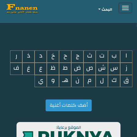
Toggle
البحث
navigation
i
ا
ب
ت
ث
ج
ح
خ
د
ذ
ر
ز
س
ش
ص
ض
ط
ظ
ع
غ
ف
ق
ك
ل
م
ن
هـ
و
ي
أضف كلمات أغنية
الموقع برعاية: