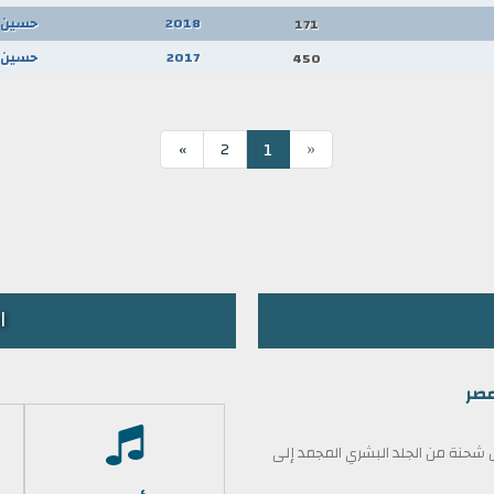
2018
حسين 
171
2017
حسين 
450
«
1
»
2
ا
مصر
حنة من الجلد البشري المجمد إلى