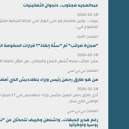
عبدالمجيد مجذوب.. دنجوان الثمانينيات
2026-02-18
بيروت - بولين فاضللم يمر حتى اليوم على الدراما اللبنانية 
المطبوع في...
المصدر: الأنباء
"مجزرة ضرائب" أم "سلّة إنقاذ"؟ قرارات الحكومة الل
2026-02-18
لبنان: ضرائب جديدة تُشعل الشارع والبرلمان.. هل تموّل الدولة ا
المصدر: بي بي سي
من هو طارق رحمن رئيس وزراء بنغلاديش الذي أمضى 17 عاماً في المنف
2026-02-18
أدى طارق رحمن الي
الوطني الذي ينتم...
المصدر: بي بي سي
رغم هدير الجبهات.. واشنطن وكييف تتحدثان عن "ت
روسيا وأوكرانيا