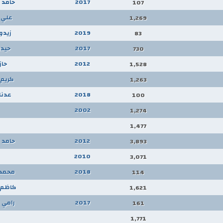
2017
حامد 
107
علي 
1,269
2019
زيدو
83
2017
حيدر
730
2012
حاز
1,528
كريم 
1,263
2018
عدنان
100
2002
1,274
1,477
2012
حامد 
3,893
2010
3,071
2018
محمد 
114
كاظم 
1,621
2017
رامي 
161
1,771