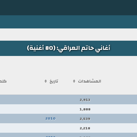
أغاني حاتم العراقي: (80 أغنية)
المشاهدات
تاريخ
كلم
2,913
1,888
2010
2,539
2,218