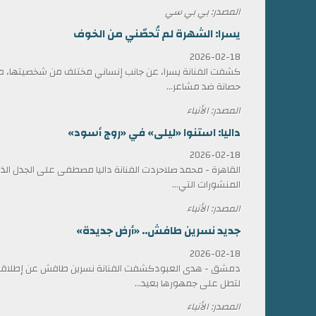
المصدر: بي بي سي
يسرا: الشهرة لم تُحصّني من الخوف
2026-02-18
كشفت الفنانة يسرا، عن جانب إنساني مختلف من شخصيتها، مؤ
حصانة ضد مشاعر...
المصدر: الأنباء
داليا: استنوا «ليلى» في «روج أسود»
2026-02-18
القاهرة - محمد صلاحردت الفنانة داليا مصطفى على الجدل الذي 
المنشورات التي...
المصدر: الأنباء
جديد نسرين طافش.. «أرض جديدة»
2026-02-18
دمشق - هدى العبودكشفت الفنانة نسرين طافش عن إطلاقها
لتطل على جمهورها بعيد...
المصدر: الأنباء