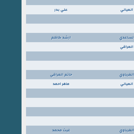
الميالي
علي بدر
الساعدي
ارشد كاظم
العراقي
الغرباوي
حاتم العراقي
الميالي
ماهر احمد
الغرباوي
غيث محمد