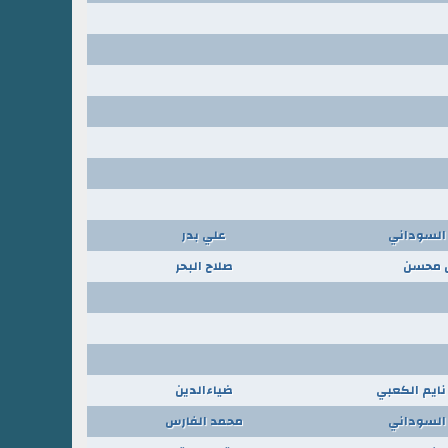
لسوداني
علي بدر
 محسن
صلاح البحر
نايم الكعبي
ضياءالدين
لسوداني
محمد الفارس