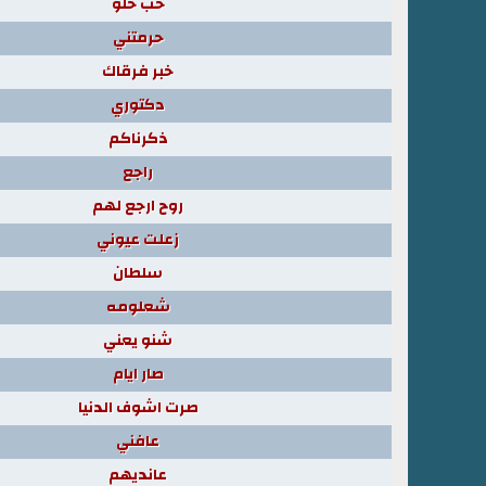
حب حلو
حرمتني
خبر فرقاك
دكتوري
ذكرناكم
راجع
روح ارجع لهم
زعلت عيوني
سلطان
شعلومه
شنو يعني
صار ايام
صرت اشوف الدنيا
عافني
عانديهم