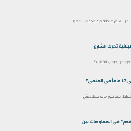
ممثل من نسق عبدالمجيد مجذوب، وهو
بنانية تحرك الشارع
لأجور من جيوب الفقراء؟
ى؟
مين كرئيس وزراء لبنغلاديش في 17 فبراير/شباط، بعد فوز حزبه بنغلاديش
قدم" في المفاوضات بين