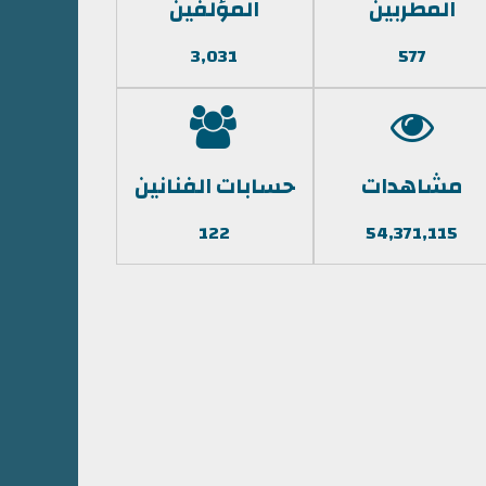
المطربين
المؤلفين
3,031
577
مشاهدات
حسابات الفنانين
122
54,371,115