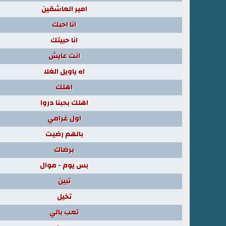
امير العاشقين
انا احبك
انا حبيتك
انت عايش
اه ياويل الغلا
اهلك
اهلك بحبنا دروا
اول غرامي
بالهم رضيت
برضاك
بس يوم - موال
تبين
تخيل
تعب بالي