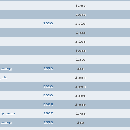
1,708
2,078
2010
3,310
1,732
2,103
1,023
1,307
2019
يوسف ا
279
عادل
1,884
2010
2,564
2010
2,384
2004
1,085
2007
جمعه بن 
1,796
2018
يوسف ا
120