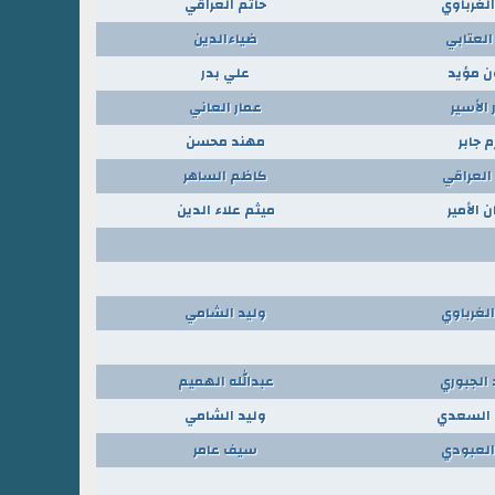
الغرباوي
حاتم العراقي
العتابي
ضياءالدين
ن مؤيد
علي بدر
 الأسير
عمار العاني
م جابر
مهند محسن
العراقي
كاظم الساهر
 الأمير
ميثم علاء الدين
الغرباوي
وليد الشامي
الجبوري
عبدالله الهميم
السعدي
وليد الشامي
العبودي
سيف عامر