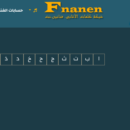
حسابات الفنا
i
ا
ب
ت
ث
ج
ح
خ
د
ذ