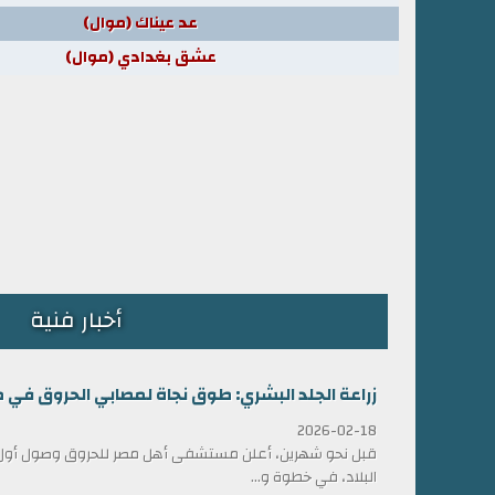
عد عيناك (موال)
عشق بغدادي (موال)
أخبار فنية
زراعة الجلد البشري: طوق نجاة لمصابي الحروق في 
2026-02-18
قبل نحو شهرين، أعلن مستشفى أهل مصر للحروق وصول أول ش
البلاد، في خطوة و...