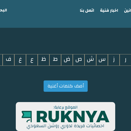
البح
نين
اخبار فنية
اتصل بنا
ر
ز
س
ش
ص
ض
ط
ظ
ع
غ
ف
أضف كلمات أغنية
الموقع برعاية:
احصائيات فريدة لدوري روشن السعودي