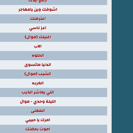
ارفع ايدك
اشوفك وين يامهاجر
اعترفلك
اعز ناسي
اغنيلك (موال)
الاب
الحلوه
الدنيا ماتسوى
الشيب (موال)
الغربه
اللي يعاشر الذيب
الليلة وحدي - موال
المغنى
امرك يا حبيبي
اموت بحضنك