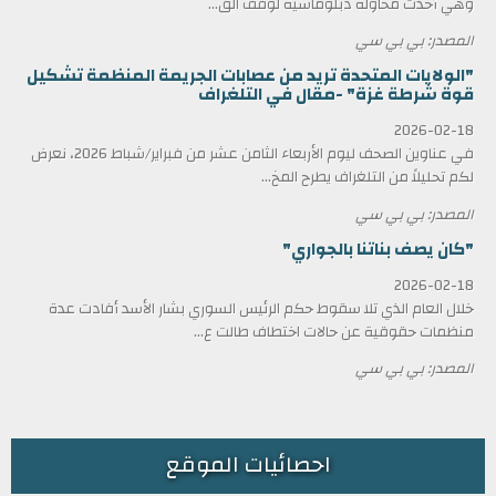
وهي أحدث محاولة دبلوماسية لوقف الق...
المصدر: بي بي سي
"الولايات المتحدة تريد من عصابات الجريمة المنظمة تشكيل
قوة شرطة غزة" -مقال في التلغراف
2026-02-18
في عناوين الصحف ليوم الأربعاء الثامن عشر من فبراير/شباط 2026، نعرض
لكم تحليلاً من التلغراف يطرح المخ...
المصدر: بي بي سي
"كان يصف بناتنا بالجواري"
2026-02-18
خلال العام الذي تلا سقوط حكم الرئيس السوري بشار الأسد أفادت عدة
منظمات حقوقية عن حالات اختطاف طالت ع...
المصدر: بي بي سي
احصائيات الموقع