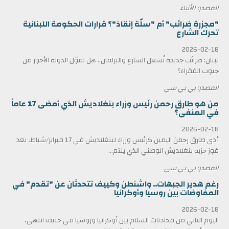
المصدر: الأنباء
"مجزرة ضرائب" أم "سلّة إنقاذ"؟ قرارات الحكومة اللبنانية
تحرك الشارع
2026-02-18
لبنان: ضرائب جديدة تُشعل الشارع والبرلمان.. هل تموّل الدولة الأجور من
جيوب الفقراء؟
المصدر: بي بي سي
من هو طارق رحمن رئيس وزراء بنغلاديش الذي أمضى 17 عاماً
في المنفى؟
2026-02-18
أدى طارق رحمن اليمين كرئيس وزراء لبنغلاديش في 17 فبراير/شباط، بعد
فوز حزبه بنغلاديش الوطني الذي ينتم...
المصدر: بي بي سي
رغم هدير الجبهات.. واشنطن وكييف تتحدثان عن "تقدم" في
المفاوضات بين روسيا وأوكرانيا
2026-02-18
اليوم الثاني من محادثات السلام بين أوكرانيا وروسيا في جنيف انتهى،