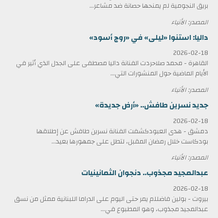
بريق النجومية لم يمنحها حصانة ضد مشاعر...
المصدر: الأنباء
داليا: استنوا «ليلى» في «روج أسود»
2026-02-18
القاهرة - محمد صلاحردت الفنانة داليا مصطفى على الجدل الذي أثير في
الأيام الماضية حول المنشورات التي...
المصدر: الأنباء
جديد نسرين طافش.. «أرض جديدة»
2026-02-18
دمشق - هدى العبودكشفت الفنانة نسرين طافش عن إطلاقها
بودكاست خلال رمضان المقبل، لتطل على جمهورها بعيد...
المصدر: الأنباء
عبدالمجيد مجذوب.. دنجوان الثمانينيات
2026-02-18
بيروت - بولين فاضللم يمر حتى اليوم على الدراما اللبنانية ممثل من نسق
عبدالمجيد مجذوب، وهو المطبوع في...