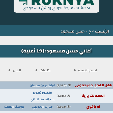
احصائيات فريدة لدوري روشن السعودي
الرئيسية
>
ح
> حسن مسعود
أغاني حسن مسعود: (19 أغنية)
اسم الأغنية
كلمات
الحان
ياهل الهوى ماترحموني
ابراهيم بن سبعان
(8,960)
فلكلور تطوير
الحمد لك ياربنا
(3,281)
عبدالطيف البناي
اه ياخوي
مبارك الحديبي
يوسف المهنا
(2,503)