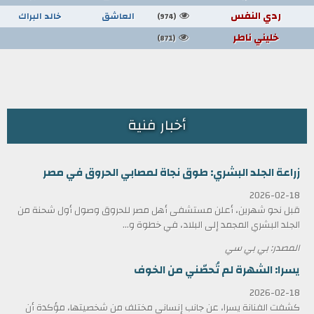
ردي النفس
العاشق
خالد البراك
(974)
خليني ناطر
(871)
أخبار فنية
زراعة الجلد البشري: طوق نجاة لمصابي الحروق في مصر
2026-02-18
قبل نحو شهرين، أعلن مستشفى أهل مصر للحروق وصول أول شحنة من
الجلد البشري المجمد إلى البلاد، في خطوة و...
المصدر: بي بي سي
يسرا: الشهرة لم تُحصّني من الخوف
2026-02-18
كشفت الفنانة يسرا، عن جانب إنساني مختلف من شخصيتها، مؤكدة أن