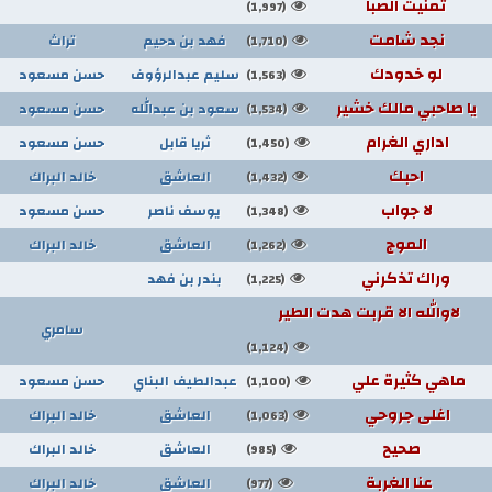
تمنيت الصبا
(1,997)
نجد شامت
فهد بن دحيم
تراث
(1,710)
لو خدودك
سليم عبدالرؤوف
حسن مسعود
(1,563)
يا صاحبي مالك خشير
سعود بن عبدالله
حسن مسعود
(1,534)
اداري الغرام
ثريا قابل
حسن مسعود
(1,450)
احبك
العاشق
خالد البراك
(1,432)
لا جواب
يوسف ناصر
حسن مسعود
(1,348)
الموج
العاشق
خالد البراك
(1,262)
وراك تذكرني
بندر بن فهد
(1,225)
لاوالله الا قربت هدت الطير
سامري
(1,124)
ماهي كثيرة علي
عبدالطيف البناي
حسن مسعود
(1,100)
اغلى جروحي
العاشق
خالد البراك
(1,063)
صحيح
العاشق
خالد البراك
(985)
عنا الغربة
العاشق
خالد البراك
(977)