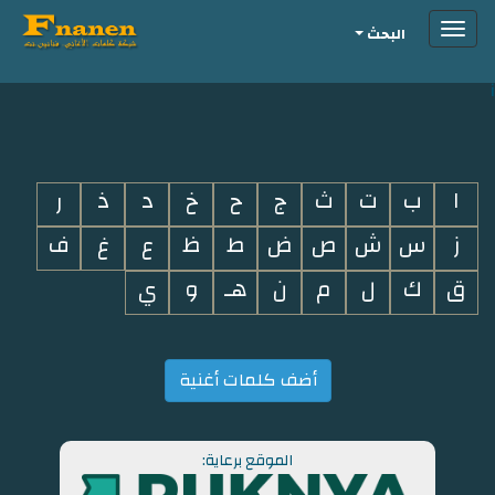
Toggle
البحث
navigation
i
ا
ب
ت
ث
ج
ح
خ
د
ذ
ر
ز
س
ش
ص
ض
ط
ظ
ع
غ
ف
ق
ك
ل
م
ن
هـ
و
ي
أضف كلمات أغنية
الموقع برعاية: