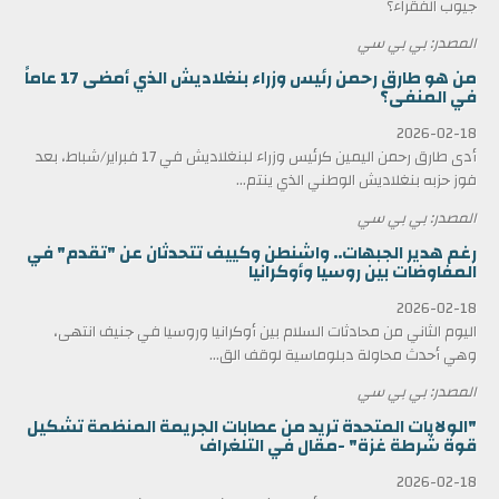
جيوب الفقراء؟
المصدر: بي بي سي
من هو طارق رحمن رئيس وزراء بنغلاديش الذي أمضى 17 عاماً
في المنفى؟
2026-02-18
أدى طارق رحمن اليمين كرئيس وزراء لبنغلاديش في 17 فبراير/شباط، بعد
فوز حزبه بنغلاديش الوطني الذي ينتم...
المصدر: بي بي سي
رغم هدير الجبهات.. واشنطن وكييف تتحدثان عن "تقدم" في
المفاوضات بين روسيا وأوكرانيا
2026-02-18
اليوم الثاني من محادثات السلام بين أوكرانيا وروسيا في جنيف انتهى،
وهي أحدث محاولة دبلوماسية لوقف الق...
المصدر: بي بي سي
"الولايات المتحدة تريد من عصابات الجريمة المنظمة تشكيل
قوة شرطة غزة" -مقال في التلغراف
2026-02-18