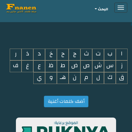
Toggle
البحث
navigation
i
ا
ب
ت
ث
ج
ح
خ
د
ذ
ر
ز
س
ش
ص
ض
ط
ظ
ع
غ
ف
ق
ك
ل
م
ن
هـ
و
ي
أضف كلمات أغنية
الموقع برعاية: