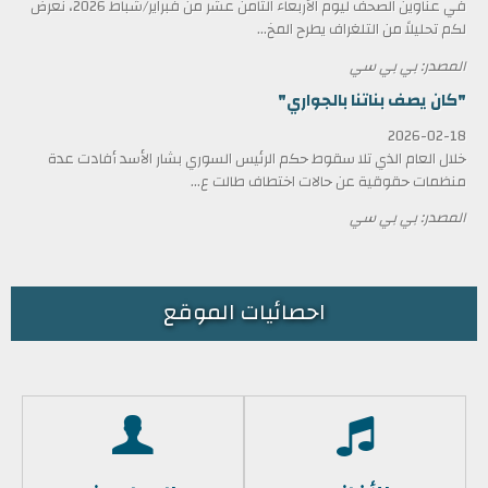
في عناوين الصحف ليوم الأربعاء الثامن عشر من فبراير/شباط 2026، نعرض
لكم تحليلاً من التلغراف يطرح المخ...
المصدر: بي بي سي
"كان يصف بناتنا بالجواري"
2026-02-18
خلال العام الذي تلا سقوط حكم الرئيس السوري بشار الأسد أفادت عدة
منظمات حقوقية عن حالات اختطاف طالت ع...
المصدر: بي بي سي
احصائيات الموقع