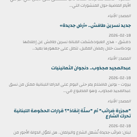
الأيام الماضية حول المنشورات التي...
المصدر: الأنباء
جديد نسرين طافش.. «أرض جديدة»
2026-02-18
دمشق - هدى العبودكشفت الفنانة نسرين طافش عن إطلاقها
بودكاست خلال رمضان المقبل، لتطل على جمهورها بعيد...
المصدر: الأنباء
عبدالمجيد مجذوب.. دنجوان الثمانينيات
2026-02-18
بيروت - بولين فاضللم يمر حتى اليوم على الدراما اللبنانية ممثل من نسق
عبدالمجيد مجذوب، وهو المطبوع في...
المصدر: الأنباء
"مجزرة ضرائب" أم "سلّة إنقاذ"؟ قرارات الحكومة اللبنانية
تحرك الشارع
2026-02-18
لبنان: ضرائب جديدة تُشعل الشارع والبرلمان.. هل تموّل الدولة الأجور من