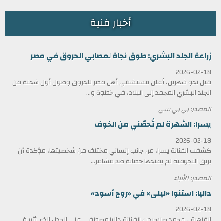
أخبار فنية
زراعة الجلد البشري: طوق نجاة لمصابي الحروق في مصر
2026-02-18
قبل نحو شهرين، أعلن مستشفى أهل مصر للحروق وصول أول شحنة من
الجلد البشري المجمد إلى البلاد، في خطوة و...
المصدر: بي بي سي
يسرا: الشهرة لم تُحصّني من الخوف
2026-02-18
كشفت الفنانة يسرا، عن جانب إنساني مختلف من شخصيتها، مؤكدة أن
بريق النجومية لم يمنحها حصانة ضد مشاعر...
المصدر: الأنباء
داليا: استنوا «ليلى» في «روج أسود»
2026-02-18
القاهرة - محمد صلاحردت الفنانة داليا مصطفى على الجدل الذي أثير في