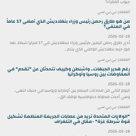
جيوب الفقراء؟
المصدر: بي بي سي
من هو طارق رحمن رئيس وزراء بنغلاديش الذي أمضى 17 عاماً
في المنفى؟
2026-02-18
أدى طارق رحمن اليمين كرئيس وزراء لبنغلاديش في 17 فبراير/شباط، بعد
فوز حزبه بنغلاديش الوطني الذي ينتم...
المصدر: بي بي سي
رغم هدير الجبهات.. واشنطن وكييف تتحدثان عن "تقدم" في
المفاوضات بين روسيا وأوكرانيا
2026-02-18
اليوم الثاني من محادثات السلام بين أوكرانيا وروسيا في جنيف انتهى،
وهي أحدث محاولة دبلوماسية لوقف الق...
المصدر: بي بي سي
"الولايات المتحدة تريد من عصابات الجريمة المنظمة تشكيل
قوة شرطة غزة" -مقال في التلغراف
2026-02-18