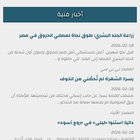
أخبار فنية
زراعة الجلد البشري: طوق نجاة لمصابي الحروق في مصر
2026-02-18
قبل نحو شهرين، أعلن مستشفى أهل مصر للحروق وصول أول شحنة من
الجلد البشري المجمد إلى البلاد، في خطوة و...
المصدر: بي بي سي
يسرا: الشهرة لم تُحصّني من الخوف
2026-02-18
كشفت الفنانة يسرا، عن جانب إنساني مختلف من شخصيتها، مؤكدة أن
بريق النجومية لم يمنحها حصانة ضد مشاعر...
المصدر: الأنباء
داليا: استنوا «ليلى» في «روج أسود»
2026-02-18
القاهرة - محمد صلاحردت الفنانة داليا مصطفى على الجدل الذي أثير في