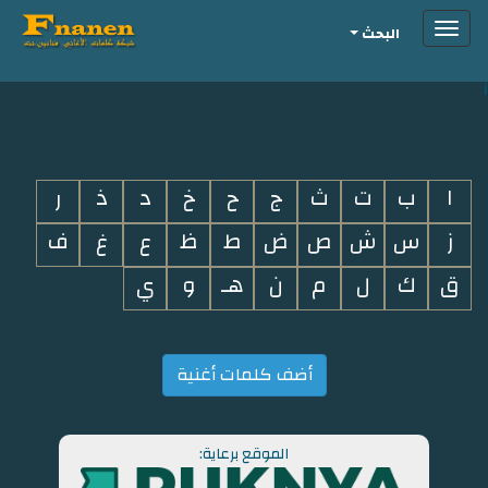
Toggle
البحث
navigation
i
ا
ب
ت
ث
ج
ح
خ
د
ذ
ر
ز
س
ش
ص
ض
ط
ظ
ع
غ
ف
ق
ك
ل
م
ن
هـ
و
ي
أضف كلمات أغنية
الموقع برعاية: