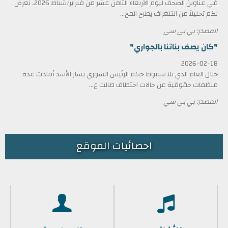
في عناوين الصحف ليوم الأربعاء الثامن عشر من فبراير/شباط 2026، نعرض
لكم تحليلاً من التلغراف يطرح المخ...
المصدر: بي بي سي
"كان يصف بناتنا بالجواري"
2026-02-18
خلال العام الذي تلا سقوط حكم الرئيس السوري بشار الأسد أفادت عدة
منظمات حقوقية عن حالات اختطاف طالت ع...
المصدر: بي بي سي
احصائيات الموقع