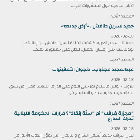
الأيام الماضية حول المنشورات التي...
المصدر: الأنباء
جديد نسرين طافش.. «أرض جديدة»
2026-02-18
دمشق - هدى العبودكشفت الفنانة نسرين طافش عن إطلاقها
بودكاست خلال رمضان المقبل، لتطل على جمهورها بعيد...
المصدر: الأنباء
عبدالمجيد مجذوب.. دنجوان الثمانينيات
2026-02-18
بيروت - بولين فاضللم يمر حتى اليوم على الدراما اللبنانية ممثل من نسق
عبدالمجيد مجذوب، وهو المطبوع في...
المصدر: الأنباء
"مجزرة ضرائب" أم "سلّة إنقاذ"؟ قرارات الحكومة اللبنانية
تحرك الشارع
2026-02-18
لبنان: ضرائب جديدة تُشعل الشارع والبرلمان.. هل تموّل الدولة الأجور من