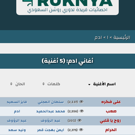
احصائيات فريدة لدوري روشن السعودي
الرئيسية
>
ا
> ادم
أغاني ادم: (5 أغنية)
اسم الأغنية
كلمات
الحان
على فكره
سلطان المجلي
فايز السعيد
(2,137)
صعب
محمد عبدالحميد
ادم
(2,556)
روح يا قلبي
عبد الرؤوف
عبد الرؤوف
(201)
الحرام
ايمن بهجت قمر
وليد سعد
(2,375)