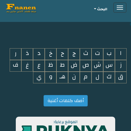
Toggle
البحث
navigation
i
ا
ب
ت
ث
ج
ح
خ
د
ذ
ر
ز
س
ش
ص
ض
ط
ظ
ع
غ
ف
ق
ك
ل
م
ن
هـ
و
ي
أضف كلمات أغنية
الموقع برعاية: