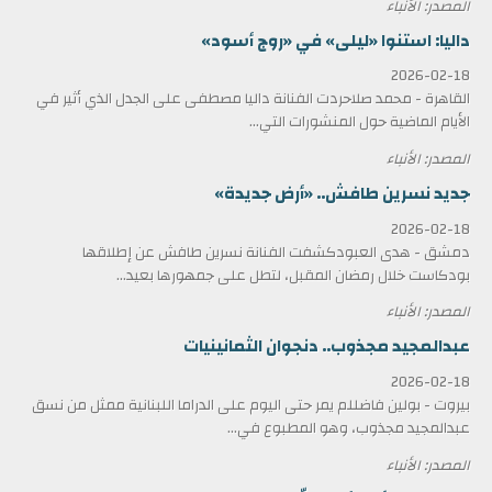
المصدر: الأنباء
داليا: استنوا «ليلى» في «روج أسود»
2026-02-18
القاهرة - محمد صلاحردت الفنانة داليا مصطفى على الجدل الذي أثير في
الأيام الماضية حول المنشورات التي...
المصدر: الأنباء
جديد نسرين طافش.. «أرض جديدة»
2026-02-18
دمشق - هدى العبودكشفت الفنانة نسرين طافش عن إطلاقها
بودكاست خلال رمضان المقبل، لتطل على جمهورها بعيد...
المصدر: الأنباء
عبدالمجيد مجذوب.. دنجوان الثمانينيات
2026-02-18
بيروت - بولين فاضللم يمر حتى اليوم على الدراما اللبنانية ممثل من نسق
عبدالمجيد مجذوب، وهو المطبوع في...
المصدر: الأنباء