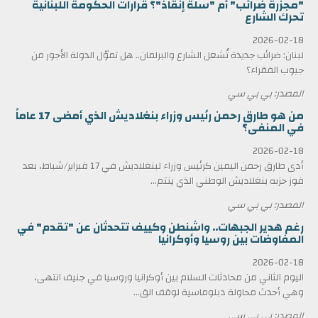
"مجزرة ضرائب" أم "سلّة إنقاذ"؟ قرارات الحكومة اللبنانية
تحرك الشارع
2026-02-18
لبنان: ضرائب جديدة تُشعل الشارع والبرلمان.. هل تموّل الدولة الأجور من
جيوب الفقراء؟
المصدر: بي بي سي
من هو طارق رحمن رئيس وزراء بنغلاديش الذي أمضى 17 عاماً
في المنفى؟
2026-02-18
أدى طارق رحمن اليمين كرئيس وزراء لبنغلاديش في 17 فبراير/شباط، بعد
فوز حزبه بنغلاديش الوطني الذي ينتم...
المصدر: بي بي سي
رغم هدير الجبهات.. واشنطن وكييف تتحدثان عن "تقدم" في
المفاوضات بين روسيا وأوكرانيا
2026-02-18
اليوم الثاني من محادثات السلام بين أوكرانيا وروسيا في جنيف انتهى،
وهي أحدث محاولة دبلوماسية لوقف الق...
المصدر: بي بي سي