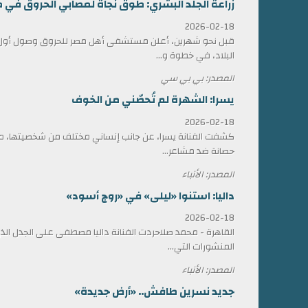
زراعة الجلد البشري: طوق نجاة لمصابي الحروق في 
2026-02-18
قبل نحو شهرين، أعلن مستشفى أهل مصر للحروق وصول أول ش
البلاد، في خطوة و...
المصدر: بي بي سي
يسرا: الشهرة لم تُحصّني من الخوف
2026-02-18
كشفت الفنانة يسرا، عن جانب إنساني مختلف من شخصيتها، مؤ
حصانة ضد مشاعر...
المصدر: الأنباء
داليا: استنوا «ليلى» في «روج أسود»
2026-02-18
القاهرة - محمد صلاحردت الفنانة داليا مصطفى على الجدل الذي 
المنشورات التي...
المصدر: الأنباء
جديد نسرين طافش.. «أرض جديدة»