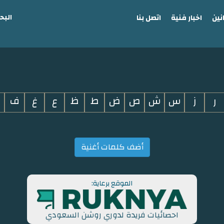
البح
نين
اخبار فنية
اتصل بنا
ر
ز
س
ش
ص
ض
ط
ظ
ع
غ
ف
أضف كلمات أغنية
الموقع برعاية:
احصائيات فريدة لدوري روشن السعودي