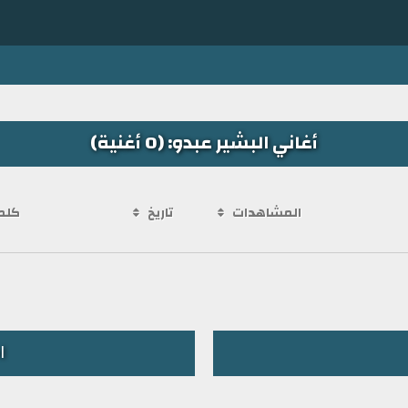
أغاني البشير عبدو: (0 أغنية)
المشاهدات
تاريخ
كلم
ا