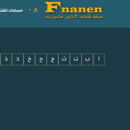
حسابات الفنا
i
ا
ب
ت
ث
ج
ح
خ
د
ذ