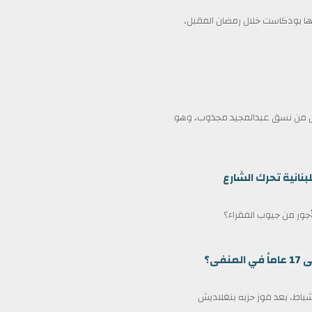
 بودكاست خلال رمضان المقبل،
ممثل من نسق عبدالمجيد مجذوب، وهو
بنانية تحرك الشارع
لأجور من جيوب الفقراء؟
ى؟
مين كرئيس وزراء لبنغلاديش في 17 فبراير/شباط، بعد فوز حزبه بنغلاديش