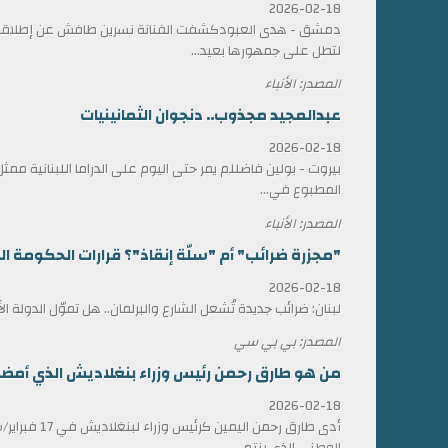
2026-02-18
دمشق - هدى العبودكشفت الفنانة نسرين طافش عن إطلاقها
لتطل على جمهورها بعيد...
المصدر: الأنباء
عبدالمجيد مجذوب.. دنجوان الثمانينيات
2026-02-18
بيروت - بولين فاضللم يمر حتى اليوم على الدراما اللبنانية 
المطبوع في...
المصدر: الأنباء
"مجزرة ضرائب" أم "سلّة إنقاذ"؟ قرارات الحكومة الل
2026-02-18
لبنان: ضرائب جديدة تُشعل الشارع والبرلمان.. هل تموّل الدولة ا
المصدر: بي بي سي
من هو طارق رحمن رئيس وزراء بنغلاديش الذي أمضى 17 عاماً في المنف
2026-02-18
أدى طارق رحمن الي
الوطني الذي ينتم...