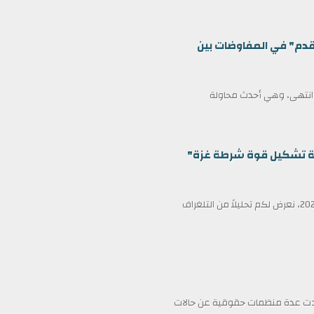
قدم" في المفاوضات بين
ف انتهى، وهي أحدث محاولة
ظمة تشكيل قوة شرطة غزة"
في عناوين الصحف ليوم الأربعاء الثامن عشر من فبراير/شباط 2026، نعرض لكم تحليلاً من التلغراف
فادت عدة منظمات حقوقية عن حالات