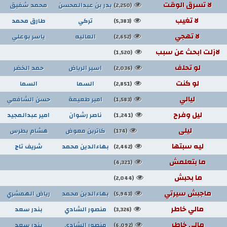
لا تسرق الوقت
بدر بن عبدالمحسن
محمد شفيق
(2,250)
لا تغيب
تركي
طارق محمد
(5,383)
لا تهجي
العاليه
ياسر بوعلي
(2,652)
لازلت ابحث عن سبب
(1,520)
لو تحلف
اسير الرياض
حمد الخضر
(2,036)
لو كنت
السما
السما
(2,851)
ليالي
امير طعيمة
حسن الشافعي
(1,583)
ليل وفرح
ناصر رشوان
امير عبدالمجيد
(1,241)
ليلى
كاترين معوض
هشام بطرس
(174)
ليه سبتها
بهاءالدين محمد
شريف تاج
(2,462)
ما بتعلمش
(4,321)
ما بحبش
(2,044)
ماجبش سيرتي
بهاءالدين محمد
رياض الهمشري
(5,943)
مالي خاطر
منصور الشادي
بندر سعد
(3,326)
مالي خاطر
منصور الشادي
بندر سعد
(6,092)