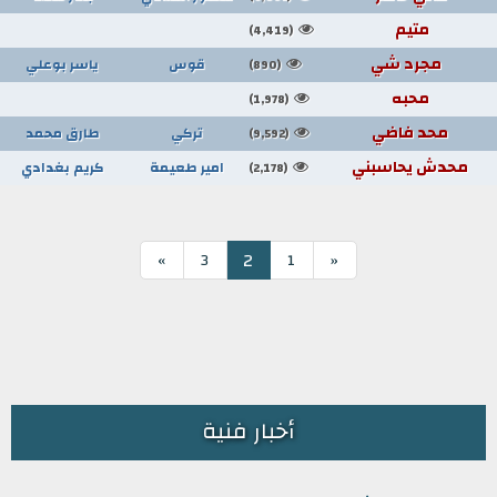
متيم
(4,419)
مجرد شي
قوس
ياسر بوعلي
(890)
محبه
(1,978)
محد فاضي
تركي
طارق محمد
(9,592)
محدش يحاسبني
امير طعيمة
كريم بغدادي
(2,178)
2
»
3
1
«
أخبار فنية