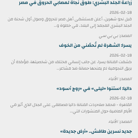
زراعة الجلد البشري: طوق نجاة لمصابي الحروق في مصر
2026-02-18
قبل نحو شهرين، أعلن مستشفى أهل مصر للحروق وصول أول شحنة من
الجلد البشري المجمد إلى البلاد، في خطوة و...
المصدر: بي بي سي
يسرا: الشهرة لم تُحصّني من الخوف
2026-02-18
كشفت الفنانة يسرا، عن جانب إنساني مختلف من شخصيتها، مؤكدة أن
بريق النجومية لم يمنحها حصانة ضد مشاعر...
المصدر: الأنباء
داليا: استنوا «ليلى» في «روج أسود»
2026-02-18
القاهرة - محمد صلاحردت الفنانة داليا مصطفى على الجدل الذي أثير في
الأيام الماضية حول المنشورات التي...
المصدر: الأنباء
جديد نسرين طافش.. «أرض جديدة»