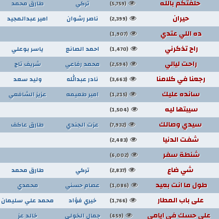
حلفتكم بالله
تركي
طارق محمد
(5,759)
حيران
ناصر رشوان
امير عبدالمجيد
(2,399)
ده اللي عتدي
(1,907)
راح تذكرني
احمد الصانع
ياسر بوعلي
(1,470)
راحت ليالي
محمد رفاعي
شريف تاج
(2,594)
رجعنا في كلامنا
نادر عبدالله
وليد سعد
(3,663)
سانده عليك
امير طعيمه
عزيز الشافعي
(1,215)
سيبتها ليه
(1,504)
سيدي وصالك
عزت الجندي
طارق عاكف
(7,932)
شفت الدنيا
(2,483)
شنطة سفر
(6,002)
شي ضاع
تركي
طارق محمد
(2,837)
طول ما انت بعيد
عصام حسني
محمدي
(1,086)
على باب المطار
خيري فؤاد
محمد علي سليمان
(1,766)
على حسك في ايامي
جمال الخولي
خالد عز
(459)