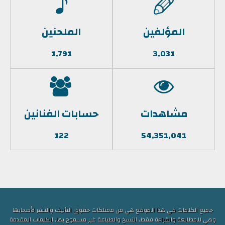
المؤلفين
الملحنين
1,791
3,031
مشاهدات
حسابات الفنانين
122
54,351,041
جميع الكلمات في هذا الموقع هي من ممتلكات حقوق التأليف والنشر لأصحابها
وهي للمطالعة والقراءة فقط, النسخ والطباعة غير مسموح بها, الكلمات المقدمة