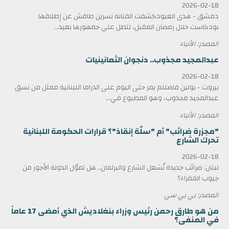
2026-02-18
دمشق - هدى العبودكشفت الفنانة نسرين طافش عن إطلاقها
بودكاست خلال رمضان المقبل، لتطل على جمهورها بعيد...
المصدر: الأنباء
عبدالمجيد مجذوب.. دنجوان الثمانينيات
2026-02-18
بيروت - بولين فاضللم يمر حتى اليوم على الدراما اللبنانية ممثل من نسق
عبدالمجيد مجذوب، وهو المطبوع في...
المصدر: الأنباء
"مجزرة ضرائب" أم "سلّة إنقاذ"؟ قرارات الحكومة اللبنانية
تحرك الشارع
2026-02-18
لبنان: ضرائب جديدة تُشعل الشارع والبرلمان.. هل تموّل الدولة الأجور من
جيوب الفقراء؟
المصدر: بي بي سي
من هو طارق رحمن رئيس وزراء بنغلاديش الذي أمضى 17 عاماً
في المنفى؟