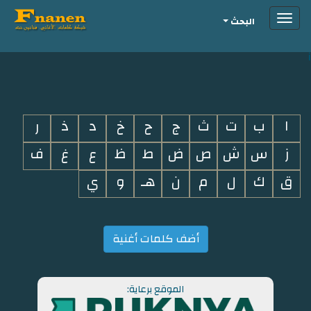
Toggle
البحث
navigation
i
ا
ب
ت
ث
ج
ح
خ
د
ذ
ر
ز
س
ش
ص
ض
ط
ظ
ع
غ
ف
ق
ك
ل
م
ن
هـ
و
ي
أضف كلمات أغنية
الموقع برعاية: