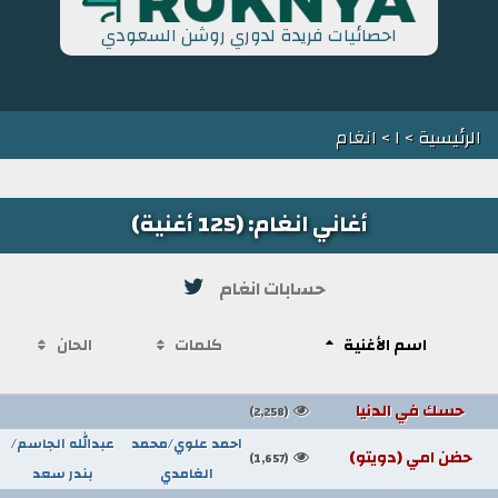
احصائيات فريدة لدوري روشن السعودي
الرئيسية
>
ا
> انغام
أغاني انغام: (125 أغنية)
حسابات انغام
اسم الأغنية
كلمات
الحان
حسك في الدنيا
(2,258)
احمد علوي/محمد
عبدالله الجاسم/
حضن امي (دويتو)
(1,657)
الغامدي
بندر سعد