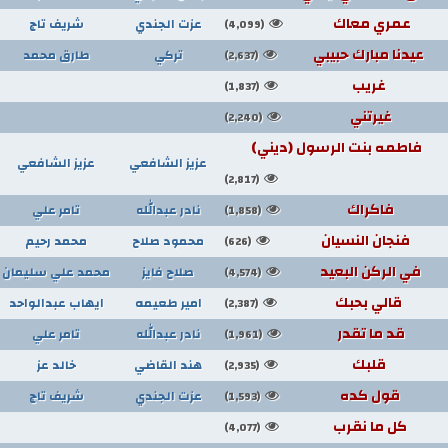
عمري معاك
عزت الجندي
شريف تاج
(4,099)
عيدنا مبارك حبيبي
تركي
طارق محمد
(2,637)
غريب
(1,837)
غيرتني
(2,240)
فاطمه بنت الرسول (ديني)
عزيز الشافعي
عزيز الشافعي
(2,817)
فاكراك
نادر عبدالله
تامر علي
(1,858)
فنجان النسيان
محمود صلاح
محمد رحيم
(626)
في الركن البعيد
صلاح فايز
محمد علي سليمان
(4,574)
قالي بحبك
امير طعيمه
ايهاب عبدالواحد
(2,387)
قد ما تقدر
نادر عبدالله
تامر علي
(1,961)
قلبك
هند القاضي
خالد عز
(2,935)
قول كده
عزت الجندي
شريف تاج
(1,593)
كل ما نقرب
(4,077)