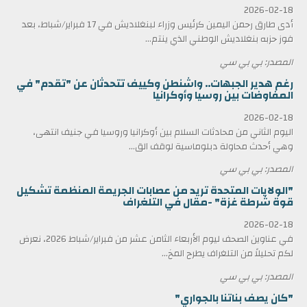
2026-02-18
أدى طارق رحمن اليمين كرئيس وزراء لبنغلاديش في 17 فبراير/شباط، بعد
فوز حزبه بنغلاديش الوطني الذي ينتم...
المصدر: بي بي سي
رغم هدير الجبهات.. واشنطن وكييف تتحدثان عن "تقدم" في
المفاوضات بين روسيا وأوكرانيا
2026-02-18
اليوم الثاني من محادثات السلام بين أوكرانيا وروسيا في جنيف انتهى،
وهي أحدث محاولة دبلوماسية لوقف الق...
المصدر: بي بي سي
"الولايات المتحدة تريد من عصابات الجريمة المنظمة تشكيل
قوة شرطة غزة" -مقال في التلغراف
2026-02-18
في عناوين الصحف ليوم الأربعاء الثامن عشر من فبراير/شباط 2026، نعرض
لكم تحليلاً من التلغراف يطرح المخ...
المصدر: بي بي سي
"كان يصف بناتنا بالجواري"