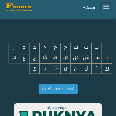
Toggle
البحث
navigation
i
ا
ب
ت
ث
ج
ح
خ
د
ذ
ر
ز
س
ش
ص
ض
ط
ظ
ع
غ
ف
ق
ك
ل
م
ن
هـ
و
ي
أضف كلمات أغنية
الموقع برعاية: