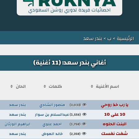
احصائيات فريدة لدوري روشن السعودي
الرئيسية
>
ب
> بندر سعد
أغاني بندر سعد: (11 أغنية)
اسم الأغنية
كلمات
الحان
يا رب خذ روحي
منصور الشادي
بندر سعد
(3,033)
10 على 10
عبدالسلام بن سوار
بندر سعد
(1,556)
البنت الحلوه
احمد علوي
ابراهيم الورثان
(1,758)
شفت نفسك
خالد العوض
بندر سعد
(2,358)