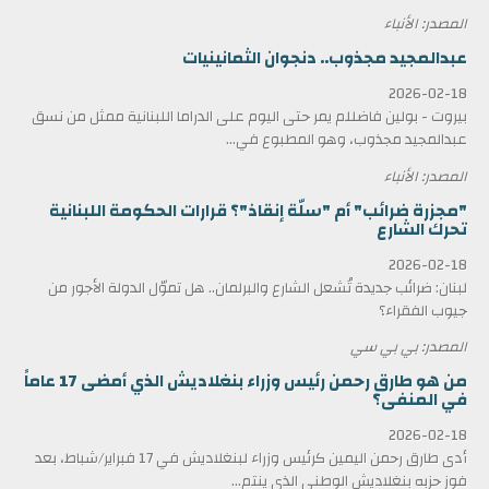
المصدر: الأنباء
عبدالمجيد مجذوب.. دنجوان الثمانينيات
2026-02-18
بيروت - بولين فاضللم يمر حتى اليوم على الدراما اللبنانية ممثل من نسق
عبدالمجيد مجذوب، وهو المطبوع في...
المصدر: الأنباء
"مجزرة ضرائب" أم "سلّة إنقاذ"؟ قرارات الحكومة اللبنانية
تحرك الشارع
2026-02-18
لبنان: ضرائب جديدة تُشعل الشارع والبرلمان.. هل تموّل الدولة الأجور من
جيوب الفقراء؟
المصدر: بي بي سي
من هو طارق رحمن رئيس وزراء بنغلاديش الذي أمضى 17 عاماً
في المنفى؟
2026-02-18
أدى طارق رحمن اليمين كرئيس وزراء لبنغلاديش في 17 فبراير/شباط، بعد
فوز حزبه بنغلاديش الوطني الذي ينتم...