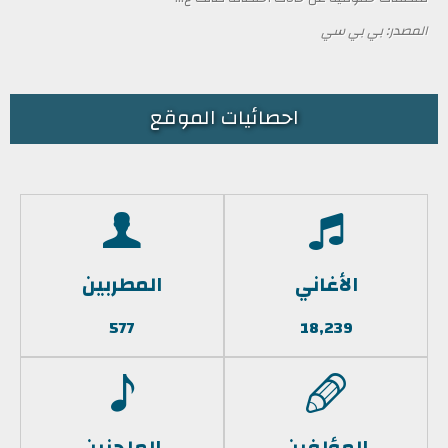
المصدر: بي بي سي
احصائيات الموقع
الأغاني
المطربين
577
18,239
المؤلفين
الملحنين