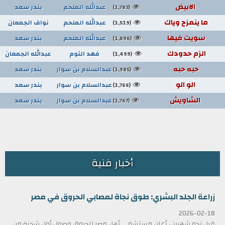
الابيض
عبدالله الملحم
بندر سعد
(1,783)
ما ينمزح وياك
عبدالله الملحم
نواف الجمعان
(1,519)
سويت فيها
عبدالله الملحم
بندر سعد
(1,896)
الزم حدودك
فهد التوم
عبدالله الجمعان
(1,499)
حبه حبه
عبدالسلام بن سوار
بندر سعد
(1,985)
الو الو
عبدالسلام بن سوار
بندر سعد
(1,766)
الشاويش
عبدالسلام بن سوار
بندر سعد
(1,767)
أخبار فنية
زراعة الجلد البشري: طوق نجاة لمصابي الحروق في مصر
2026-02-18
قبل نحو شهرين، أعلن مستشفى أهل مصر للحروق وصول أول شحنة من