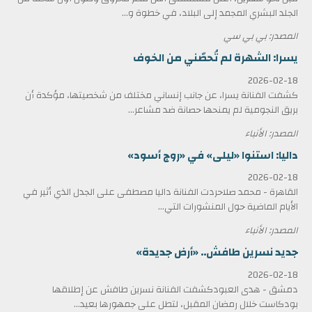
الجلد البشري المجمد إلى البلاد، في خطوة و...
المصدر: بي بي سي
يسرا: الشهرة لم تُحصّني من الخوف
2026-02-18
كشفت الفنانة يسرا، عن جانب إنساني مختلف من شخصيتها، مؤكدة أن
بريق النجومية لم يمنحها حصانة ضد مشاعر...
المصدر: الأنباء
داليا: استنوا «ليلى» في «روج أسود»
2026-02-18
القاهرة - محمد صلاحردت الفنانة داليا مصطفى على الجدل الذي أثير في
الأيام الماضية حول المنشورات التي...
المصدر: الأنباء
جديد نسرين طافش.. «أرض جديدة»
2026-02-18
دمشق - هدى العبودكشفت الفنانة نسرين طافش عن إطلاقها
بودكاست خلال رمضان المقبل، لتطل على جمهورها بعيد...