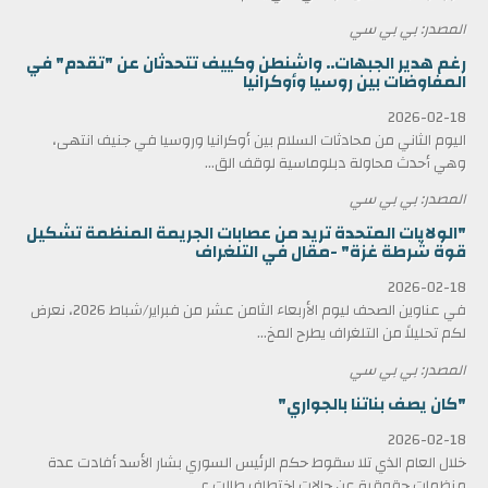
المصدر: بي بي سي
رغم هدير الجبهات.. واشنطن وكييف تتحدثان عن "تقدم" في
المفاوضات بين روسيا وأوكرانيا
2026-02-18
اليوم الثاني من محادثات السلام بين أوكرانيا وروسيا في جنيف انتهى،
وهي أحدث محاولة دبلوماسية لوقف الق...
المصدر: بي بي سي
"الولايات المتحدة تريد من عصابات الجريمة المنظمة تشكيل
قوة شرطة غزة" -مقال في التلغراف
2026-02-18
في عناوين الصحف ليوم الأربعاء الثامن عشر من فبراير/شباط 2026، نعرض
لكم تحليلاً من التلغراف يطرح المخ...
المصدر: بي بي سي
"كان يصف بناتنا بالجواري"
2026-02-18
خلال العام الذي تلا سقوط حكم الرئيس السوري بشار الأسد أفادت عدة
منظمات حقوقية عن حالات اختطاف طالت ع...