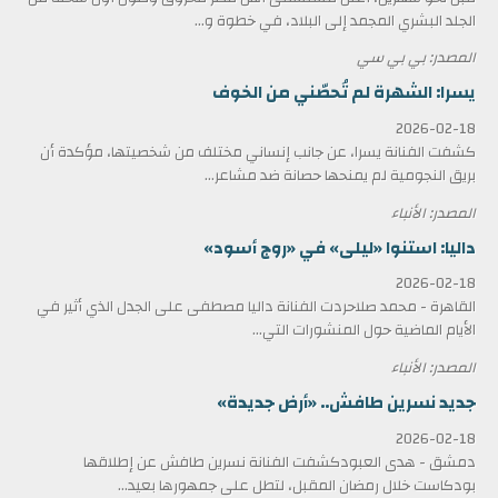
الجلد البشري المجمد إلى البلاد، في خطوة و...
المصدر: بي بي سي
يسرا: الشهرة لم تُحصّني من الخوف
2026-02-18
كشفت الفنانة يسرا، عن جانب إنساني مختلف من شخصيتها، مؤكدة أن
بريق النجومية لم يمنحها حصانة ضد مشاعر...
المصدر: الأنباء
داليا: استنوا «ليلى» في «روج أسود»
2026-02-18
القاهرة - محمد صلاحردت الفنانة داليا مصطفى على الجدل الذي أثير في
الأيام الماضية حول المنشورات التي...
المصدر: الأنباء
جديد نسرين طافش.. «أرض جديدة»
2026-02-18
دمشق - هدى العبودكشفت الفنانة نسرين طافش عن إطلاقها
بودكاست خلال رمضان المقبل، لتطل على جمهورها بعيد...