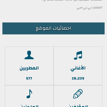
المصدر: بي بي سي
احصائيات الموقع
الأغاني
المطربين
577
18,239
المؤلفين
الملحنين