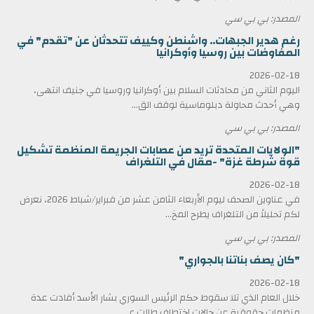
المصدر: بي بي سي
رغم هدير الجبهات.. واشنطن وكييف تتحدثان عن "تقدم" في
المفاوضات بين روسيا وأوكرانيا
2026-02-18
اليوم الثاني من محادثات السلام بين أوكرانيا وروسيا في جنيف انتهى،
وهي أحدث محاولة دبلوماسية لوقف الق...
المصدر: بي بي سي
"الولايات المتحدة تريد من عصابات الجريمة المنظمة تشكيل
قوة شرطة غزة" -مقال في التلغراف
2026-02-18
في عناوين الصحف ليوم الأربعاء الثامن عشر من فبراير/شباط 2026، نعرض
لكم تحليلاً من التلغراف يطرح المخ...
المصدر: بي بي سي
"كان يصف بناتنا بالجواري"
2026-02-18
خلال العام الذي تلا سقوط حكم الرئيس السوري بشار الأسد أفادت عدة
منظمات حقوقية عن حالات اختطاف طالت ع...