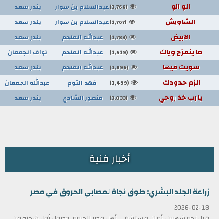
الو الو
عبدالسلام بن سوار
بندر سعد
(1,766)
الشاويش
عبدالسلام بن سوار
بندر سعد
(1,767)
الابيض
عبدالله الملحم
بندر سعد
(1,783)
ما ينمزح وياك
عبدالله الملحم
نواف الجمعان
(1,519)
سويت فيها
عبدالله الملحم
بندر سعد
(1,896)
الزم حدودك
فهد التوم
عبدالله الجمعان
(1,499)
يا رب خذ روحي
منصور الشادي
بندر سعد
(3,033)
أخبار فنية
زراعة الجلد البشري: طوق نجاة لمصابي الحروق في مصر
2026-02-18
قبل نحو شهرين، أعلن مستشفى أهل مصر للحروق وصول أول شحنة من