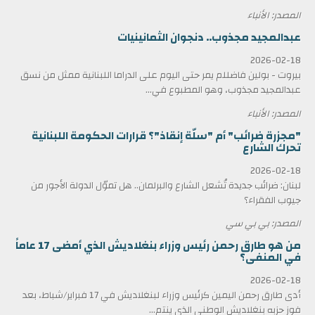
المصدر: الأنباء
عبدالمجيد مجذوب.. دنجوان الثمانينيات
2026-02-18
بيروت - بولين فاضللم يمر حتى اليوم على الدراما اللبنانية ممثل من نسق
عبدالمجيد مجذوب، وهو المطبوع في...
المصدر: الأنباء
"مجزرة ضرائب" أم "سلّة إنقاذ"؟ قرارات الحكومة اللبنانية
تحرك الشارع
2026-02-18
لبنان: ضرائب جديدة تُشعل الشارع والبرلمان.. هل تموّل الدولة الأجور من
جيوب الفقراء؟
المصدر: بي بي سي
من هو طارق رحمن رئيس وزراء بنغلاديش الذي أمضى 17 عاماً
في المنفى؟
2026-02-18
أدى طارق رحمن اليمين كرئيس وزراء لبنغلاديش في 17 فبراير/شباط، بعد
فوز حزبه بنغلاديش الوطني الذي ينتم...