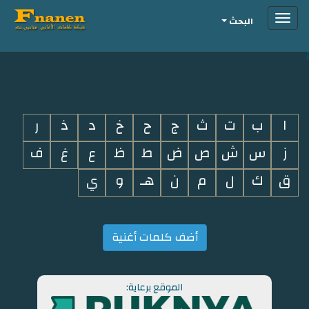
Toggle
البحث
navigation
i
ا
ب
ت
ث
ج
ح
خ
د
ذ
ر
ز
س
ش
ص
ض
ط
ظ
ع
غ
ف
ق
ك
ل
م
ن
هـ
و
ي
أضف كلمات أغنية
الموقع برعاية: