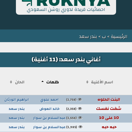
احصائيات فريدة لدوري روشن السعودي
الرئيسية
>
ب
> بندر سعد
أغاني بندر سعد: (11 أغنية)
اسم الأغنية
كلمات
الحان
البنت الحلوه
احمد علوي
ابراهيم الورثان
(1,758)
شفت نفسك
خالد العوض
بندر سعد
(2,358)
10 على 10
عبدالسلام بن سوار
بندر سعد
(1,556)
حبه حبه
عبدالسلام بن سوار
بندر سعد
(1,985)