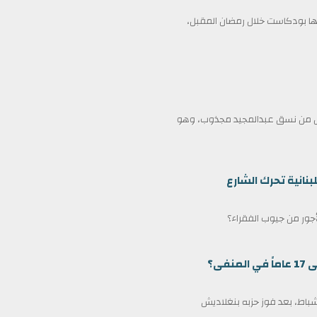
 بودكاست خلال رمضان المقبل،
ممثل من نسق عبدالمجيد مجذوب، وهو
بنانية تحرك الشارع
لأجور من جيوب الفقراء؟
ى؟
مين كرئيس وزراء لبنغلاديش في 17 فبراير/شباط، بعد فوز حزبه بنغلاديش