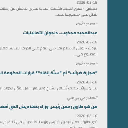
2026-02-18
دمشق - هدى العبودكشفت الفنانة نسرين طافش عن إطلاقها
لتطل على جمهورها بعيد...
المصدر: الأنباء
عبدالمجيد مجذوب.. دنجوان الثمانينيات
2026-02-18
بيروت - بولين فاضللم يمر حتى اليوم على الدراما اللبنانية 
المطبوع في...
المصدر: الأنباء
"مجزرة ضرائب" أم "سلّة إنقاذ"؟ قرارات الحكومة الل
2026-02-18
لبنان: ضرائب جديدة تُشعل الشارع والبرلمان.. هل تموّل الدولة ا
المصدر: بي بي سي
من هو طارق رحمن رئيس وزراء بنغلاديش الذي أمضى 17 عاماً في المنف
2026-02-18
أدى طارق رحمن الي
الوطني الذي ينتم...