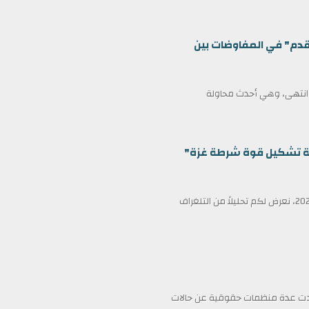
قدم" في المفاوضات بين
ف انتهى، وهي أحدث محاولة
ظمة تشكيل قوة شرطة غزة"
في عناوين الصحف ليوم الأربعاء الثامن عشر من فبراير/شباط 2026، نعرض لكم تحليلاً من التلغراف
فادت عدة منظمات حقوقية عن حالات