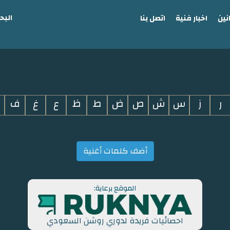
البح
نين
اخبار فنية
اتصل بنا
ر
ز
س
ش
ص
ض
ط
ظ
ع
غ
ف
أضف كلمات أغنية
الموقع برعاية:
احصائيات فريدة لدوري روشن السعودي