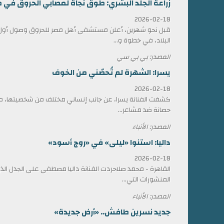
زراعة الجلد البشري: طوق نجاة لمصابي الحروق في 
2026-02-18
قبل نحو شهرين، أعلن مستشفى أهل مصر للحروق وصول أول ش
البلاد، في خطوة و...
المصدر: بي بي سي
يسرا: الشهرة لم تُحصّني من الخوف
2026-02-18
كشفت الفنانة يسرا، عن جانب إنساني مختلف من شخصيتها، مؤ
حصانة ضد مشاعر...
المصدر: الأنباء
داليا: استنوا «ليلى» في «روج أسود»
2026-02-18
القاهرة - محمد صلاحردت الفنانة داليا مصطفى على الجدل الذي 
المنشورات التي...
المصدر: الأنباء
جديد نسرين طافش.. «أرض جديدة»