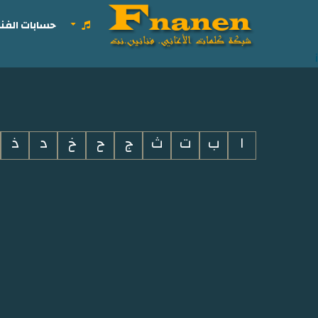
حسابات الفنا
i
ا
ب
ت
ث
ج
ح
خ
د
ذ