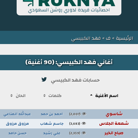
احصائيات فريدة لدوري روشن السعودي
الرئيسية
>
ف
> فهد الكبيسي
أغاني فهد الكبيسي: (90 أغنية)
حسابات فهد الكبيسي
اسم الأغنية
كلمات
الحان
شاسوي
احمد بن حمد
عبدالله المناعي
(2,007)
شمعة الجلاس
جاسم شهاب
مرزوق مرزوق
(3,683)
صباح الخير
علي رشيد
حسن حامد
(2,319)