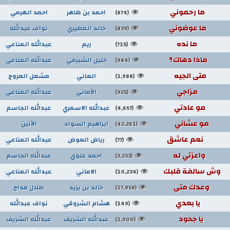
ما رحموني
احمد بن ظاهر
احمد الهرمي
(874)
ما عوضوني
خالد المطيري
نواف عبدالله
(839)
ما نده
ريم
عبدالله المناعي
(715)
ماذا دهاك؟
خليل الشبرمي
عبدالله المناعي
(984)
متى الجيه
العاني
مشعل العروج
(1,988)
مزاجي
الأماني
عبدالله المناعي
(925)
مو عادتي
عبدالله الاسمري
عبدالله الجاسم
(4,657)
مو عشاني
ابراهيم السواد
الأنين
(42,261)
نعم عاشق
رياض العوض
عبدالله المناعي
(77)
واعزتي له
احمد علوي
عبدالله الجاسم
(3,233)
وش سالفة قلبك
الاماني
عبدالله المناعي
(10,234)
وعدك متى
خالد بن يزيد
طلال مداح
(17,958)
يا بعدي
هشام الشروقي
نواف عبدالله
(149)
يا جحود
عبدالله الشريف
عبدالله الشريف
(1,900)