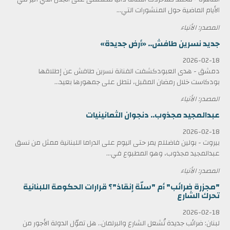
الأيام الماضية حول المنشورات التي...
المصدر: الأنباء
جديد نسرين طافش.. «أرض جديدة»
2026-02-18
دمشق - هدى العبودكشفت الفنانة نسرين طافش عن إطلاقها
بودكاست خلال رمضان المقبل، لتطل على جمهورها بعيد...
المصدر: الأنباء
عبدالمجيد مجذوب.. دنجوان الثمانينيات
2026-02-18
بيروت - بولين فاضللم يمر حتى اليوم على الدراما اللبنانية ممثل من نسق
عبدالمجيد مجذوب، وهو المطبوع في...
المصدر: الأنباء
"مجزرة ضرائب" أم "سلّة إنقاذ"؟ قرارات الحكومة اللبنانية
تحرك الشارع
2026-02-18
لبنان: ضرائب جديدة تُشعل الشارع والبرلمان.. هل تموّل الدولة الأجور من