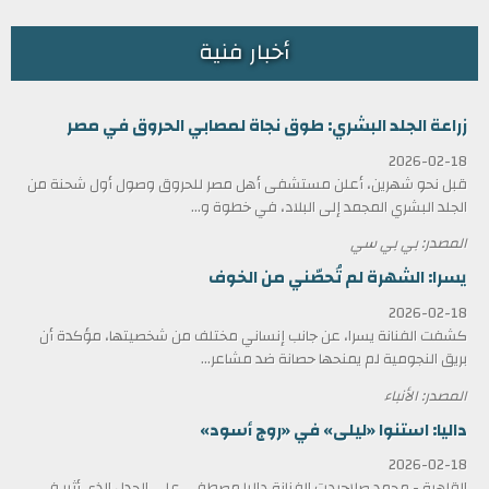
أخبار فنية
زراعة الجلد البشري: طوق نجاة لمصابي الحروق في مصر
2026-02-18
قبل نحو شهرين، أعلن مستشفى أهل مصر للحروق وصول أول شحنة من
الجلد البشري المجمد إلى البلاد، في خطوة و...
المصدر: بي بي سي
يسرا: الشهرة لم تُحصّني من الخوف
2026-02-18
كشفت الفنانة يسرا، عن جانب إنساني مختلف من شخصيتها، مؤكدة أن
بريق النجومية لم يمنحها حصانة ضد مشاعر...
المصدر: الأنباء
داليا: استنوا «ليلى» في «روج أسود»
2026-02-18
القاهرة - محمد صلاحردت الفنانة داليا مصطفى على الجدل الذي أثير في