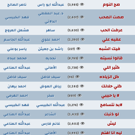
صح النوم
عبدالله ابو راس
ناصر الصالح
(3,985)
د.عبد المغطي
صمت المحب
فهد الكبيسي
(2,497)
الدلاتي
عرفت الحب
ساهر
مشعل العروج
(5,630)
عفيه علي
احمد علوي
عبدالله الجاسم
(1,390)
فيك الشبه
راشد بن جعيثن
ياسر بوعلي
(227)
قالوا نسيته
نجديه
محمد عبده
(8,765)
كثير اللي
الأماني
عبدالله المناعي
(1,738)
كل الزياده
سيف فاضل
سيف فاضل
(96)
كلي حلالك
رياض العوض
احمد برهان
(2,182)
لا يا حبيبي
صخر
احمد الهرمي
(889)
لابد نتسامح
عبدالله الكبيسي
فهد الكبيسي
(3,276)
لو ذنبك
الشاعر
عبدالله المناعي
(1,433)
ليش
غانم فارس
عبدالله المناعي
(2,402)
ليه انا اهتم
الأماني
عبدالله المناعي
(3,991)