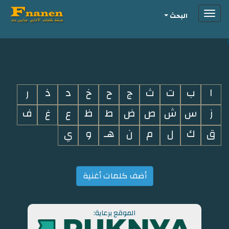
Toggle
البحث
navigation
i
ا
ب
ت
ث
ج
ح
خ
د
ذ
ر
ز
س
ش
ص
ض
ط
ظ
ع
غ
ف
ق
ك
ل
م
ن
هـ
و
ي
أضف كلمات أغنية
الموقع برعاية: