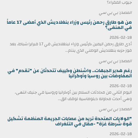
جيوب الفقراء؟
المصدر: بي بي سي
من هو طارق رحمن رئيس وزراء بنغلاديش الذي أمضى 17 عاماً
في المنفى؟
2026-02-18
أدى طارق رحمن اليمين كرئيس وزراء لبنغلاديش في 17 فبراير/شباط، بعد
فوز حزبه بنغلاديش الوطني الذي ينتم...
المصدر: بي بي سي
رغم هدير الجبهات.. واشنطن وكييف تتحدثان عن "تقدم" في
المفاوضات بين روسيا وأوكرانيا
2026-02-18
اليوم الثاني من محادثات السلام بين أوكرانيا وروسيا في جنيف انتهى،
وهي أحدث محاولة دبلوماسية لوقف الق...
المصدر: بي بي سي
"الولايات المتحدة تريد من عصابات الجريمة المنظمة تشكيل
قوة شرطة غزة" -مقال في التلغراف
2026-02-18