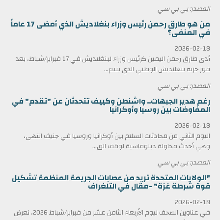
المصدر: بي بي سي
من هو طارق رحمن رئيس وزراء بنغلاديش الذي أمضى 17 عاماً
في المنفى؟
2026-02-18
أدى طارق رحمن اليمين كرئيس وزراء لبنغلاديش في 17 فبراير/شباط، بعد
فوز حزبه بنغلاديش الوطني الذي ينتم...
المصدر: بي بي سي
رغم هدير الجبهات.. واشنطن وكييف تتحدثان عن "تقدم" في
المفاوضات بين روسيا وأوكرانيا
2026-02-18
اليوم الثاني من محادثات السلام بين أوكرانيا وروسيا في جنيف انتهى،
وهي أحدث محاولة دبلوماسية لوقف الق...
المصدر: بي بي سي
"الولايات المتحدة تريد من عصابات الجريمة المنظمة تشكيل
قوة شرطة غزة" -مقال في التلغراف
2026-02-18
في عناوين الصحف ليوم الأربعاء الثامن عشر من فبراير/شباط 2026، نعرض