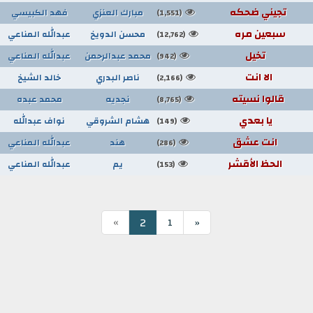
تجيني ضحكه
مبارك العنزي
فهد الكبيسي
(1,551)
سبعين مره
محسن الدويخ
عبدالله المناعي
(12,762)
تخيل
محمد عبدالرحمن
عبدالله المناعي
(942)
الا انت
ناصر البدري
خالد الشيخ
(2,166)
قالوا نسيته
نجديه
محمد عبده
(8,765)
يا بعدي
هشام الشروقي
نواف عبدالله
(149)
انت عشق
هند
عبدالله المناعي
(286)
الحظ الأقشر
يم
عبدالله المناعي
(153)
»
2
1
«