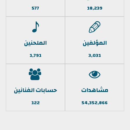
577
18,239
المؤلفين
الملحنين
1,791
3,031
مشاهدات
حسابات الفنانين
122
54,352,866