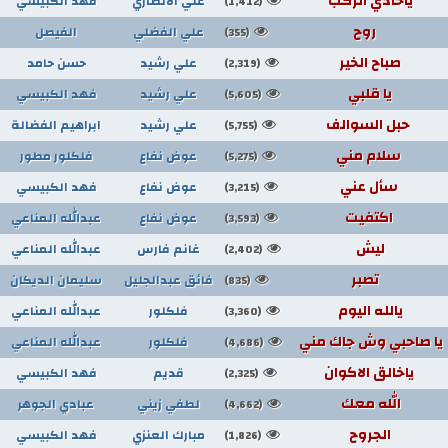
ياحادي الركب
علي الانصاري
فهد الكبيسي
(1,412)
روح
علي الفضلي
الفيصل
(355)
صباح الخير
علي رشيد
حسن حامد
(2,319)
يا قلبي
علي رشيد
فهد الكبيسي
(5,605)
حبل السوالف
علي رشيد
ابراهيم الفضالة
(5,755)
سلام مني
عوض نفاع
فلكلور مطور
(5,275)
سأل عني
عوض نفاع
فهد الكبيسي
(3,215)
اكتفيت
عوض نفاع
عبدالله المناعي
(3,593)
ليش
غانم فارس
عبدالله المناعي
(2,402)
تصبر
فائق عبدالجليل
سليمان الديكان
(835)
يالله اليوم
فلكلور
عبدالله المناعي
(3,360)
يا صاحبي وش جاك مني
فلكلور
عبدالله المناعي
(4,686)
ياخالق الاكوان
قديم
فهد الكبيسي
(2,325)
الله معك
لطفي زيني
عبادي الجوهر
(4,662)
الجروح
مبارك العنزي
فهد الكبيسي
(1,826)