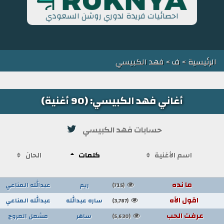
احصائيات فريدة لدوري روشن السعودي
الرئيسية
>
ف
> فهد الكبيسي
أغاني فهد الكبيسي: (90 أغنية)
حسابات فهد الكبيسي
اسم الأغنية
كلمات
الحان
ما نده
ريم
عبدالله المناعي
(715)
اقول الآه
ساره عبدالله
عبدالله المناعي
(3,787)
عرفت الحب
ساهر
مشعل العروج
(5,630)