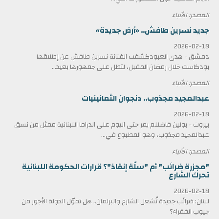
المصدر: الأنباء
جديد نسرين طافش.. «أرض جديدة»
2026-02-18
دمشق - هدى العبودكشفت الفنانة نسرين طافش عن إطلاقها
بودكاست خلال رمضان المقبل، لتطل على جمهورها بعيد...
المصدر: الأنباء
عبدالمجيد مجذوب.. دنجوان الثمانينيات
2026-02-18
بيروت - بولين فاضللم يمر حتى اليوم على الدراما اللبنانية ممثل من نسق
عبدالمجيد مجذوب، وهو المطبوع في...
المصدر: الأنباء
"مجزرة ضرائب" أم "سلّة إنقاذ"؟ قرارات الحكومة اللبنانية
تحرك الشارع
2026-02-18
لبنان: ضرائب جديدة تُشعل الشارع والبرلمان.. هل تموّل الدولة الأجور من
جيوب الفقراء؟