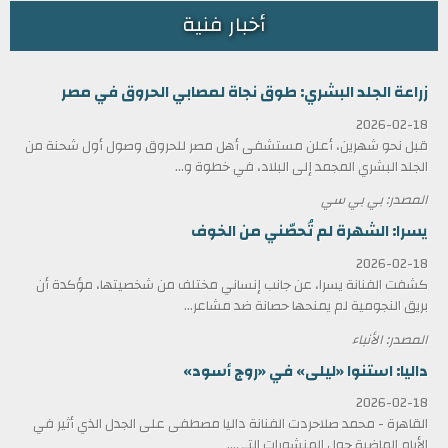
أخبار فنية
زراعة الجلد البشري: طوق نجاة لمصابي الحروق في مصر
2026-02-18
قبل نحو شهرين، أعلن مستشفى أهل مصر للحروق وصول أول شحنة من
الجلد البشري المجمد إلى البلاد، في خطوة و...
المصدر: بي بي سي
يسرا: الشهرة لم تُحصّني من الخوف
2026-02-18
كشفت الفنانة يسرا، عن جانب إنساني مختلف من شخصيتها، مؤكدة أن
بريق النجومية لم يمنحها حصانة ضد مشاعر...
المصدر: الأنباء
داليا: استنوا «ليلى» في «روج أسود»
2026-02-18
القاهرة - محمد صلاحردت الفنانة داليا مصطفى على الجدل الذي أثير في
الأيام الماضية حول المنشورات التي...