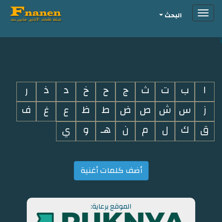
Toggle
البحث
navigation
i
ا
ب
ت
ث
ج
ح
خ
د
ذ
ر
ز
س
ش
ص
ض
ط
ظ
ع
غ
ف
ق
ك
ل
م
ن
هـ
و
ي
أضف كلمات أغنية
الموقع برعاية: