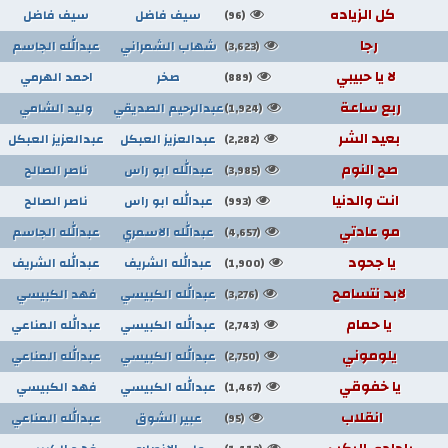
كل الزياده
سيف فاضل
سيف فاضل
(96)
رجا
شهاب الشمراني
عبدالله الجاسم
(3,623)
لا يا حبيبي
صخر
احمد الهرمي
(889)
ربع ساعة
عبدالرحيم الصديقي
وليد الشامي
(1,924)
بعيد الشر
عبدالعزيز العبكل
عبدالعزيز العبكل
(2,282)
صح النوم
عبدالله ابو راس
ناصر الصالح
(3,985)
انت والدنيا
عبدالله ابو راس
ناصر الصالح
(993)
مو عادتي
عبدالله الاسمري
عبدالله الجاسم
(4,657)
يا جحود
عبدالله الشريف
عبدالله الشريف
(1,900)
لابد نتسامح
عبدالله الكبيسي
فهد الكبيسي
(3,276)
يا حمام
عبدالله الكبيسي
عبدالله المناعي
(2,743)
يلوموني
عبدالله الكبيسي
عبدالله المناعي
(2,750)
يا خفوقي
عبدالله الكبيسي
فهد الكبيسي
(1,467)
انقلاب
عبير الشوق
عبدالله المناعي
(95)