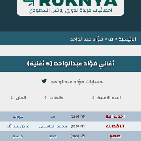
احصائيات فريدة لدوري روشن السعودي
الرئيسية
>
ف
> فؤاد عبدالواحد
أغاني فؤاد عبدالواحد: (6 أغنية)
حسابات فؤاد عبدالواحد
اسم الأغنية
كلمات
الحان
اخذت الثار
ود
عزوف
(289)
انا فدالك
محمد القاسمي
عادل عبدالله
(313)
صحيح
ديم
جاسم
(345)