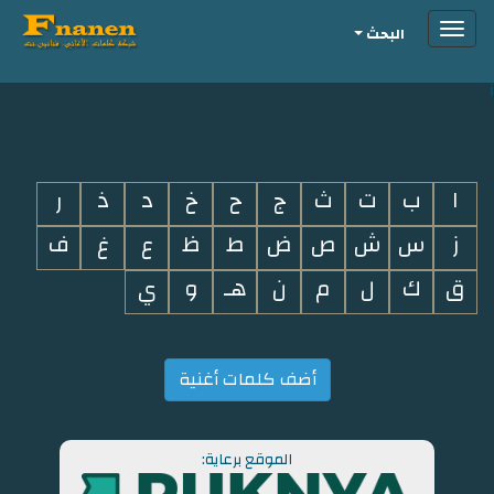
Toggle
البحث
navigation
i
ا
ب
ت
ث
ج
ح
خ
د
ذ
ر
ز
س
ش
ص
ض
ط
ظ
ع
غ
ف
ق
ك
ل
م
ن
هـ
و
ي
أضف كلمات أغنية
الموقع برعاية: