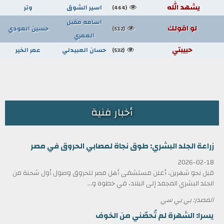
يشهد الله
اسير الشوق
وتر
(464)
اسامه مقبل
لو اقولك
حسين العودي
(512)
العمري
حبيبتي
حسان العبيدلي
عمر الخير
(532)
أخبار فنية
زراعة الجلد البشري: طوق نجاة لمصابي الحروق في مصر
2026-02-18
قبل نحو شهرين، أعلن مستشفى أهل مصر للحروق وصول أول شحنة من
الجلد البشري المجمد إلى البلاد، في خطوة و...
المصدر: بي بي سي
يسرا: الشهرة لم تُحصّني من الخوف