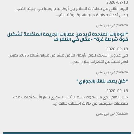
2026-02-18
اليوم الثاني من محادثات السلام بين أوكرانيا وروسيا في جنيف انتهى،
وهي أحدث محاولة دبلوماسية لوقف الق...
المصدر: بي بي سي
"الولايات المتحدة تريد من عصابات الجريمة المنظمة تشكيل
قوة شرطة غزة" -مقال في التلغراف
2026-02-18
في عناوين الصحف ليوم الأربعاء الثامن عشر من فبراير/شباط 2026، نعرض
لكم تحليلاً من التلغراف يطرح المخ...
المصدر: بي بي سي
"كان يصف بناتنا بالجواري"
2026-02-18
خلال العام الذي تلا سقوط حكم الرئيس السوري بشار الأسد أفادت عدة
منظمات حقوقية عن حالات اختطاف طالت ع...
المصدر: بي بي سي