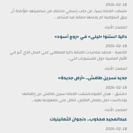
2026-02-18
كشفت الفنانة يسرا، عن جانب إنساني مختلف من شخصيتها، مؤكدة أن
بريق النجومية لم يمنحها حصانة ضد مشاعر...
المصدر: الأنباء
داليا: استنوا «ليلى» في «روج أسود»
2026-02-18
القاهرة - محمد صلاحردت الفنانة داليا مصطفى على الجدل الذي أثير في
الأيام الماضية حول المنشورات التي...
المصدر: الأنباء
جديد نسرين طافش.. «أرض جديدة»
2026-02-18
دمشق - هدى العبودكشفت الفنانة نسرين طافش عن إطلاقها
بودكاست خلال رمضان المقبل، لتطل على جمهورها بعيد...
المصدر: الأنباء
عبدالمجيد مجذوب.. دنجوان الثمانينيات
2026-02-18