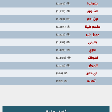
يقولوا
(1,581)
الشوق
(1,479)
ابن ادم
(1,287)
منهو فينا
(1,284)
حصل خير
(1,211)
باليني
(1,152)
ادري
(1,126)
اهواك
(1,100)
الخوان
(1,053)
اي خاين
(956)
تجربه
(952)