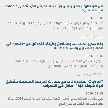
من هو طارق رحمن رئيس وزراء بنغلاديش الذي أمضى 17 عاماً
في المنفى؟
2026-02-18
أدى طارق رحمن اليمين كرئيس وزراء لبنغلاديش في 17 فبراير/شباط، بعد
فوز حزبه بنغلاديش الوطني الذي ينتم...
المصدر: بي بي سي
رغم هدير الجبهات.. واشنطن وكييف تتحدثان عن "تقدم" في
المفاوضات بين روسيا وأوكرانيا
2026-02-18
اليوم الثاني من محادثات السلام بين أوكرانيا وروسيا في جنيف انتهى،
وهي أحدث محاولة دبلوماسية لوقف الق...
المصدر: بي بي سي
"الولايات المتحدة تريد من عصابات الجريمة المنظمة تشكيل
قوة شرطة غزة" -مقال في التلغراف
2026-02-18
في عناوين الصحف ليوم الأربعاء الثامن عشر من فبراير/شباط 2026، نعرض
لكم تحليلاً من التلغراف يطرح المخ...