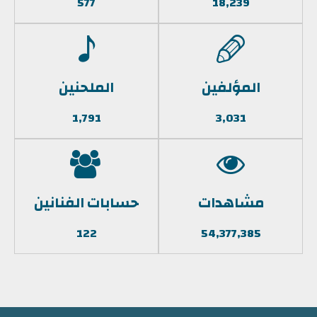
577
18,239
المؤلفين
الملحنين
1,791
3,031
مشاهدات
حسابات الفنانين
122
54,377,385