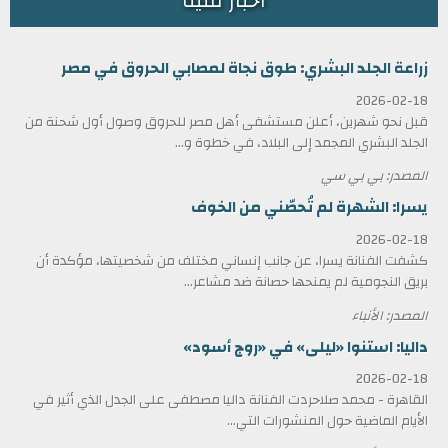
أخبار فنية
زراعة الجلد البشري: طوق نجاة لمصابي الحروق في مصر
2026-02-18
قبل نحو شهرين، أعلن مستشفى أهل مصر للحروق وصول أول شحنة من
الجلد البشري المجمد إلى البلاد، في خطوة و...
المصدر: بي بي سي
يسرا: الشهرة لم تُحصّني من الخوف
2026-02-18
كشفت الفنانة يسرا، عن جانب إنساني مختلف من شخصيتها، مؤكدة أن
بريق النجومية لم يمنحها حصانة ضد مشاعر...
المصدر: الأنباء
داليا: استنوا «ليلى» في «روج أسود»
2026-02-18
القاهرة - محمد صلاحردت الفنانة داليا مصطفى على الجدل الذي أثير في
الأيام الماضية حول المنشورات التي...