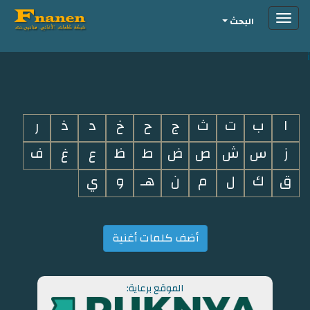
Toggle
البحث
navigation
i
ا
ب
ت
ث
ج
ح
خ
د
ذ
ر
ز
س
ش
ص
ض
ط
ظ
ع
غ
ف
ق
ك
ل
م
ن
هـ
و
ي
أضف كلمات أغنية
الموقع برعاية: