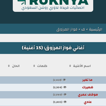
احصائيات فريدة لدوري روشن السعودي
الرئيسية
>
ف
> فواز المرزوق
أغاني فواز المرزوق: (15 أغنية)
اسم الأغنية
كلمات
الحان
ما تغير
(2,422)
ضميرك
(2,304)
موقف عمري
(2,060)
عادي
(1,801)