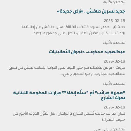
المصدر: الأنباء
جديد نسرين طافش.. «أرض جديدة»
2026-02-18
دمشق - هدى العبودكشفت الفنانة نسرين طافش عن إطلاقها
بودكاست خلال رمضان المقبل، لتطل على جمهورها بعيد...
المصدر: الأنباء
عبدالمجيد مجذوب.. دنجوان الثمانينيات
2026-02-18
بيروت - بولين فاضللم يمر حتى اليوم على الدراما اللبنانية ممثل من نسق
عبدالمجيد مجذوب، وهو المطبوع في...
المصدر: الأنباء
"مجزرة ضرائب" أم "سلّة إنقاذ"؟ قرارات الحكومة اللبنانية
تحرك الشارع
2026-02-18
لبنان: ضرائب جديدة تُشعل الشارع والبرلمان.. هل تموّل الدولة الأجور من
جيوب الفقراء؟
المصدر: بي بي سي