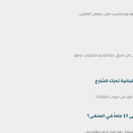
 بودكاست خلال رمضان المقبل،
ممثل من نسق عبدالمجيد مجذوب، وهو
بنانية تحرك الشارع
لأجور من جيوب الفقراء؟
ى؟
مين كرئيس وزراء لبنغلاديش في 17 فبراير/شباط، بعد فوز حزبه بنغلاديش