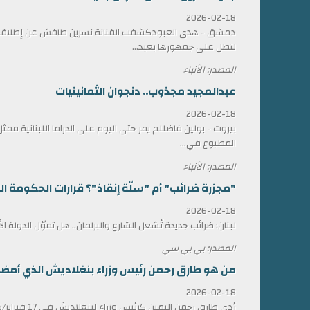
2026-02-18
دمشق - هدى العبودكشفت الفنانة نسرين طافش عن إطلاقها
لتطل على جمهورها بعيد...
المصدر: الأنباء
عبدالمجيد مجذوب.. دنجوان الثمانينيات
2026-02-18
بيروت - بولين فاضللم يمر حتى اليوم على الدراما اللبنانية 
المطبوع في...
المصدر: الأنباء
"مجزرة ضرائب" أم "سلّة إنقاذ"؟ قرارات الحكومة الل
2026-02-18
لبنان: ضرائب جديدة تُشعل الشارع والبرلمان.. هل تموّل الدولة ا
المصدر: بي بي سي
من هو طارق رحمن رئيس وزراء بنغلاديش الذي أمضى 17 عاماً في المنف
2026-02-18
أدى طارق رحمن الي