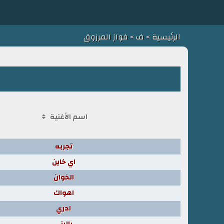
الرئيسية
>
ف
> فواز المرزوق
اسم الأغنية
تجربه
اي خاين
الخوان
اهواك
ادري
باليني