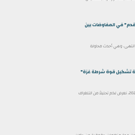
قدم" في المفاوضات بين
ف انتهى، وهي أحدث محاولة
ظمة تشكيل قوة شرطة غزة"
في عناوين الصحف ليوم الأربعاء الثامن عشر من فبراير/شباط 2026، نعرض لكم تحليلاً من التلغراف