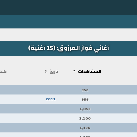
أغاني فواز المرزوق: (15 أغنية)
المشاهدات
تاريخ
كلم
952
2011
956
1,053
1,100
1,126