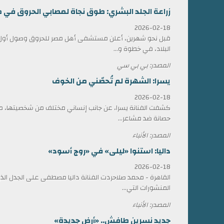
زراعة الجلد البشري: طوق نجاة لمصابي الحروق في 
2026-02-18
قبل نحو شهرين، أعلن مستشفى أهل مصر للحروق وصول أول ش
البلاد، في خطوة و...
المصدر: بي بي سي
يسرا: الشهرة لم تُحصّني من الخوف
2026-02-18
كشفت الفنانة يسرا، عن جانب إنساني مختلف من شخصيتها، مؤ
حصانة ضد مشاعر...
المصدر: الأنباء
داليا: استنوا «ليلى» في «روج أسود»
2026-02-18
القاهرة - محمد صلاحردت الفنانة داليا مصطفى على الجدل الذي 
المنشورات التي...
المصدر: الأنباء
جديد نسرين طافش.. «أرض جديدة»