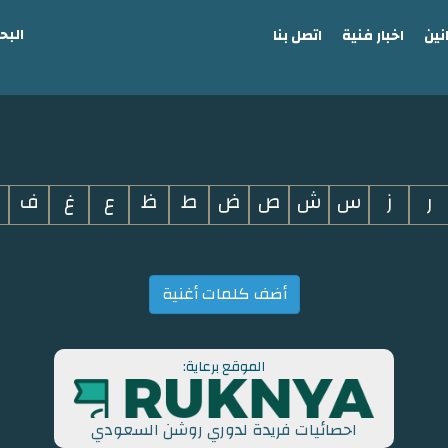
البح
نين
اخبار فنية
اتصل بنا
ر
ز
س
ش
ص
ض
ط
ظ
ع
غ
ف
أضف كلمات أغنية
الموقع برعاية:
احصائيات فريدة لدوري روشن السعودي