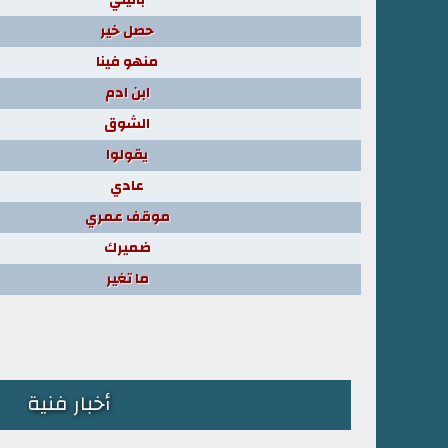
حصل خير
منهو فينا
ابن ادم
الشوق
يقولوا
عادي
موقف عمري
ضميرك
ما تغير
أخبار فنية