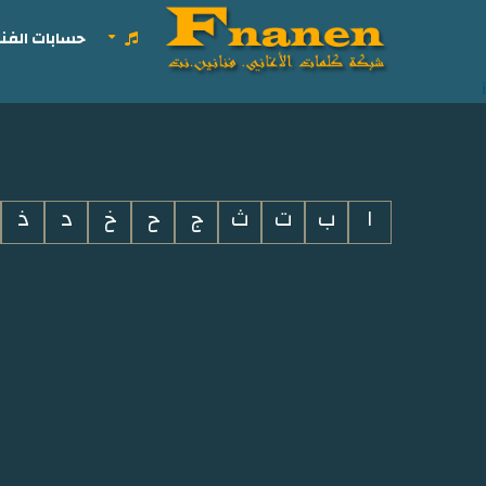
حسابات الفنا
i
ا
ب
ت
ث
ج
ح
خ
د
ذ