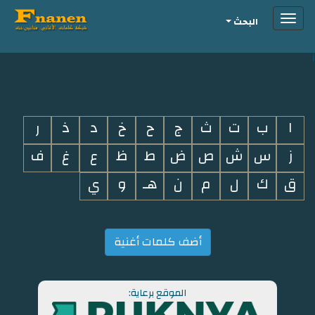
Toggle
البحث
navigation
i
ا
ب
ت
ث
ج
ح
خ
د
ذ
ر
ز
س
ش
ص
ض
ط
ظ
ع
غ
ف
ق
ك
ل
م
ن
هـ
و
ي
أضف كلمات أغنية
الموقع برعاية: