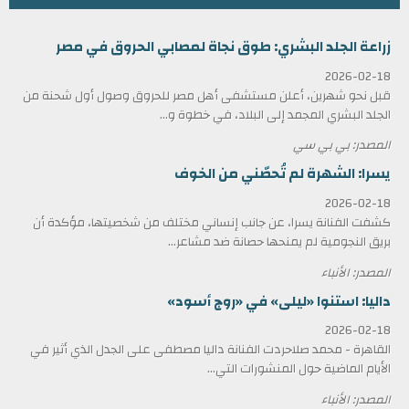
زراعة الجلد البشري: طوق نجاة لمصابي الحروق في مصر
2026-02-18
قبل نحو شهرين، أعلن مستشفى أهل مصر للحروق وصول أول شحنة من
الجلد البشري المجمد إلى البلاد، في خطوة و...
المصدر: بي بي سي
يسرا: الشهرة لم تُحصّني من الخوف
2026-02-18
كشفت الفنانة يسرا، عن جانب إنساني مختلف من شخصيتها، مؤكدة أن
بريق النجومية لم يمنحها حصانة ضد مشاعر...
المصدر: الأنباء
داليا: استنوا «ليلى» في «روج أسود»
2026-02-18
القاهرة - محمد صلاحردت الفنانة داليا مصطفى على الجدل الذي أثير في
الأيام الماضية حول المنشورات التي...
المصدر: الأنباء