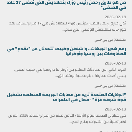
من هو طارق رحمن رئيس وزراء بنغلاديش الذي أمضى 17 عاماً
في المنفى؟
2026-02-18
أدى طارق رحمن اليمين كرئيس وزراء لبنغلاديش في 17 فبراير/شباط، بعد
فوز حزبه بنغلاديش الوطني الذي ينتم...
المصدر: بي بي سي
رغم هدير الجبهات.. واشنطن وكييف تتحدثان عن "تقدم" في
المفاوضات بين روسيا وأوكرانيا
2026-02-18
اليوم الثاني من محادثات السلام بين أوكرانيا وروسيا في جنيف انتهى،
وهي أحدث محاولة دبلوماسية لوقف الق...
المصدر: بي بي سي
"الولايات المتحدة تريد من عصابات الجريمة المنظمة تشكيل
قوة شرطة غزة" -مقال في التلغراف
2026-02-18
في عناوين الصحف ليوم الأربعاء الثامن عشر من فبراير/شباط 2026، نعرض
لكم تحليلاً من التلغراف يطرح المخ...
المصدر: بي بي سي