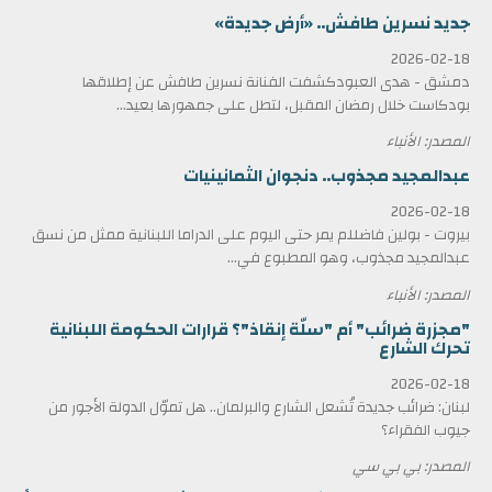
جديد نسرين طافش.. «أرض جديدة»
2026-02-18
دمشق - هدى العبودكشفت الفنانة نسرين طافش عن إطلاقها
بودكاست خلال رمضان المقبل، لتطل على جمهورها بعيد...
المصدر: الأنباء
عبدالمجيد مجذوب.. دنجوان الثمانينيات
2026-02-18
بيروت - بولين فاضللم يمر حتى اليوم على الدراما اللبنانية ممثل من نسق
عبدالمجيد مجذوب، وهو المطبوع في...
المصدر: الأنباء
"مجزرة ضرائب" أم "سلّة إنقاذ"؟ قرارات الحكومة اللبنانية
تحرك الشارع
2026-02-18
لبنان: ضرائب جديدة تُشعل الشارع والبرلمان.. هل تموّل الدولة الأجور من
جيوب الفقراء؟
المصدر: بي بي سي