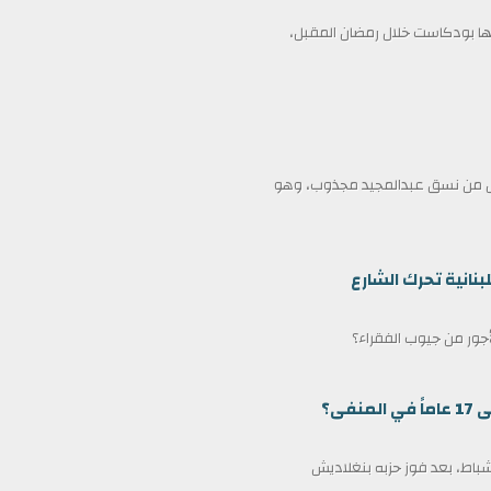
 بودكاست خلال رمضان المقبل،
ممثل من نسق عبدالمجيد مجذوب، وهو
بنانية تحرك الشارع
لأجور من جيوب الفقراء؟
ى؟
مين كرئيس وزراء لبنغلاديش في 17 فبراير/شباط، بعد فوز حزبه بنغلاديش