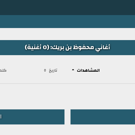
أغاني محفوظ بن بريك: (0 أغنية)
المشاهدات
تاريخ
كلم
ا