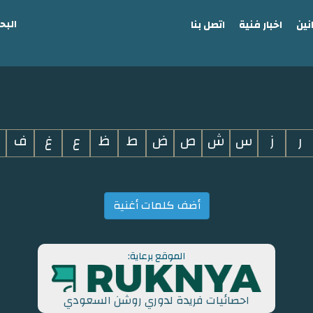
البح
نين
اخبار فنية
اتصل بنا
ر
ز
س
ش
ص
ض
ط
ظ
ع
غ
ف
أضف كلمات أغنية
الموقع برعاية:
احصائيات فريدة لدوري روشن السعودي