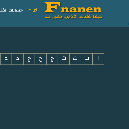
حسابات الفنا
i
ا
ب
ت
ث
ج
ح
خ
د
ذ