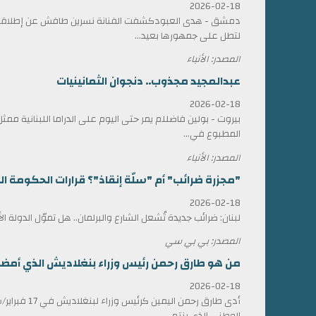
2026-02-18
دمشق - هدى العبودكشفت الفنانة نسرين طافش عن إطلاقها
لتطل على جمهورها بعيد...
المصدر: الأنباء
عبدالمجيد مجذوب.. دنجوان الثمانينيات
2026-02-18
بيروت - بولين فاضللم يمر حتى اليوم على الدراما اللبنانية 
المطبوع في...
المصدر: الأنباء
"مجزرة ضرائب" أم "سلّة إنقاذ"؟ قرارات الحكومة الل
2026-02-18
لبنان: ضرائب جديدة تُشعل الشارع والبرلمان.. هل تموّل الدولة ا
المصدر: بي بي سي
من هو طارق رحمن رئيس وزراء بنغلاديش الذي أمضى 17 عاماً في المنف
2026-02-18
أدى طارق رحمن الي
الوطني الذي ينتم...