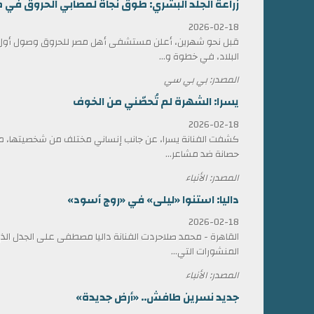
زراعة الجلد البشري: طوق نجاة لمصابي الحروق في 
2026-02-18
قبل نحو شهرين، أعلن مستشفى أهل مصر للحروق وصول أول ش
البلاد، في خطوة و...
المصدر: بي بي سي
يسرا: الشهرة لم تُحصّني من الخوف
2026-02-18
كشفت الفنانة يسرا، عن جانب إنساني مختلف من شخصيتها، مؤ
حصانة ضد مشاعر...
المصدر: الأنباء
داليا: استنوا «ليلى» في «روج أسود»
2026-02-18
القاهرة - محمد صلاحردت الفنانة داليا مصطفى على الجدل الذي 
المنشورات التي...
المصدر: الأنباء
جديد نسرين طافش.. «أرض جديدة»