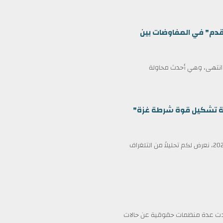
قدم" في المفاوضات بين
ف انتهى، وهي أحدث محاولة
ظمة تشكيل قوة شرطة غزة"
في عناوين الصحف ليوم الأربعاء الثامن عشر من فبراير/شباط 2026، نعرض لكم تحليلاً من التلغراف
فادت عدة منظمات حقوقية عن حالات