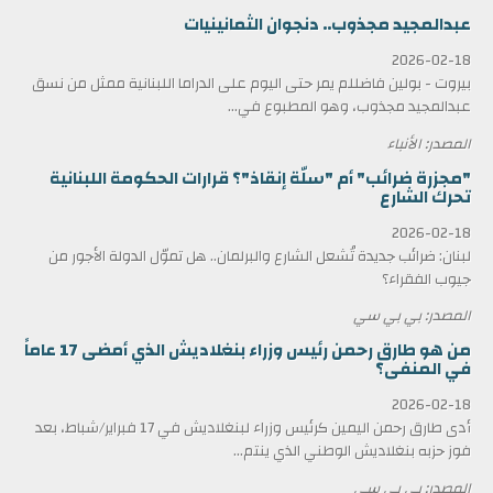
عبدالمجيد مجذوب.. دنجوان الثمانينيات
2026-02-18
بيروت - بولين فاضللم يمر حتى اليوم على الدراما اللبنانية ممثل من نسق
عبدالمجيد مجذوب، وهو المطبوع في...
المصدر: الأنباء
"مجزرة ضرائب" أم "سلّة إنقاذ"؟ قرارات الحكومة اللبنانية
تحرك الشارع
2026-02-18
لبنان: ضرائب جديدة تُشعل الشارع والبرلمان.. هل تموّل الدولة الأجور من
جيوب الفقراء؟
المصدر: بي بي سي
من هو طارق رحمن رئيس وزراء بنغلاديش الذي أمضى 17 عاماً
في المنفى؟
2026-02-18
أدى طارق رحمن اليمين كرئيس وزراء لبنغلاديش في 17 فبراير/شباط، بعد
فوز حزبه بنغلاديش الوطني الذي ينتم...
المصدر: بي بي سي