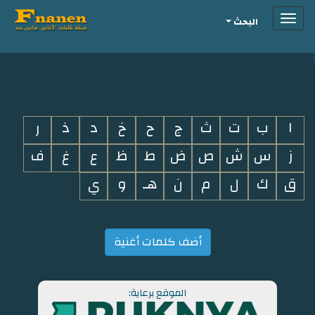
Toggle
البحث
navigation
i
ا
ب
ت
ث
ج
ح
خ
د
ذ
ر
ز
س
ش
ص
ض
ط
ظ
ع
غ
ف
ق
ك
ل
م
ن
هـ
و
ي
أضف كلمات أغنية
الموقع برعاية: