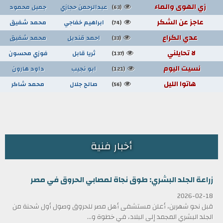
زي الهوى والماء
عبدالرحمن حجازي
جميل محمود
(63)
عاجز عن الشكر
ابراهيم خفاجي
محمد شفيق
(74)
عدي الكراع
احمد قنديل
محمد شفيق
(33)
لا تحايلني
ثريا قابل
فوزي محسون
(137)
نسيت اليوم
ابو نجيب
داود هارون
(121)
هاتوا الليل
صالح جلال
محمد شاكر
(56)
أخبار فنية
زراعة الجلد البشري: طوق نجاة لمصابي الحروق في مصر
2026-02-18
قبل نحو شهرين، أعلن مستشفى أهل مصر للحروق وصول أول شحنة من
الجلد البشري المجمد إلى البلاد، في خطوة و...