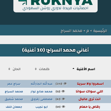
احصائيات فريدة لدوري روشن السعودي
الرئيسية
>
م
> محمد السراج
أغاني محمد السراج: (10 أغنية)
اسم الأغنية
كلمات
الحان
اسمروا ولا سرينا
عبدالله الجارالله
سراج عمر
(193)
اللي سواك سوانا
محمد صالح نوار
محمد السراج
(52)
انت ترى عالبال
مصطفى زقزوق
محمد شفيق
(82)
رقاص يا حمام
ابو نجيب
جمعان خلف
(59)