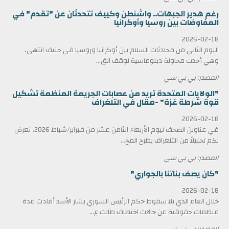
رغم هدير الجبهات.. واشنطن وكييف تتحدثان عن "تقدم" في
المفاوضات بين روسيا وأوكرانيا
2026-02-18
اليوم الثاني من محادثات السلام بين أوكرانيا وروسيا في جنيف انتهى،
وهي أحدث محاولة دبلوماسية لوقف الق...
المصدر: بي بي سي
"الولايات المتحدة تريد من عصابات الجريمة المنظمة تشكيل
قوة شرطة غزة" -مقال في التلغراف
2026-02-18
في عناوين الصحف ليوم الأربعاء الثامن عشر من فبراير/شباط 2026، نعرض
لكم تحليلاً من التلغراف يطرح المخ...
المصدر: بي بي سي
"كان يصف بناتنا بالجواري"
2026-02-18
خلال العام الذي تلا سقوط حكم الرئيس السوري بشار الأسد أفادت عدة
منظمات حقوقية عن حالات اختطاف طالت ع...
المصدر: بي بي سي