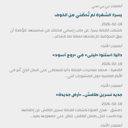
المصدر: بي بي سي
يسرا: الشهرة لم تُحصّني من الخوف
2026-02-18
كشفت الفنانة يسرا، عن جانب إنساني مختلف من شخصيتها، مؤكدة أن
بريق النجومية لم يمنحها حصانة ضد مشاعر...
المصدر: الأنباء
داليا: استنوا «ليلى» في «روج أسود»
2026-02-18
القاهرة - محمد صلاحردت الفنانة داليا مصطفى على الجدل الذي أثير في
الأيام الماضية حول المنشورات التي...
المصدر: الأنباء
جديد نسرين طافش.. «أرض جديدة»
2026-02-18
دمشق - هدى العبودكشفت الفنانة نسرين طافش عن إطلاقها
بودكاست خلال رمضان المقبل، لتطل على جمهورها بعيد...
المصدر: الأنباء