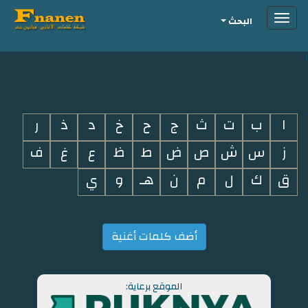
Toggle
البحث
navigation
i
ا
ب
ت
ث
ج
ح
خ
د
ذ
ر
ز
س
ش
ص
ض
ط
ظ
ع
غ
ف
ق
ك
ل
م
ن
هـ
و
ي
أضف كلمات أغنية
الموقع برعاية: