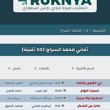
احصائيات فريدة لدوري روشن السعودي
الرئيسية
>
م
> محمد السراج
أغاني محمد السراج: (10 أغنية)
اسم الأغنية
كلمات
الحان
زي الهوى والماء
عبدالرحمن حجازي
جميل محمود
(63)
نسيت اليوم
ابو نجيب
داود هارون
(121)
اسمروا ولا سرينا
عبدالله الجارالله
سراج عمر
(193)
عاجز عن الشكر
ابراهيم خفاجي
محمد شفيق
(74)