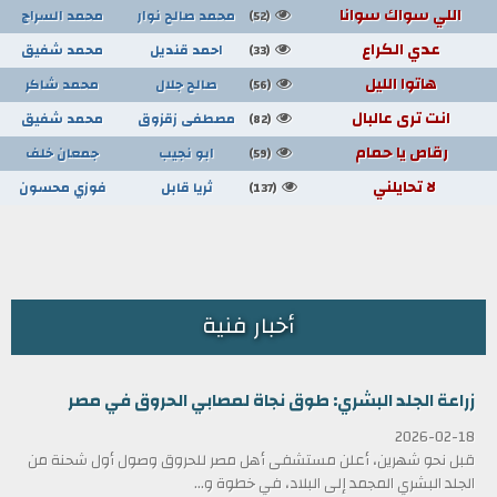
اللي سواك سوانا
محمد صالح نوار
محمد السراج
(52)
عدي الكراع
احمد قنديل
محمد شفيق
(33)
هاتوا الليل
صالح جلال
محمد شاكر
(56)
انت ترى عالبال
مصطفى زقزوق
محمد شفيق
(82)
رقاص يا حمام
ابو نجيب
جمعان خلف
(59)
لا تحايلني
ثريا قابل
فوزي محسون
(137)
أخبار فنية
زراعة الجلد البشري: طوق نجاة لمصابي الحروق في مصر
2026-02-18
قبل نحو شهرين، أعلن مستشفى أهل مصر للحروق وصول أول شحنة من
الجلد البشري المجمد إلى البلاد، في خطوة و...