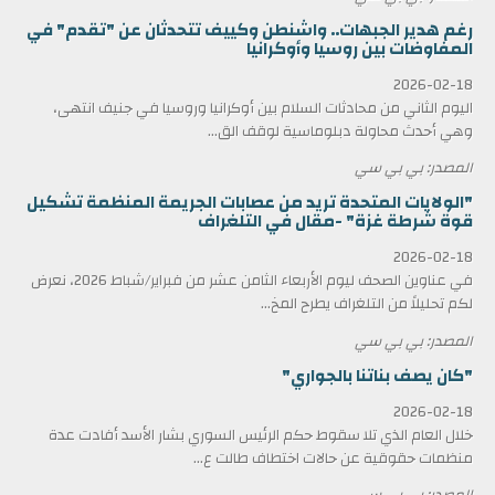
رغم هدير الجبهات.. واشنطن وكييف تتحدثان عن "تقدم" في
المفاوضات بين روسيا وأوكرانيا
2026-02-18
اليوم الثاني من محادثات السلام بين أوكرانيا وروسيا في جنيف انتهى،
وهي أحدث محاولة دبلوماسية لوقف الق...
المصدر: بي بي سي
"الولايات المتحدة تريد من عصابات الجريمة المنظمة تشكيل
قوة شرطة غزة" -مقال في التلغراف
2026-02-18
في عناوين الصحف ليوم الأربعاء الثامن عشر من فبراير/شباط 2026، نعرض
لكم تحليلاً من التلغراف يطرح المخ...
المصدر: بي بي سي
"كان يصف بناتنا بالجواري"
2026-02-18
خلال العام الذي تلا سقوط حكم الرئيس السوري بشار الأسد أفادت عدة
منظمات حقوقية عن حالات اختطاف طالت ع...
المصدر: بي بي سي