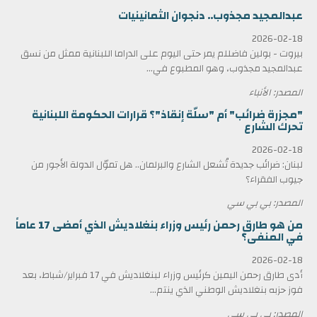
عبدالمجيد مجذوب.. دنجوان الثمانينيات
2026-02-18
بيروت - بولين فاضللم يمر حتى اليوم على الدراما اللبنانية ممثل من نسق
عبدالمجيد مجذوب، وهو المطبوع في...
المصدر: الأنباء
"مجزرة ضرائب" أم "سلّة إنقاذ"؟ قرارات الحكومة اللبنانية
تحرك الشارع
2026-02-18
لبنان: ضرائب جديدة تُشعل الشارع والبرلمان.. هل تموّل الدولة الأجور من
جيوب الفقراء؟
المصدر: بي بي سي
من هو طارق رحمن رئيس وزراء بنغلاديش الذي أمضى 17 عاماً
في المنفى؟
2026-02-18
أدى طارق رحمن اليمين كرئيس وزراء لبنغلاديش في 17 فبراير/شباط، بعد
فوز حزبه بنغلاديش الوطني الذي ينتم...
المصدر: بي بي سي