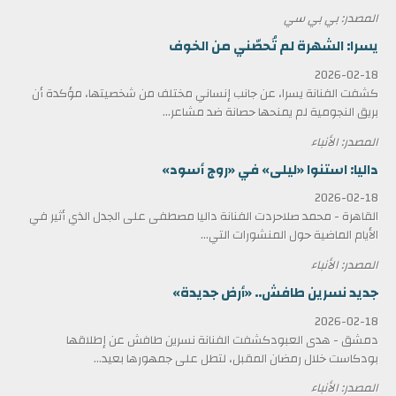
المصدر: بي بي سي
يسرا: الشهرة لم تُحصّني من الخوف
2026-02-18
كشفت الفنانة يسرا، عن جانب إنساني مختلف من شخصيتها، مؤكدة أن
بريق النجومية لم يمنحها حصانة ضد مشاعر...
المصدر: الأنباء
داليا: استنوا «ليلى» في «روج أسود»
2026-02-18
القاهرة - محمد صلاحردت الفنانة داليا مصطفى على الجدل الذي أثير في
الأيام الماضية حول المنشورات التي...
المصدر: الأنباء
جديد نسرين طافش.. «أرض جديدة»
2026-02-18
دمشق - هدى العبودكشفت الفنانة نسرين طافش عن إطلاقها
بودكاست خلال رمضان المقبل، لتطل على جمهورها بعيد...
المصدر: الأنباء