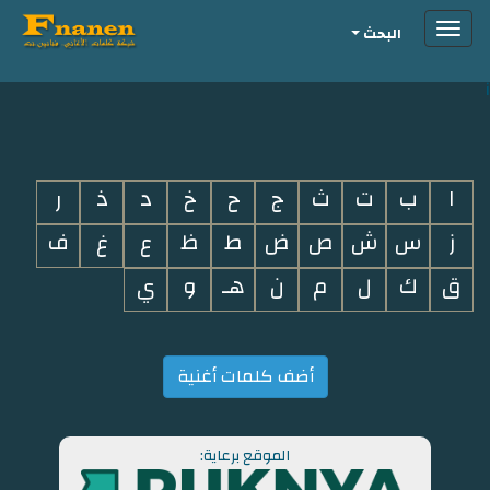
Toggle
البحث
navigation
i
ا
ب
ت
ث
ج
ح
خ
د
ذ
ر
ز
س
ش
ص
ض
ط
ظ
ع
غ
ف
ق
ك
ل
م
ن
هـ
و
ي
أضف كلمات أغنية
الموقع برعاية: