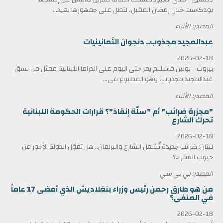
بودكاست خلال رمضان المقبل، لتطل على جمهورها بعيد...
المصدر: الأنباء
عبدالمجيد مجذوب.. دنجوان الثمانينيات
2026-02-18
بيروت - بولين فاضللم يمر حتى اليوم على الدراما اللبنانية ممثل من نسق
عبدالمجيد مجذوب، وهو المطبوع في...
المصدر: الأنباء
"مجزرة ضرائب" أم "سلّة إنقاذ"؟ قرارات الحكومة اللبنانية
تحرك الشارع
2026-02-18
لبنان: ضرائب جديدة تُشعل الشارع والبرلمان.. هل تموّل الدولة الأجور من
جيوب الفقراء؟
المصدر: بي بي سي
من هو طارق رحمن رئيس وزراء بنغلاديش الذي أمضى 17 عاماً
في المنفى؟
2026-02-18