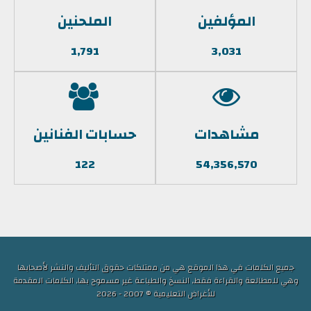
المؤلفين
الملحنين
1,791
3,031
مشاهدات
حسابات الفنانين
122
54,356,570
جميع الكلمات في هذا الموقع هي من ممتلكات حقوق التأليف والنشر لأصحابها
وهي للمطالعة والقراءة فقط, النسخ والطباعة غير مسموح بها, الكلمات المقدمة
للأغراض التعليمية © 2007 - 2026