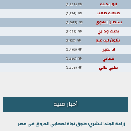
ايوا بحبك
(1,264)
طبعك صعب
(1,234)
سلطان الهوى
(1,041)
بحبك وداري
(3,012)
بتلون ليه عليا
(2,217)
انا لمين
(1,463)
نساني
(1,320)
قلبي غالي
(1,208)
أخبار فنية
زراعة الجلد البشري: طوق نجاة لمصابي الحروق في مصر