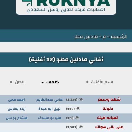
احصائيات فريدة لدوري روشن السعودي
الرئيسية
>
م
> مادلين مطر
أغاني مادلين مطر: (12 أغنية)
اسم الأغنية
كلمات
الحان
شهد وسكر
هاني عبدالكريم
احمد محي
(1,124)
دلولنا
نبيل ابو عبدة
زياد بطرس
(990)
تعبانه فيك
منير بو عساف
هشام بولس
(973)
على بالي هواك
(1,501)