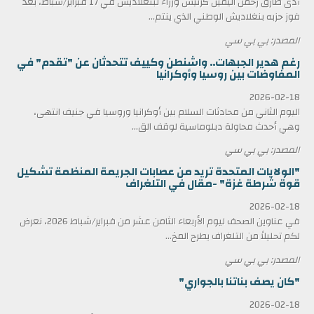
أدى طارق رحمن اليمين كرئيس وزراء لبنغلاديش في 17 فبراير/شباط، بعد
فوز حزبه بنغلاديش الوطني الذي ينتم...
المصدر: بي بي سي
رغم هدير الجبهات.. واشنطن وكييف تتحدثان عن "تقدم" في
المفاوضات بين روسيا وأوكرانيا
2026-02-18
اليوم الثاني من محادثات السلام بين أوكرانيا وروسيا في جنيف انتهى،
وهي أحدث محاولة دبلوماسية لوقف الق...
المصدر: بي بي سي
"الولايات المتحدة تريد من عصابات الجريمة المنظمة تشكيل
قوة شرطة غزة" -مقال في التلغراف
2026-02-18
في عناوين الصحف ليوم الأربعاء الثامن عشر من فبراير/شباط 2026، نعرض
لكم تحليلاً من التلغراف يطرح المخ...
المصدر: بي بي سي
"كان يصف بناتنا بالجواري"
2026-02-18