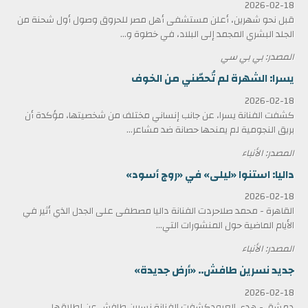
2026-02-18
قبل نحو شهرين، أعلن مستشفى أهل مصر للحروق وصول أول شحنة من
الجلد البشري المجمد إلى البلاد، في خطوة و...
المصدر: بي بي سي
يسرا: الشهرة لم تُحصّني من الخوف
2026-02-18
كشفت الفنانة يسرا، عن جانب إنساني مختلف من شخصيتها، مؤكدة أن
بريق النجومية لم يمنحها حصانة ضد مشاعر...
المصدر: الأنباء
داليا: استنوا «ليلى» في «روج أسود»
2026-02-18
القاهرة - محمد صلاحردت الفنانة داليا مصطفى على الجدل الذي أثير في
الأيام الماضية حول المنشورات التي...
المصدر: الأنباء
جديد نسرين طافش.. «أرض جديدة»
2026-02-18
دمشق - هدى العبودكشفت الفنانة نسرين طافش عن إطلاقها