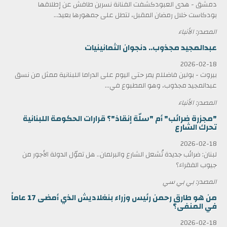
دمشق - هدى العبودكشفت الفنانة نسرين طافش عن إطلاقها
بودكاست خلال رمضان المقبل، لتطل على جمهورها بعيد...
المصدر: الأنباء
عبدالمجيد مجذوب.. دنجوان الثمانينيات
2026-02-18
بيروت - بولين فاضللم يمر حتى اليوم على الدراما اللبنانية ممثل من نسق
عبدالمجيد مجذوب، وهو المطبوع في...
المصدر: الأنباء
"مجزرة ضرائب" أم "سلّة إنقاذ"؟ قرارات الحكومة اللبنانية
تحرك الشارع
2026-02-18
لبنان: ضرائب جديدة تُشعل الشارع والبرلمان.. هل تموّل الدولة الأجور من
جيوب الفقراء؟
المصدر: بي بي سي
من هو طارق رحمن رئيس وزراء بنغلاديش الذي أمضى 17 عاماً
في المنفى؟
2026-02-18