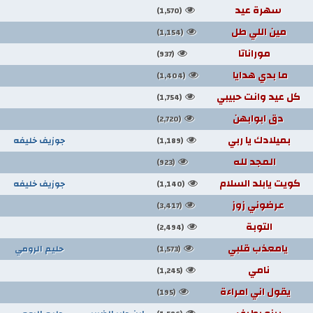
سهرة عيد
(1,570)
مين اللي طل
(1,154)
موراناتا
(937)
ما بدي هدايا
(1,404)
كل عيد وانت حبيبي
(1,754)
دق ابوابهن
(2,720)
بميلادك يا ربي
جوزيف خليفه
(1,189)
المجد لله
(923)
كويت يابلد السلام
جوزيف خليفه
(1,140)
عرضوني زوز
(3,417)
التوبة
(2,494)
يامعذب قلبي
حليم الرومي
(1,573)
نامي
(1,245)
يقول اني امراءة
(195)