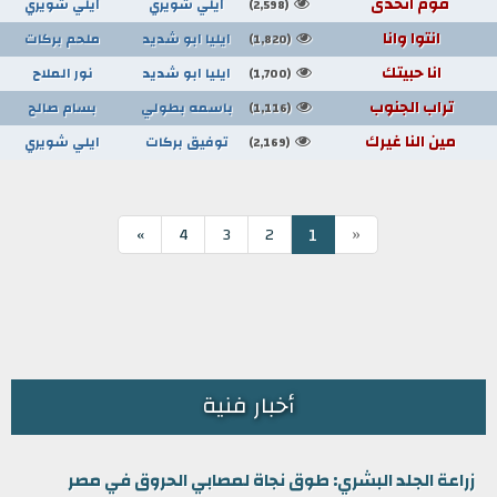
قوم اتحدى
ايلي شويري
ايلي شويري
(2,598)
انتوا وانا
ايليا ابو شديد
ملحم بركات
(1,820)
انا حبيتك
ايليا ابو شديد
نور الملاح
(1,700)
تراب الجنوب
باسمه بطولي
بسام صالح
(1,116)
مين النا غيرك
توفيق بركات
ايلي شويري
(2,169)
«
1
»
4
3
2
أخبار فنية
زراعة الجلد البشري: طوق نجاة لمصابي الحروق في مصر