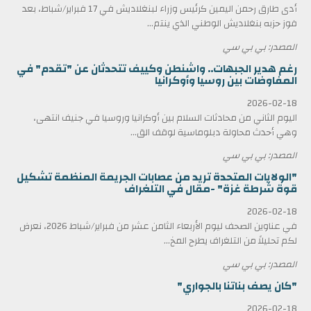
أدى طارق رحمن اليمين كرئيس وزراء لبنغلاديش في 17 فبراير/شباط، بعد
فوز حزبه بنغلاديش الوطني الذي ينتم...
المصدر: بي بي سي
رغم هدير الجبهات.. واشنطن وكييف تتحدثان عن "تقدم" في
المفاوضات بين روسيا وأوكرانيا
2026-02-18
اليوم الثاني من محادثات السلام بين أوكرانيا وروسيا في جنيف انتهى،
وهي أحدث محاولة دبلوماسية لوقف الق...
المصدر: بي بي سي
"الولايات المتحدة تريد من عصابات الجريمة المنظمة تشكيل
قوة شرطة غزة" -مقال في التلغراف
2026-02-18
في عناوين الصحف ليوم الأربعاء الثامن عشر من فبراير/شباط 2026، نعرض
لكم تحليلاً من التلغراف يطرح المخ...
المصدر: بي بي سي
"كان يصف بناتنا بالجواري"
2026-02-18