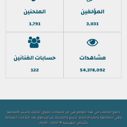
المؤلفين
الملحنين
1,791
3,031
مشاهدات
حسابات الفنانين
122
54,378,092
جميع الكلمات في هذا الموقع هي من ممتلكات حقوق التأليف والنشر لأصحابها
وهي للمطالعة والقراءة فقط, النسخ والطباعة غير مسموح بها, الكلمات المقدمة
للأغراض التعليمية © 2007 - 2026