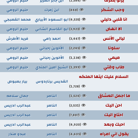
يرنو بطرف
ابن جابر الضرير
حليم الرومي
(1,586)
وجب الشكر
ابن زمرك
حليم الرومي
(848)
انا قلبي دليلي
ابو السعود الأبياري
محمد القصبجي
(4,535)
الا انهض
ابو القاسم الشابي
حليم الرومي
(3,923)
ليالي الأنس
احمد رامي
فريد الأطرش
(3,467)
سلونا
الأخوين رحباني
حليم الرومي
(2,245)
ميمي
الأخوين رحباني
حليم الرومي
(1,138)
طاب وقتي
الشيخ امين الجندي
حليم الرومي
(1,399)
السلام عليك ايتها الملكه
القديس برناردوس
بيار بصبوص
(1,728)
ما اجمل العشاق
الناصر
جمال سلامه
(1,524)
احن اليك
الناصر
عبدالرب ادريس
(2,531)
احتاج اليك
الناصر
عبدالرب ادريس
(7,887)
احبك وبعد
الناصر
عبدالرب ادريس
(4,920)
يقول اني امراه
الناصر
عبدو منذر
(4,605)