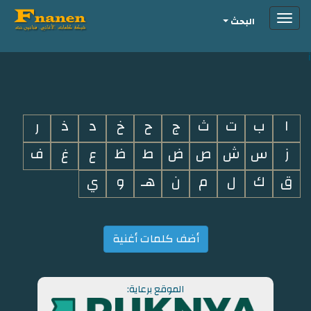
Toggle
البحث
navigation
i
ا
ب
ت
ث
ج
ح
خ
د
ذ
ر
ز
س
ش
ص
ض
ط
ظ
ع
غ
ف
ق
ك
ل
م
ن
هـ
و
ي
أضف كلمات أغنية
الموقع برعاية: