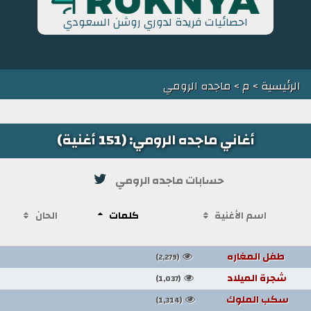
احصائيات فريدة لدوري روشن السعودي
الرئيسية
>
م
> ماجده الرومي
أغاني ماجده الرومي: (151 أغنية)
حسابات ماجده الرومي
اسم الأغنية
كلمات
الحان
طفل المغاره
(2,279)
شجرة الميلاد
(1,037)
سكب الملوك
(1,314)