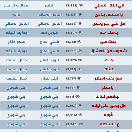
في ليلك الساري
الناصر
عبدالرب ادريس
(1,428)
يا شمس بلادي
الياس الرحباني
تراث
(1,335)
كل شي عم يخلص
الياس الرحباني
الياس الرحباني
(3,595)
بعدك حلو
الياس المر
جوزيف خليفه
(1,437)
ابحث عني
انسي الحاج
عبدو منذر
(3,733)
شعوب من العشاق
انسي الحاج
جوزيف خليفه
(1,783)
حبك
انور سلمان
جمال سلامه
(1,923)
عيناك
انور سلمان
جمال سلامه
(5,555)
شو بحب اسهر
ايلي بيطار
جمال سلامه
(1,727)
يا قطر
ايلي شويري
ايلي شويري
(948)
لبنانكم لبناننا
ايلي شويري
ايلي شويري
(947)
كل يغني على ليلاه
ايلي شويري
ايلي شويري
(5,952)
الثوره
ايلي شويري
ايلي شويري
(2,394)
ع السلامه
ايلي شويري
ايلي شويري
(1,146)