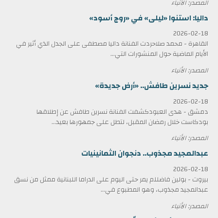
المصدر: الأنباء
داليا: استنوا «ليلى» في «روج أسود»
2026-02-18
القاهرة - محمد صلاحردت الفنانة داليا مصطفى على الجدل الذي أثير في
الأيام الماضية حول المنشورات التي...
المصدر: الأنباء
جديد نسرين طافش.. «أرض جديدة»
2026-02-18
دمشق - هدى العبودكشفت الفنانة نسرين طافش عن إطلاقها
بودكاست خلال رمضان المقبل، لتطل على جمهورها بعيد...
المصدر: الأنباء
عبدالمجيد مجذوب.. دنجوان الثمانينيات
2026-02-18
بيروت - بولين فاضللم يمر حتى اليوم على الدراما اللبنانية ممثل من نسق
عبدالمجيد مجذوب، وهو المطبوع في...
المصدر: الأنباء