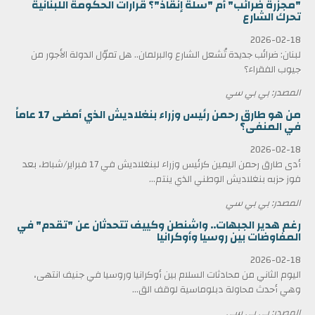
"مجزرة ضرائب" أم "سلّة إنقاذ"؟ قرارات الحكومة اللبنانية
تحرك الشارع
2026-02-18
لبنان: ضرائب جديدة تُشعل الشارع والبرلمان.. هل تموّل الدولة الأجور من
جيوب الفقراء؟
المصدر: بي بي سي
من هو طارق رحمن رئيس وزراء بنغلاديش الذي أمضى 17 عاماً
في المنفى؟
2026-02-18
أدى طارق رحمن اليمين كرئيس وزراء لبنغلاديش في 17 فبراير/شباط، بعد
فوز حزبه بنغلاديش الوطني الذي ينتم...
المصدر: بي بي سي
رغم هدير الجبهات.. واشنطن وكييف تتحدثان عن "تقدم" في
المفاوضات بين روسيا وأوكرانيا
2026-02-18
اليوم الثاني من محادثات السلام بين أوكرانيا وروسيا في جنيف انتهى،
وهي أحدث محاولة دبلوماسية لوقف الق...
المصدر: بي بي سي