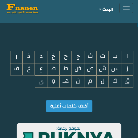
Toggle
البحث
navigation
i
ا
ب
ت
ث
ج
ح
خ
د
ذ
ر
ز
س
ش
ص
ض
ط
ظ
ع
غ
ف
ق
ك
ل
م
ن
هـ
و
ي
أضف كلمات أغنية
الموقع برعاية: