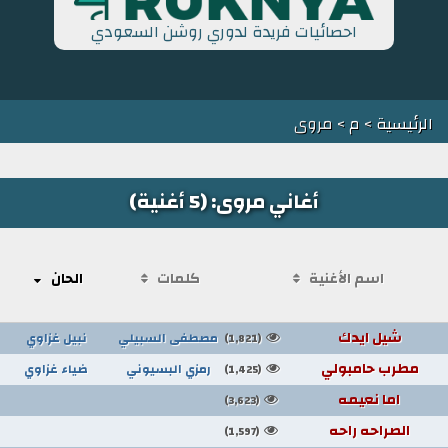
احصائيات فريدة لدوري روشن السعودي
الرئيسية
>
م
> مروى
أغاني مروى: (5 أغنية)
اسم الأغنية
كلمات
الحان
شيل ايدك
مصطفى السبيلي
نبيل غزاوي
(1,821)
مطرب حامبولي
رمزي البسيوني
ضياء غزاوي
(1,425)
اما نعيمه
(3,623)
الصراحه راحه
(1,597)