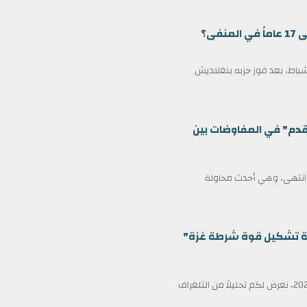
ى؟
مين كرئيس وزراء لبنغلاديش في 17 فبراير/شباط، بعد فوز حزبه بنغلاديش
قدم" في المفاوضات بين
ف انتهى، وهي أحدث محاولة
ظمة تشكيل قوة شرطة غزة"
في عناوين الصحف ليوم الأربعاء الثامن عشر من فبراير/شباط 2026، نعرض لكم تحليلاً من التلغراف