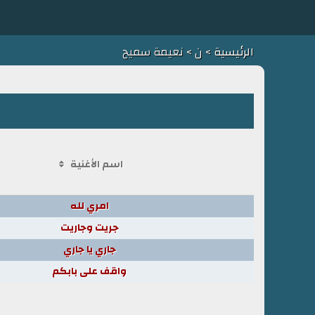
الرئيسية
>
ن
> نعيمة سميح
اسم الأغنية
امري لله
جريت وجاريت
جاري يا جاري
واقف على بابكم