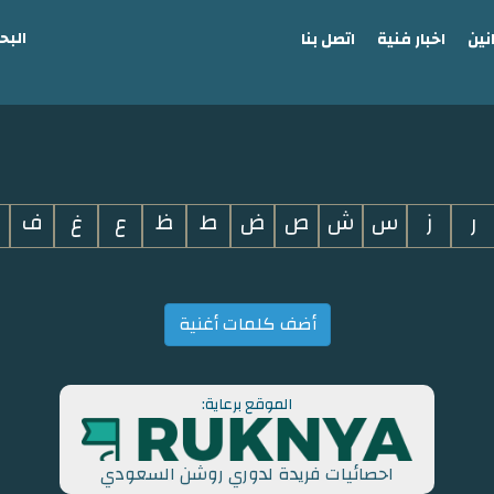
البح
نين
اخبار فنية
اتصل بنا
ر
ز
س
ش
ص
ض
ط
ظ
ع
غ
ف
أضف كلمات أغنية
الموقع برعاية:
احصائيات فريدة لدوري روشن السعودي