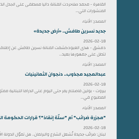
القاهرة - محمد صلاحردت الفنانة داليا مصطفى على الجدل الذي 
المنشورات التي...
المصدر: الأنباء
جديد نسرين طافش.. «أرض جديدة»
2026-02-18
دمشق - هدى العبودكشفت الفنانة نسرين طافش عن إطلاقها
لتطل على جمهورها بعيد...
المصدر: الأنباء
عبدالمجيد مجذوب.. دنجوان الثمانينيات
2026-02-18
بيروت - بولين فاضللم يمر حتى اليوم على الدراما اللبنانية 
المطبوع في...
المصدر: الأنباء
"مجزرة ضرائب" أم "سلّة إنقاذ"؟ قرارات الحكومة الل
2026-02-18
لبنان: ضرائب جديدة تُشعل الشارع والبرلمان.. هل تموّل الدولة ا