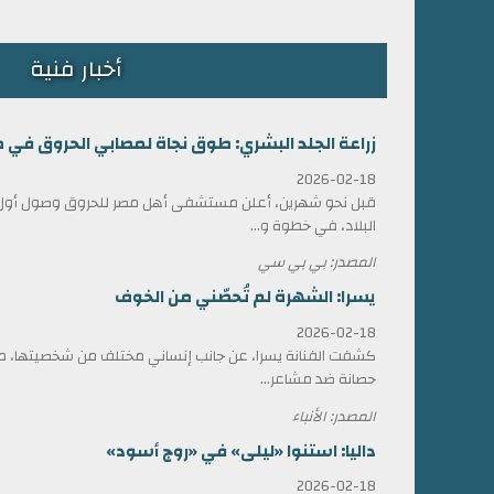
أخبار فنية
زراعة الجلد البشري: طوق نجاة لمصابي الحروق في 
2026-02-18
قبل نحو شهرين، أعلن مستشفى أهل مصر للحروق وصول أول ش
البلاد، في خطوة و...
المصدر: بي بي سي
يسرا: الشهرة لم تُحصّني من الخوف
2026-02-18
كشفت الفنانة يسرا، عن جانب إنساني مختلف من شخصيتها، مؤ
حصانة ضد مشاعر...
المصدر: الأنباء
داليا: استنوا «ليلى» في «روج أسود»
2026-02-18