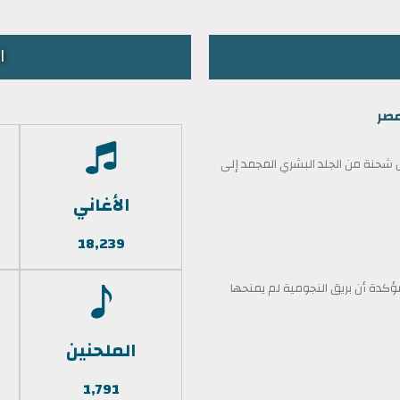
ا
مصر
حنة من الجلد البشري المجمد إلى
الأغاني
18,239
كدة أن بريق النجومية لم يمنحها
الملحنين
1,791