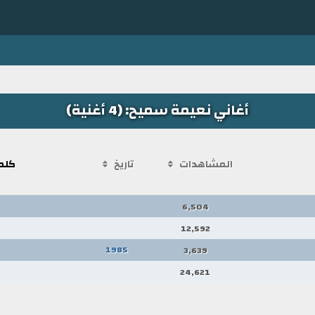
أغاني نعيمة سميح: (4 أغنية)
المشاهدات
تاريخ
كلم
6,504
12,592
1985
3,639
24,621