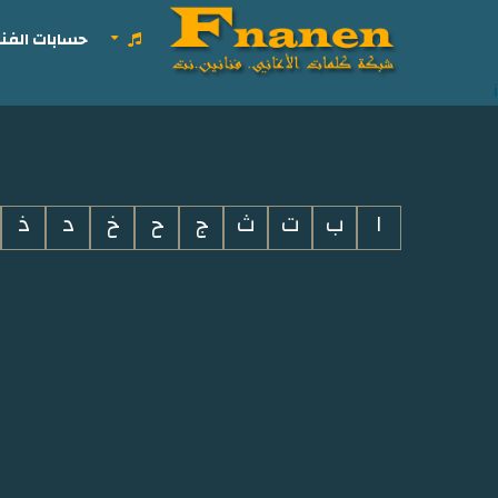
حسابات الفنا
i
ا
ب
ت
ث
ج
ح
خ
د
ذ