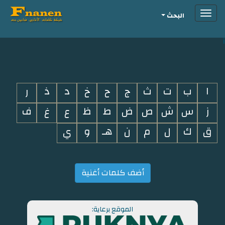
Toggle
البحث
navigation
i
ا
ب
ت
ث
ج
ح
خ
د
ذ
ر
ز
س
ش
ص
ض
ط
ظ
ع
غ
ف
ق
ك
ل
م
ن
هـ
و
ي
أضف كلمات أغنية
الموقع برعاية: