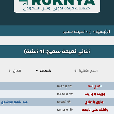
احصائيات فريدة لدوري روشن السعودي
الرئيسية
>
ن
> نعيمة سميح
أغاني نعيمة سميح: (4 أغنية)
اسم الأغنية
كلمات
الحان
امري لله
(6,496)
جريت وجاريت
(12,586)
جاري يا جاري
عبدالقادر الراشدي
(3,639)
واقف على بابكم
(24,587)