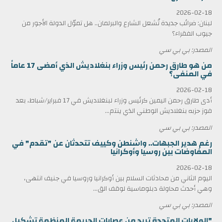
2026-02-18
لبنان: ضرائب جديدة تُشعل الشارع والبرلمان.. هل تموّل الدولة الأجور من
جيوب الفقراء؟
المصدر: بي بي سي
من هو طارق رحمن رئيس وزراء بنغلاديش الذي أمضى 17 عاماً
في المنفى؟
2026-02-18
أدى طارق رحمن اليمين كرئيس وزراء لبنغلاديش في 17 فبراير/شباط، بعد
فوز حزبه بنغلاديش الوطني الذي ينتم...
المصدر: بي بي سي
رغم هدير الجبهات.. واشنطن وكييف تتحدثان عن "تقدم" في
المفاوضات بين روسيا وأوكرانيا
2026-02-18
اليوم الثاني من محادثات السلام بين أوكرانيا وروسيا في جنيف انتهى،
وهي أحدث محاولة دبلوماسية لوقف الق...
المصدر: بي بي سي
"الولايات المتحدة تريد من عصابات الجريمة المنظمة تشكيل