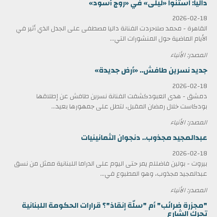
داليا: استنوا «ليلى» في «روج أسود»
2026-02-18
القاهرة - محمد صلاحردت الفنانة داليا مصطفى على الجدل الذي أثير في
الأيام الماضية حول المنشورات التي...
المصدر: الأنباء
جديد نسرين طافش.. «أرض جديدة»
2026-02-18
دمشق - هدى العبودكشفت الفنانة نسرين طافش عن إطلاقها
بودكاست خلال رمضان المقبل، لتطل على جمهورها بعيد...
المصدر: الأنباء
عبدالمجيد مجذوب.. دنجوان الثمانينيات
2026-02-18
بيروت - بولين فاضللم يمر حتى اليوم على الدراما اللبنانية ممثل من نسق
عبدالمجيد مجذوب، وهو المطبوع في...
المصدر: الأنباء
"مجزرة ضرائب" أم "سلّة إنقاذ"؟ قرارات الحكومة اللبنانية
تحرك الشارع