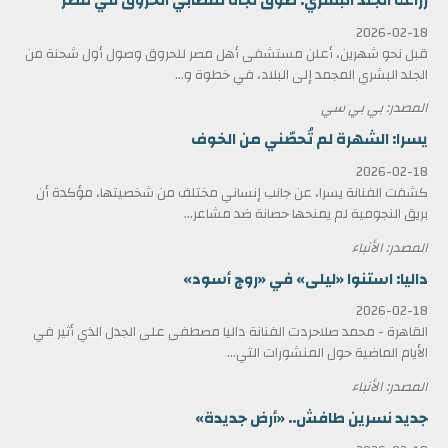
زراعة الجلد البشري: طوق نجاة لمصابي الحروق في مصر
2026-02-18
قبل نحو شهرين، أعلن مستشفى أهل مصر للحروق وصول أول شحنة من
الجلد البشري المجمد إلى البلاد، في خطوة و...
المصدر: بي بي سي
يسرا: الشهرة لم تُحصّني من الخوف
2026-02-18
كشفت الفنانة يسرا، عن جانب إنساني مختلف من شخصيتها، مؤكدة أن
بريق النجومية لم يمنحها حصانة ضد مشاعر...
المصدر: الأنباء
داليا: استنوا «ليلى» في «روج أسود»
2026-02-18
القاهرة - محمد صلاحردت الفنانة داليا مصطفى على الجدل الذي أثير في
الأيام الماضية حول المنشورات التي...
المصدر: الأنباء
جديد نسرين طافش.. «أرض جديدة»