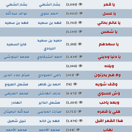
يا قمر
بشار الشطي
بشار الشطي
(2,085)
يا عسل
احمد علوي
نواف عبدالله
(5,900)
يا عالم بحالي
فهد بن سعيد
فهد بن سعيد
(1,702)
يا شمس
(5,199)
حميد بن سعيد
يا سعدهم
فايز السعيد
(1,355)
النيادي
يا دنيا وديني
احمد الشرقاوي
محمد البلوشي
(1,429)
ويلاه
(2,348)
ولا هم يحزنون
رامي العبودي
ميثم علاء الدين
(243)
وقف شويه
احمد بن ظاهر
مشعل العروج
(76)
وش مسوي
عارف الهاشل
محمد العريفي
(8,473)
وبعد ياحب
مشعل الذاير
الهادر
(1,209)
هلي يا قمره
مبارك الحديبي
عبدالله الرميثان
(2,711)
هذا القمر اقبل
فهد بن خالد
نبيل شعيل
(1,474)
نهاب
محمد الأحمد
محمد الأحمد
(148)