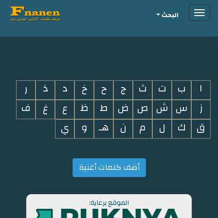
Toggle
البحث
navigation
i
ا
ب
ت
ث
ج
ح
خ
د
ذ
ر
ز
س
ش
ص
ض
ط
ظ
ع
غ
ف
ق
ك
ل
م
ن
هـ
و
ي
أضف كلمات أغنية
الموقع برعاية: