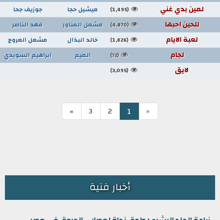
لمين بدي غني
ميشيل حجا
جوزيف جحا
(1,495)
للحين احبها
مشعل المناور
فهد الناصر
(4,870)
لعبة الايام
خالد البذال
مشعل العروج
(1,826)
لجام
الميم
ابراهيم السويدي
(72)
لايق
(3,095)
«
1
»
3
2
أخبار فنية