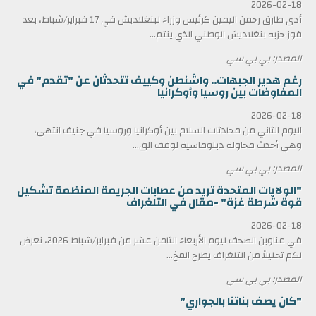
2026-02-18
أدى طارق رحمن اليمين كرئيس وزراء لبنغلاديش في 17 فبراير/شباط، بعد
فوز حزبه بنغلاديش الوطني الذي ينتم...
المصدر: بي بي سي
رغم هدير الجبهات.. واشنطن وكييف تتحدثان عن "تقدم" في
المفاوضات بين روسيا وأوكرانيا
2026-02-18
اليوم الثاني من محادثات السلام بين أوكرانيا وروسيا في جنيف انتهى،
وهي أحدث محاولة دبلوماسية لوقف الق...
المصدر: بي بي سي
"الولايات المتحدة تريد من عصابات الجريمة المنظمة تشكيل
قوة شرطة غزة" -مقال في التلغراف
2026-02-18
في عناوين الصحف ليوم الأربعاء الثامن عشر من فبراير/شباط 2026، نعرض
لكم تحليلاً من التلغراف يطرح المخ...
المصدر: بي بي سي
"كان يصف بناتنا بالجواري"