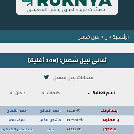
احصائيات فريدة لدوري روشن السعودي
الرئيسية
>
ن
> نبيل شعيل
أغاني نبيل شعيل: (148 أغنية)
حسابات نبيل شعيل
اسم الأغنية
كلمات
الحان
يسألونك
احمد الصانع
حمد القطان
(313)
يا مملوح
مشعل الذاير
نايف ناصر
(1,730)
يا مدور
كايد
عبدالقادر الهدهود
(418)