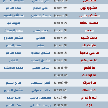
مضيعني
علي الفضلي
عبدالله الجاسم
(1,403)
مشورا نبيل
علي الخوار
فهد الناصر
(2,367)
مشكور ياللي
يوسف الصابري
عبدالله القعود
(2,604)
مسك الختام
جوزيف حجا
(2,962)
مجبور
حبيب فضل
عماد الرميثان
(1,721)
مالك شبيه
العاني
مشعل العروج
(2,817)
مازلت لك
ساهر
فهد الناصر
(2,769)
ما هي عادية
مشعل المناور
فهد الناصر
(1,329)
ما نسيتهم
مشعل المناور
الهادر
(2,362)
ما تضيع
سامي العلي
محمد الرويشد
(1,369)
ما اروعك
(9,629)
ما اجبرك
ناصر السبيعي
صالح يسلم
(1,805)
ما أنساك
خالد الحمراني
مشعل العروج
(2,755)
ليه يا غرام
مصطفى مرسي
وليد سعد
(2,637)
لولا
يوسف الشطي
فهد الناصر
(1,362)