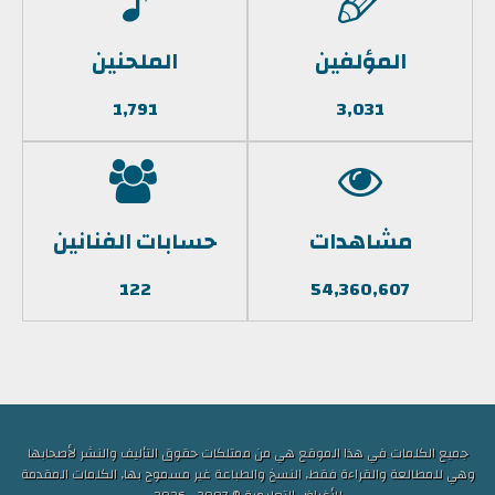
المؤلفين
الملحنين
1,791
3,031
مشاهدات
حسابات الفنانين
122
54,360,607
جميع الكلمات في هذا الموقع هي من ممتلكات حقوق التأليف والنشر لأصحابها
وهي للمطالعة والقراءة فقط, النسخ والطباعة غير مسموح بها, الكلمات المقدمة
للأغراض التعليمية © 2007 - 2026