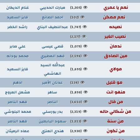
نعم يا عمري
مبارك الحديبي
غنام الديكان
(1,305)
نعم ممكن
احمد الصانع
فايز السعيد
(102)
نصيحه
عبداللطيف البناي
راشد الخضر
(1,747)
نصيب الغير
(2,177)
ندمان
قصي عيسى
علي صابر
(1,079)
مين الصادق
فهد المطيري
محمد بودله
(2,196)
عبدالله السيد
مولاي
فايز السعيد
(1,695)
الهاشمي
مو قليل
عدنان الأمير
ادهم
(134)
منهو انت
ساهر
مشعل العروج
(1,898)
من قال
الناصر
فهد الناصر
(3,610)
من شكالي حاله
بدر بورسلي
محمد البلوشي
(2,319)
من سنة
سعود البابطين
فهد الناصر
(1,513)
من تكون
هندي العنزي
عماد الرميثان
(2,930)