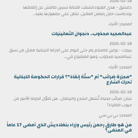
2026-02-18
دمشق - هدى العبودكشفت الفنانة نسرين طافش عن إطلاقها
بودكاست خلال رمضان المقبل، لتطل على جمهورها بعيد...
المصدر: الأنباء
عبدالمجيد مجذوب.. دنجوان الثمانينيات
2026-02-18
بيروت - بولين فاضللم يمر حتى اليوم على الدراما اللبنانية ممثل من نسق
عبدالمجيد مجذوب، وهو المطبوع في...
المصدر: الأنباء
"مجزرة ضرائب" أم "سلّة إنقاذ"؟ قرارات الحكومة اللبنانية
تحرك الشارع
2026-02-18
لبنان: ضرائب جديدة تُشعل الشارع والبرلمان.. هل تموّل الدولة الأجور من
جيوب الفقراء؟
المصدر: بي بي سي
من هو طارق رحمن رئيس وزراء بنغلاديش الذي أمضى 17 عاماً
في المنفى؟