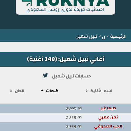
احصائيات فريدة لدوري روشن السعودي
الرئيسية
>
ن
> نبيل شعيل
أغاني نبيل شعيل: (148 أغنية)
حسابات نبيل شعيل
اسم الأغنية
كلمات
الحان
طبعا غير
(4,997)
ثمن عمري
(1,897)
الحب الصدوقي
(2,139)