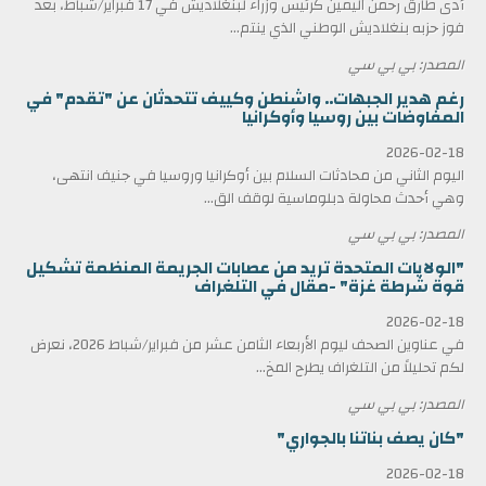
أدى طارق رحمن اليمين كرئيس وزراء لبنغلاديش في 17 فبراير/شباط، بعد
فوز حزبه بنغلاديش الوطني الذي ينتم...
المصدر: بي بي سي
رغم هدير الجبهات.. واشنطن وكييف تتحدثان عن "تقدم" في
المفاوضات بين روسيا وأوكرانيا
2026-02-18
اليوم الثاني من محادثات السلام بين أوكرانيا وروسيا في جنيف انتهى،
وهي أحدث محاولة دبلوماسية لوقف الق...
المصدر: بي بي سي
"الولايات المتحدة تريد من عصابات الجريمة المنظمة تشكيل
قوة شرطة غزة" -مقال في التلغراف
2026-02-18
في عناوين الصحف ليوم الأربعاء الثامن عشر من فبراير/شباط 2026، نعرض
لكم تحليلاً من التلغراف يطرح المخ...
المصدر: بي بي سي
"كان يصف بناتنا بالجواري"
2026-02-18