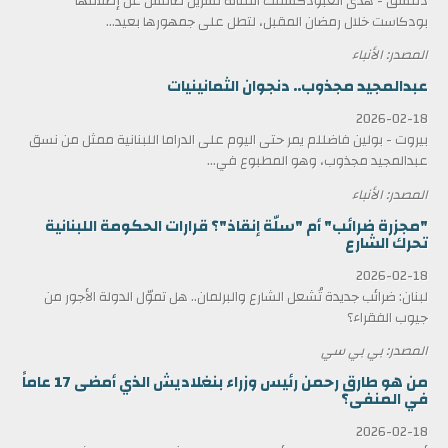
دمشق - هدى العبودكشفت الفنانة نسرين طافش عن إطلاقها
بودكاست خلال رمضان المقبل، لتطل على جمهورها بعيد...
المصدر: الأنباء
عبدالمجيد مجذوب.. دنجوان الثمانينيات
2026-02-18
بيروت - بولين فاضللم يمر حتى اليوم على الدراما اللبنانية ممثل من نسق
عبدالمجيد مجذوب، وهو المطبوع في...
المصدر: الأنباء
"مجزرة ضرائب" أم "سلّة إنقاذ"؟ قرارات الحكومة اللبنانية
تحرك الشارع
2026-02-18
لبنان: ضرائب جديدة تُشعل الشارع والبرلمان.. هل تموّل الدولة الأجور من
جيوب الفقراء؟
المصدر: بي بي سي
من هو طارق رحمن رئيس وزراء بنغلاديش الذي أمضى 17 عاماً
في المنفى؟
2026-02-18