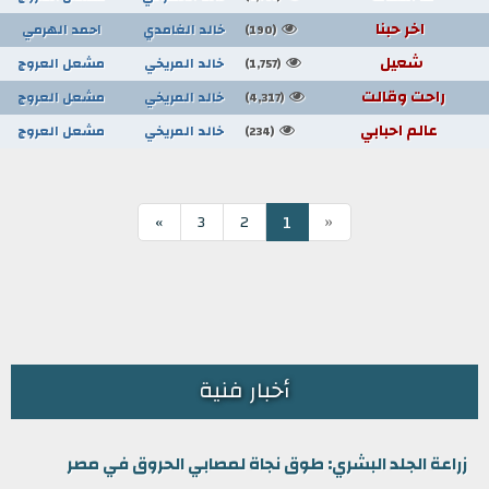
اخر حبنا
خالد الغامدي
احمد الهرمي
(190)
شعيل
خالد المريخي
مشعل العروج
(1,757)
راحت وقالت
خالد المريخي
مشعل العروج
(4,317)
عالم احبابي
خالد المريخي
مشعل العروج
(234)
«
1
»
3
2
أخبار فنية
زراعة الجلد البشري: طوق نجاة لمصابي الحروق في مصر