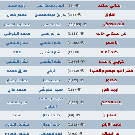
بقالي ساعه
ايمن بهجت قمر
وليد سعد
(74)
افارق
بدر بن عبدالمحسن
عصام كمال
(396)
الله ياخوفي
بدر بورسلي
عبدالرب ادريس
(11,189)
من شكالي حاله
بدر بورسلي
محمد البلوشي
(2,319)
يا قمر
بشار الشطي
بشار الشطي
(2,085)
كله تمام
بشار الشطي
BOB
(28)
كويتي وافتخر
بشار الشطي
بشار الشطي
(1,966)
قهر (هو حبكم والحب)
تركي
طارق محمد
(3,642)
مجبور
حبيب فضل
عماد الرميثان
(1,721)
ابجد هوز
حميد البلوشي
محمد غازي
(158)
حميد بن سعيد
يا سعدهم
فايز السعيد
(1,355)
النيادي
سهران
خالد البذال
سايد
(64)
لعبة الايام
خالد البذال
مشعل العروج
(1,826)
ما أنساك
خالد الحمراني
مشعل العروج
(2,755)