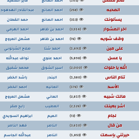
نعم ممكن
احمد الصانع
فايز السعيد
(102)
المحبه
احمد الصانع
عبدالقادر الهدهود
(258)
يسألونك
احمد الصانع
حمد القطان
(313)
اخر المشوار
احمد بن ظاهر
احمد الهرمي
(3,514)
وقف شويه
احمد بن ظاهر
مشعل العروج
(76)
على مين
احمد شتا
صلاح الشرنوبي
(1,692)
يا عسل
احمد علوي
نواف عبدالله
(5,898)
الله يا حلوك
اسير الشوق
محمد شفيق
(2,000)
تنام الناس
البندر
راشد الخضر
(1,580)
الأسد
العاليه
احمد الخضر
(176)
مالك شبيه
العاني
مشعل العروج
(2,817)
اشر بعينك
العطيب
رابح صقر
(2,126)
لجام
الميم
ابراهيم السويدي
(72)
من قال
الناصر
فهد الناصر
(3,610)
حيرتني بإسمك
الناصر
عبدالله الجاسم
(1,853)