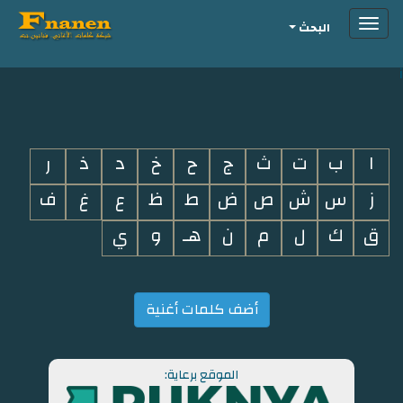
Toggle
البحث
navigation
i
ا
ب
ت
ث
ج
ح
خ
د
ذ
ر
ز
س
ش
ص
ض
ط
ظ
ع
غ
ف
ق
ك
ل
م
ن
هـ
و
ي
أضف كلمات أغنية
الموقع برعاية: