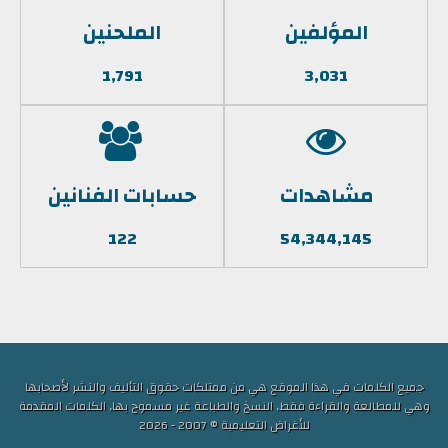
المؤلفين
الملحنين
1,791
3,031
مشاهدات
حسابات الفنانين
122
54,344,145
جميع الكلمات في هذا الموقع هي من ممتلكات حقوق التأليف والنشر لأصحابها
وهي للمطالعة والقراءة فقط, النسخ والطباعة غير مسموح بها, الكلمات المقدمة
للأغراض التعليمية © 2007 - 2026