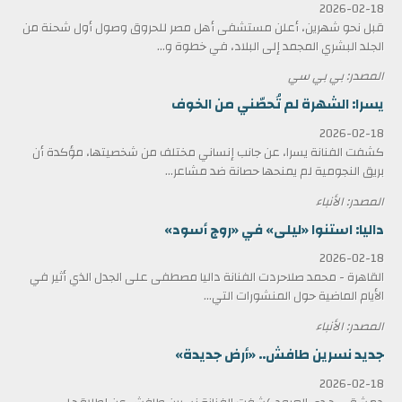
2026-02-18
قبل نحو شهرين، أعلن مستشفى أهل مصر للحروق وصول أول شحنة من
الجلد البشري المجمد إلى البلاد، في خطوة و...
المصدر: بي بي سي
يسرا: الشهرة لم تُحصّني من الخوف
2026-02-18
كشفت الفنانة يسرا، عن جانب إنساني مختلف من شخصيتها، مؤكدة أن
بريق النجومية لم يمنحها حصانة ضد مشاعر...
المصدر: الأنباء
داليا: استنوا «ليلى» في «روج أسود»
2026-02-18
القاهرة - محمد صلاحردت الفنانة داليا مصطفى على الجدل الذي أثير في
الأيام الماضية حول المنشورات التي...
المصدر: الأنباء
جديد نسرين طافش.. «أرض جديدة»
2026-02-18