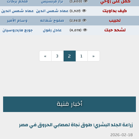
كمل على روحي
نزار فرنسيس
ملحم بركات
(1,600)
كيف بداويك
عماد شمس الدين
عماد شمس الدين
(1,927)
لحبيب
صفوح شغاله
وسام الأمير
(2,963)
لشحد حبك
عادل رفول
جورج ماردروسيان
(4,078)
2
»
3
1
«
أخبار فنية
زراعة الجلد البشري: طوق نجاة لمصابي الحروق في مصر
2026-02-18