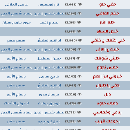
حظي حلو
نزار فرنسيس
عاصي الحلاني
(1,649)
حكم القاضي
عماد شمس الدين
عماد شمس الدين
(2,194)
حلم النار
عصام زغيب
جورج ماردروسيان
(1,363)
خلص السهر
(2,685)
خلي كتفك ع كتفي
ابراهيم قطيش
سمير صفير
(1,840)
خليك ع الارض
عماد شمس الدين
عماد شمس الدين
(2,200)
خليني شوفك
حسن اسماعيل
وسام الأمير
(3,747)
خمس نجوم
عماد شمس الدين
عماد شمس الدين
(1,205)
خيروني ابن العم
فادي سامي
وسام الأمير
(5,141)
دقي يا طبول
ابراهيم قطيش
سمير صفير
(2,043)
دلل
مرسال مدور
وسام الأمير
(1,310)
دمعه حلوه
توفيق بركات
انطوان الشعك
(1,479)
رباعي وخماسي
عماد شمس الدين
عماد شمس الدين
(1,799)
رجوعك قريب
نبيل ابو عبدو
سمير صفير
(1,236)