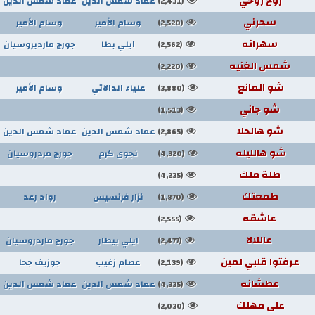
روح روحي
عماد شمس الدين
عماد شمس الدين
(2,431)
سحرني
وسام الأمير
وسام الأمير
(2,520)
سهرانه
ايلي بطا
جورج مارديروسيان
(2,562)
شمس الغنيه
(2,220)
شو المانع
علياء الدالاتي
وسام الأمير
(3,880)
شو جاني
(1,513)
شو هالحلا
عماد شمس الدين
عماد شمس الدين
(2,865)
شو هالليله
نجوى كرم
جورج مردروسيان
(4,320)
طلة ملك
(4,235)
طمعتك
نزار فرنسيس
رواد رعد
(1,870)
عاشقه
(2,555)
عاللالا
ايلي بيطار
جورج ماردروسيان
(2,477)
عرفتوا قلبي لمين
عصام زغيب
جوزيف جحا
(2,139)
عطشانه
عماد شمس الدين
عماد شمس الدين
(4,335)
على مهلك
(2,030)