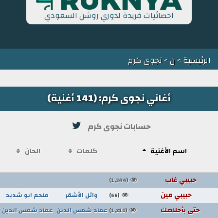
احصائيات فريدة لدوري روشن السعودي
الرئيسية
>
ن
> نجوى كرم
أغاني نجوى كرم: (141 أغنية)
حسابات نجوى كرم
اسم الأغنية
كلمات
الحان
حبيبي غاب
(1,344)
حبيبي مين
وائل الأشقر
ملحم ابو شديد
(66)
حتى بأحلامك
عماد شمس الدين
عماد شمس الدين
(1,311)