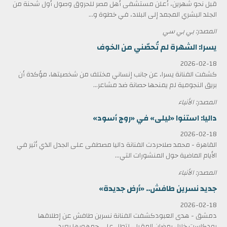
قبل نحو شهرين، أعلن مستشفى أهل مصر للحروق وصول أول شحنة من
الجلد البشري المجمد إلى البلاد، في خطوة و...
المصدر: بي بي سي
يسرا: الشهرة لم تُحصّني من الخوف
2026-02-18
كشفت الفنانة يسرا، عن جانب إنساني مختلف من شخصيتها، مؤكدة أن
بريق النجومية لم يمنحها حصانة ضد مشاعر...
المصدر: الأنباء
داليا: استنوا «ليلى» في «روج أسود»
2026-02-18
القاهرة - محمد صلاحردت الفنانة داليا مصطفى على الجدل الذي أثير في
الأيام الماضية حول المنشورات التي...
المصدر: الأنباء
جديد نسرين طافش.. «أرض جديدة»
2026-02-18
دمشق - هدى العبودكشفت الفنانة نسرين طافش عن إطلاقها
بودكاست خلال رمضان المقبل، لتطل على جمهورها بعيد...