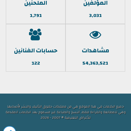
المؤلفين
الملحنين
1,791
3,031
مشاهدات
حسابات الفنانين
122
54,363,521
جميع الكلمات في هذا الموقع هي من ممتلكات حقوق التأليف والنشر لأصحابها
وهي للمطالعة والقراءة فقط, النسخ والطباعة غير مسموح بها, الكلمات المقدمة
للأغراض التعليمية © 2007 - 2026