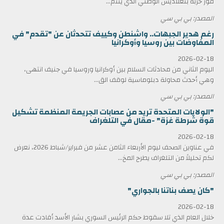
فوز حزبه بنغلاديش الوطني الذي ينتم...
المصدر: بي بي سي
رغم هدير الجبهات.. واشنطن وكييف تتحدثان عن "تقدم" في
المفاوضات بين روسيا وأوكرانيا
2026-02-18
اليوم الثاني من محادثات السلام بين أوكرانيا وروسيا في جنيف انتهى،
وهي أحدث محاولة دبلوماسية لوقف الق...
المصدر: بي بي سي
"الولايات المتحدة تريد من عصابات الجريمة المنظمة تشكيل
قوة شرطة غزة" -مقال في التلغراف
2026-02-18
في عناوين الصحف ليوم الأربعاء الثامن عشر من فبراير/شباط 2026، نعرض
لكم تحليلاً من التلغراف يطرح المخ...
المصدر: بي بي سي
"كان يصف بناتنا بالجواري"
2026-02-18
خلال العام الذي تلا سقوط حكم الرئيس السوري بشار الأسد أفادت عدة