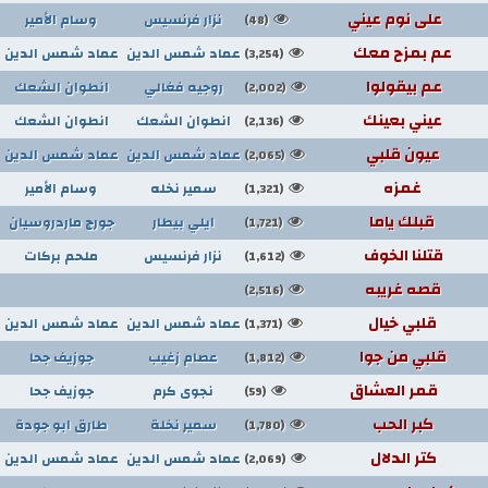
على نوم عيني
نزار فرنسيس
وسام الأمير
(48)
عم بمزح معك
عماد شمس الدين
عماد شمس الدين
(3,254)
عم بيقولوا
روجيه فغالي
انطوان الشعك
(2,002)
عيني بعينك
انطوان الشعك
انطوان الشعك
(2,136)
عيون قلبي
عماد شمس الدين
عماد شمس الدين
(2,065)
غمزه
سمير نخله
وسام الأمير
(1,321)
قبلك ياما
ايلي بيطار
جورج ماردروسيان
(1,721)
قتلنا الخوف
نزار فرنسيس
ملحم بركات
(1,612)
قصه غريبه
(2,516)
قلبي خيال
عماد شمس الدين
عماد شمس الدين
(1,371)
قلبي من جوا
عصام زغيب
جوزيف جحا
(1,812)
قمر العشاق
نجوى كرم
جوزيف جحا
(59)
كبر الحب
سمير نخلة
طارق ابو جودة
(1,780)
كتر الدلال
عماد شمس الدين
عماد شمس الدين
(2,069)