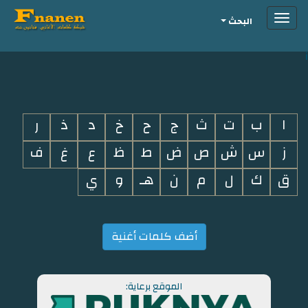
Toggle
البحث
navigation
i
ا
ب
ت
ث
ج
ح
خ
د
ذ
ر
ز
س
ش
ص
ض
ط
ظ
ع
غ
ف
ق
ك
ل
م
ن
هـ
و
ي
أضف كلمات أغنية
الموقع برعاية: