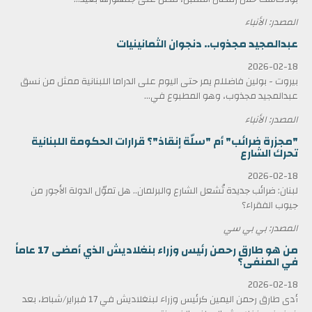
المصدر: الأنباء
عبدالمجيد مجذوب.. دنجوان الثمانينيات
2026-02-18
بيروت - بولين فاضللم يمر حتى اليوم على الدراما اللبنانية ممثل من نسق
عبدالمجيد مجذوب، وهو المطبوع في...
المصدر: الأنباء
"مجزرة ضرائب" أم "سلّة إنقاذ"؟ قرارات الحكومة اللبنانية
تحرك الشارع
2026-02-18
لبنان: ضرائب جديدة تُشعل الشارع والبرلمان.. هل تموّل الدولة الأجور من
جيوب الفقراء؟
المصدر: بي بي سي
من هو طارق رحمن رئيس وزراء بنغلاديش الذي أمضى 17 عاماً
في المنفى؟
2026-02-18
أدى طارق رحمن اليمين كرئيس وزراء لبنغلاديش في 17 فبراير/شباط، بعد