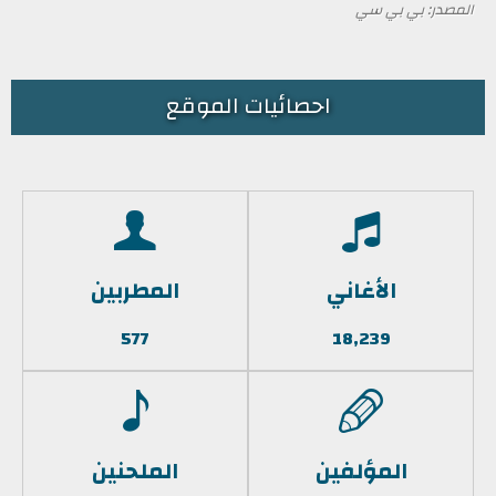
المصدر: بي بي سي
احصائيات الموقع
الأغاني
المطربين
577
18,239
المؤلفين
الملحنين