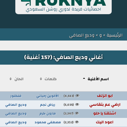
احصائيات فريدة لدوري روشن السعودي
الرئيسية
>
و
> وديع الصافي
أغاني وديع الصافي: (157 أغنية)
اسم الأغنية
كلمات
الحان
ابو الزلف
الأخوين رحباني
فلكلور
(4,563)
ارضي عم بتقاسي
رياض نجم
وديع الصافي
(5,035)
اشتقنا يا حلو
مارون كرم
وديع الصافي
(3,347)
اعود اليك
مصطفى محمود
وديع الصافي
(2,312)