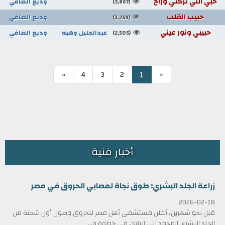
حبي اللي تركني وراح
وديع الصافي
(3,867)
حبيب القلب
وديع الصافي
(1,759)
حبيبي ونور عيني
عبدالجليل وهبه
وديع الصافي
(2,505)
«
1
»
4
3
2
أخبار فنية
زراعة الجلد البشري: طوق نجاة لمصابي الحروق في مصر
2026-02-18
قبل نحو شهرين، أعلن مستشفى أهل مصر للحروق وصول أول شحنة من
الجلد البشري المجمد إلى البلاد، في خطوة و...