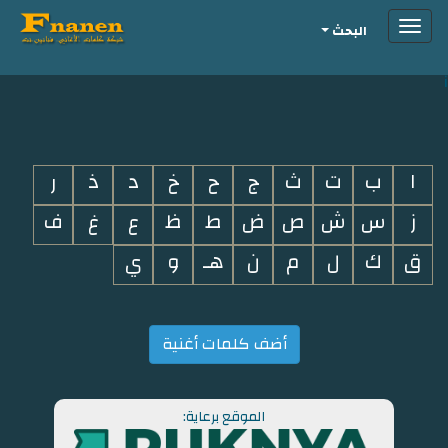
Toggle
البحث
navigation
i
ا
ب
ت
ث
ج
ح
خ
د
ذ
ر
ز
س
ش
ص
ض
ط
ظ
ع
غ
ف
ق
ك
ل
م
ن
هـ
و
ي
أضف كلمات أغنية
الموقع برعاية: