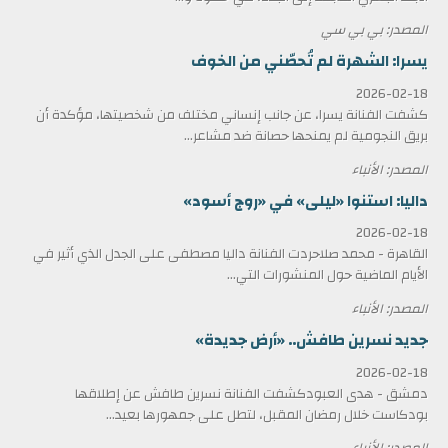
المصدر: بي بي سي
يسرا: الشهرة لم تُحصّني من الخوف
2026-02-18
كشفت الفنانة يسرا، عن جانب إنساني مختلف من شخصيتها، مؤكدة أن
بريق النجومية لم يمنحها حصانة ضد مشاعر...
المصدر: الأنباء
داليا: استنوا «ليلى» في «روج أسود»
2026-02-18
القاهرة - محمد صلاحردت الفنانة داليا مصطفى على الجدل الذي أثير في
الأيام الماضية حول المنشورات التي...
المصدر: الأنباء
جديد نسرين طافش.. «أرض جديدة»
2026-02-18
دمشق - هدى العبودكشفت الفنانة نسرين طافش عن إطلاقها
بودكاست خلال رمضان المقبل، لتطل على جمهورها بعيد...
المصدر: الأنباء