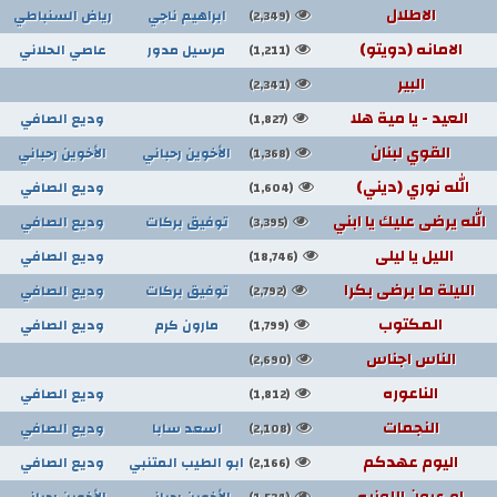
الاطلال
ابراهيم ناجي
رياض السنباطي
(2,349)
الامانه (دويتو)
مرسيل مدور
عاصي الحلاني
(1,211)
البير
(2,341)
العيد - يا مية هلا
وديع الصافي
(1,827)
القوي لبنان
الأخوين رحباني
الأخوين رحباني
(1,368)
الله نوري (ديني)
وديع الصافي
(1,604)
الله يرضى عليك يا ابني
توفيق بركات
وديع الصافي
(3,395)
الليل يا ليلى
وديع الصافي
(18,746)
الليلة ما برضى بكرا
توفيق بركات
وديع الصافي
(2,792)
المكتوب
مارون كرم
وديع الصافي
(1,799)
الناس اجناس
(2,690)
الناعوره
وديع الصافي
(1,812)
النجمات
اسعد سابا
وديع الصافي
(2,108)
اليوم عهدكم
ابو الطيب المتنبي
وديع الصافي
(2,166)
ام عيون اللوزيه
الأخوين رحباني
الأخوين رحباني