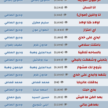
(1,534)
انا انسان
(2,142)
انا والليل (موال)
وديع الصافي
(2,552)
اولاد كنا اولاد
سليم مكرزل
وديع الصافي
(2,030)
اي اعتزاز
انطوان عون
وديع الصافي
(1,440)
ايدي على خدي
وديع الصافي
(1,882)
باعتلك سلامي
مارون كرم
عفيف رضوان
(2,096)
بالساحه تلاقينا
عبدالجليل وهبة
وديع الصلفي
(3,204)
بتحبني وشهقت بالبكي
بيار روفائيل
وديع الصافي
(3,843)
بتروح لك مشوار
عبدالجليل وهبة
فيلمون وهبة
(9,907)
بتنهد وايدي على خدي
مارون كرم
وديع الصافي
(2,044)
بدقلك عالربابا
محمد قصاص
محمد قصاص
(98)
بدي حبك
اسعد سابا
وديع الصافي
(1,839)
بعد الفن ما فيش
حسين السيد
بليغ حمدي
(1,291)
بعدهن ببالي
ايلي شويري
وديع الصافي
(3,139)