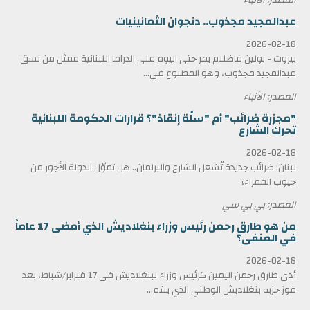
عبدالمجيد مجذوب.. دنجوان الثمانينيات
2026-02-18
بيروت - بولين فاضللم يمر حتى اليوم على الدراما اللبنانية ممثل من نسق
عبدالمجيد مجذوب، وهو المطبوع في...
المصدر: الأنباء
"مجزرة ضرائب" أم "سلّة إنقاذ"؟ قرارات الحكومة اللبنانية
تحرك الشارع
2026-02-18
لبنان: ضرائب جديدة تُشعل الشارع والبرلمان.. هل تموّل الدولة الأجور من
جيوب الفقراء؟
المصدر: بي بي سي
من هو طارق رحمن رئيس وزراء بنغلاديش الذي أمضى 17 عاماً
في المنفى؟
2026-02-18
أدى طارق رحمن اليمين كرئيس وزراء لبنغلاديش في 17 فبراير/شباط، بعد
فوز حزبه بنغلاديش الوطني الذي ينتم...