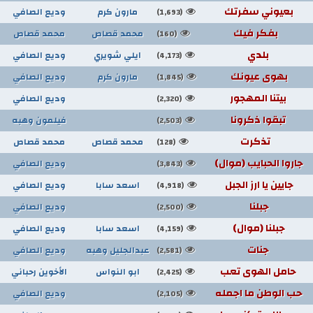
بعيوني سفرتك
مارون كرم
وديع الصافي
(1,693)
بفكر فيك
محمد قصاص
محمد قصاص
(160)
بلدي
ايلي شويري
وديع الصافي
(4,173)
بهوى عيونك
مارون كرم
وديع الصافي
(1,845)
بيتنا المهجور
وديع الصافي
(2,320)
تبقوا ذكرونا
فيلمون وهبه
(2,503)
تذكرت
محمد قصاص
محمد قصاص
(128)
جاروا الحبايب (موال)
وديع الصافي
(3,843)
جايين يا ارز الجبل
اسعد سابا
وديع الصافي
(4,918)
جبلنا
وديع الصافي
(2,500)
جبلنا (موال)
اسعد سابا
وديع الصافي
(4,159)
جنات
عبدالجليل وهبه
وديع الصافي
(2,581)
حامل الهوى تعب
ابو النواس
الأخوين رحباني
(2,425)
حب الوطن ما اجمله
وديع الصافي
(2,105)