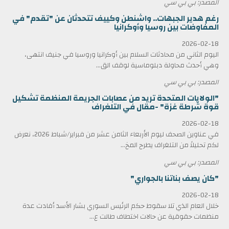
المصدر: بي بي سي
رغم هدير الجبهات.. واشنطن وكييف تتحدثان عن "تقدم" في
المفاوضات بين روسيا وأوكرانيا
2026-02-18
اليوم الثاني من محادثات السلام بين أوكرانيا وروسيا في جنيف انتهى،
وهي أحدث محاولة دبلوماسية لوقف الق...
المصدر: بي بي سي
"الولايات المتحدة تريد من عصابات الجريمة المنظمة تشكيل
قوة شرطة غزة" -مقال في التلغراف
2026-02-18
في عناوين الصحف ليوم الأربعاء الثامن عشر من فبراير/شباط 2026، نعرض
لكم تحليلاً من التلغراف يطرح المخ...
المصدر: بي بي سي
"كان يصف بناتنا بالجواري"
2026-02-18
خلال العام الذي تلا سقوط حكم الرئيس السوري بشار الأسد أفادت عدة
منظمات حقوقية عن حالات اختطاف طالت ع...