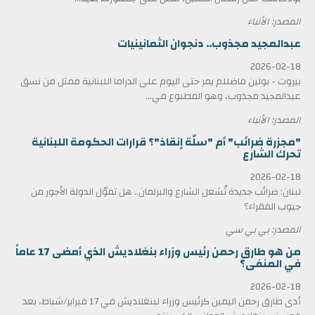
المصدر: الأنباء
عبدالمجيد مجذوب.. دنجوان الثمانينيات
2026-02-18
بيروت - بولين فاضللم يمر حتى اليوم على الدراما اللبنانية ممثل من نسق
عبدالمجيد مجذوب، وهو المطبوع في...
المصدر: الأنباء
"مجزرة ضرائب" أم "سلّة إنقاذ"؟ قرارات الحكومة اللبنانية
تحرك الشارع
2026-02-18
لبنان: ضرائب جديدة تُشعل الشارع والبرلمان.. هل تموّل الدولة الأجور من
جيوب الفقراء؟
المصدر: بي بي سي
من هو طارق رحمن رئيس وزراء بنغلاديش الذي أمضى 17 عاماً
في المنفى؟
2026-02-18
أدى طارق رحمن اليمين كرئيس وزراء لبنغلاديش في 17 فبراير/شباط، بعد