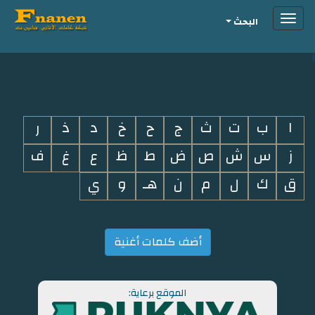
Toggle
البحث
navigation
i
ا
ب
ت
ث
ج
ح
خ
د
ذ
ر
ز
س
ش
ص
ض
ط
ظ
ع
غ
ف
ق
ك
ل
م
ن
هـ
و
ي
أضف كلمات أغنية
الموقع برعاية: