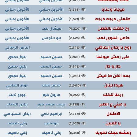
(2,748)
ميجانا وعتابا
الأخوين رحباني
الأخوين رحباني
(3,261)
طلعني درجه درجه
الأخوين رحباني
الأخوين رحباني
(1,527)
رح حلفك بالغصن
ميشال طرد
الأخوين رحباني
(4,210)
حامل الهوى تعب
ابو النواس
الأخوين رحباني
(2,425)
روح يا زمان الماضي
الياس الرحباني
(1,742)
على رمش عيونها
حسين السيد
بليغ حمدي
(7,260)
دار يا دار
حسين السيد
بليغ حمدي
(5,542)
بعد الفن ما فيش
حسين السيد
بليغ حمدي
(1,291)
هيدا لبنان
سمير نخله
جورج الصافي
(1,900)
زرعنا تلالك
مارون كرم
جورج ثابت
(4,255)
يا عيني ع الصبر
نجيب محمد نجم
رياض البندك
(5,235)
الاطلال
ابراهيم ناجي
رياض السنباطي
(2,349)
يا غايبين
فولكلور
زكي ناصيف
(1,915)
رمشة عينك تغوينا
زكي ناصيف
زكي ناصيف
(8,348)