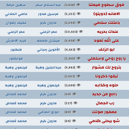
فوق سطوح ضيعتنا
عبدالسلام سفر
سهيل عرفة
(3,658)
الامانه (دويتو)
مرسيل مدور
عاصي الحلاني
(1,211)
باعتلك سلامي
مارون كرم
عفيف رضوان
(2,096)
عندك بحريه
عمر الزعني
عمر الزعني
(10,503)
على الله تعود
ميشال طعمه
فريد الاطرش
(5,458)
ابو الزلف
الأخوين رحباني
فلكلور
(4,563)
يا روح روحي وسلملي
فولكلور
(1,550)
بتروح لك مشوار
عبدالجليل وهبة
فيلمون وهبة
(9,882)
تبقوا ذكرونا
فيلمون وهبه
(2,501)
حلوه وكذابه
فيلمون وهبه
فيلمون وهبه
(3,688)
راجع من جديد
مارون كرم
محمد قصاص
(49)
رب الجمال
مارون كرم
محمد قصاص
(117)
عصفور صوتك
جورج الصافي
محمد قصاص
(80)
شو بيحلى كلامي
مارون كرم
محمد قصاص
(69)