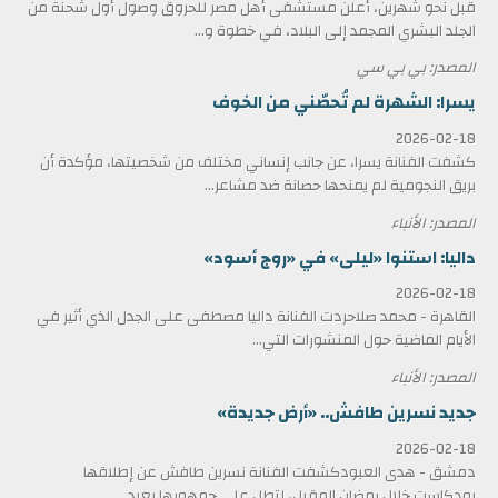
قبل نحو شهرين، أعلن مستشفى أهل مصر للحروق وصول أول شحنة من
الجلد البشري المجمد إلى البلاد، في خطوة و...
المصدر: بي بي سي
يسرا: الشهرة لم تُحصّني من الخوف
2026-02-18
كشفت الفنانة يسرا، عن جانب إنساني مختلف من شخصيتها، مؤكدة أن
بريق النجومية لم يمنحها حصانة ضد مشاعر...
المصدر: الأنباء
داليا: استنوا «ليلى» في «روج أسود»
2026-02-18
القاهرة - محمد صلاحردت الفنانة داليا مصطفى على الجدل الذي أثير في
الأيام الماضية حول المنشورات التي...
المصدر: الأنباء
جديد نسرين طافش.. «أرض جديدة»
2026-02-18
دمشق - هدى العبودكشفت الفنانة نسرين طافش عن إطلاقها
بودكاست خلال رمضان المقبل، لتطل على جمهورها بعيد...