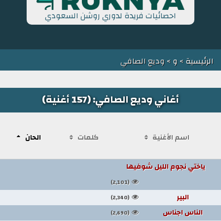
احصائيات فريدة لدوري روشن السعودي
الرئيسية
>
و
> وديع الصافي
أغاني وديع الصافي: (157 أغنية)
اسم الأغنية
كلمات
الحان
ياختي نجوم الليل شوفيها
(2,101)
البير
(2,340)
الناس اجناس
(2,690)