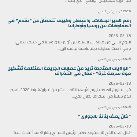
فوز حزبه بنغلاديش الوطني الذي ينتم...
المصدر: بي بي سي
رغم هدير الجبهات.. واشنطن وكييف تتحدثان عن "تقدم" في
المفاوضات بين روسيا وأوكرانيا
2026-02-18
اليوم الثاني من محادثات السلام بين أوكرانيا وروسيا في جنيف انتهى،
وهي أحدث محاولة دبلوماسية لوقف الق...
المصدر: بي بي سي
"الولايات المتحدة تريد من عصابات الجريمة المنظمة تشكيل
قوة شرطة غزة" -مقال في التلغراف
2026-02-18
في عناوين الصحف ليوم الأربعاء الثامن عشر من فبراير/شباط 2026، نعرض
لكم تحليلاً من التلغراف يطرح المخ...
المصدر: بي بي سي
"كان يصف بناتنا بالجواري"
2026-02-18
خلال العام الذي تلا سقوط حكم الرئيس السوري بشار الأسد أفادت عدة