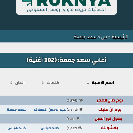
احصائيات فريدة لدوري روشن السعودي
الرئيسية
>
س
> سعد جمعة
أغاني سعد جمعة: (182 أغنية)
اسم الأغنية
كلمات
الحان
يوم ضاع العمر
(1,374)
يوم ان قلبك
عبدالرحمن المطرف
سعد جمعة
(2,642)
يقول نور العين
(936)
يغشونك
خالد هياس
خالد هياس
(1,527)