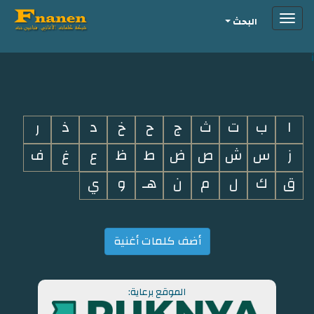
Toggle
البحث
navigation
i
ا
ب
ت
ث
ج
ح
خ
د
ذ
ر
ز
س
ش
ص
ض
ط
ظ
ع
غ
ف
ق
ك
ل
م
ن
هـ
و
ي
أضف كلمات أغنية
الموقع برعاية: