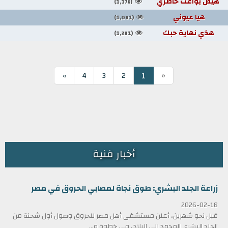
هيض بواعث خاطري
(1,176)
هيا عيوني
(1,081)
هذي نهاية حبك
(1,281)
«
1
»
4
3
2
أخبار فنية
زراعة الجلد البشري: طوق نجاة لمصابي الحروق في مصر
2026-02-18
قبل نحو شهرين، أعلن مستشفى أهل مصر للحروق وصول أول شحنة من
الجلد البشري المجمد إلى البلاد، في خطوة و...