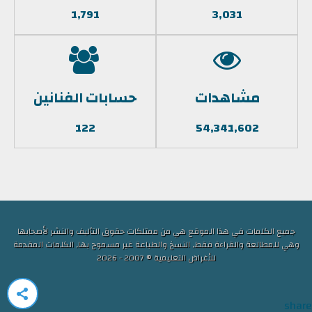
1,791
3,031
مشاهدات
حسابات الفنانين
122
54,341,602
جميع الكلمات في هذا الموقع هي من ممتلكات حقوق التأليف والنشر لأصحابها
وهي للمطالعة والقراءة فقط, النسخ والطباعة غير مسموح بها, الكلمات المقدمة
للأغراض التعليمية © 2007 - 2026
share