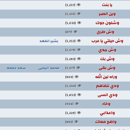
يا بنت
(1,217)
وين الصبر
(1,331)
وشلون جوك
(1,032)
وش طرى
(877)
وش حيلتي يا عرب
بشير الفهد
(1,212)
وش بيدي
(1,179)
وش بك
(1,283)
وش بقى
محمد اليحيى
سعد جمعه
(1,177)
وراه لين الله
(869)
ودي نتفاهم
(1,154)
ودي انسى
(1,812)
وخاء
(906)
واعذابي
(1,229)
واضح معاك
(882)