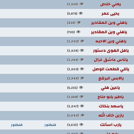
يعني خلاص
(1,534)
يحيى عمر
(5,875)
ياهلي وين المقادير
(426)
ياهلي وين المقادير
(730)
ياهلي وين الاحبه
(1,042)
ياهل الهوى دستور
(1,624)
ياناس عاشق غزال
(1,246)
ياللي قطعت الوصل
(1,603)
يالابس البرقع
(1,949)
ياعين هلي
(5,231)
ياطير يابو جناح
(1,568)
ياسعد بنخاك
(1,047)
يازين خاف الله
(5,040)
يارب اسألك
فلكلور
فلكلور
(3,631)
يابو علي