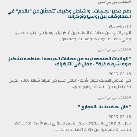
المصدر: بي بي سي
رغم هدير الجبهات.. واشنطن وكييف تتحدثان عن "تقدم" في
المفاوضات بين روسيا وأوكرانيا
2026-02-18
اليوم الثاني من محادثات السلام بين أوكرانيا وروسيا في جنيف انتهى،
وهي أحدث محاولة دبلوماسية لوقف الق...
المصدر: بي بي سي
"الولايات المتحدة تريد من عصابات الجريمة المنظمة تشكيل
قوة شرطة غزة" -مقال في التلغراف
2026-02-18
في عناوين الصحف ليوم الأربعاء الثامن عشر من فبراير/شباط 2026، نعرض
لكم تحليلاً من التلغراف يطرح المخ...
المصدر: بي بي سي
"كان يصف بناتنا بالجواري"
2026-02-18
خلال العام الذي تلا سقوط حكم الرئيس السوري بشار الأسد أفادت عدة
منظمات حقوقية عن حالات اختطاف طالت ع...