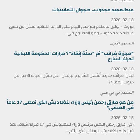
عبدالمجيد مجذوب.. دنجوان الثمانينيات
2026-02-18
بيروت - بولين فاضللم يمر حتى اليوم على الدراما اللبنانية ممثل من نسق
عبدالمجيد مجذوب، وهو المطبوع في...
المصدر: الأنباء
"مجزرة ضرائب" أم "سلّة إنقاذ"؟ قرارات الحكومة اللبنانية
تحرك الشارع
2026-02-18
لبنان: ضرائب جديدة تُشعل الشارع والبرلمان.. هل تموّل الدولة الأجور من
جيوب الفقراء؟
المصدر: بي بي سي
من هو طارق رحمن رئيس وزراء بنغلاديش الذي أمضى 17 عاماً
في المنفى؟
2026-02-18
أدى طارق رحمن اليمين كرئيس وزراء لبنغلاديش في 17 فبراير/شباط، بعد
فوز حزبه بنغلاديش الوطني الذي ينتم...