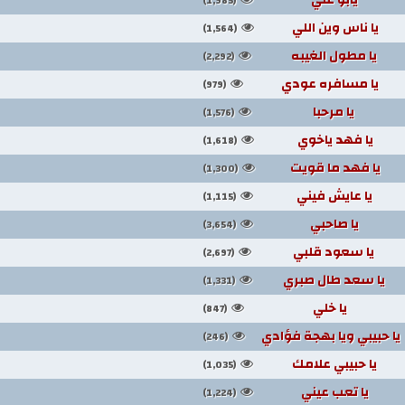
(1,985)
يا ناس وين اللي
(1,564)
يا مطول الغيبه
(2,292)
يا مسافره عودي
(979)
يا مرحبا
(1,576)
يا فهد ياخوي
(1,618)
يا فهد ما قويت
(1,300)
يا عايش فيني
(1,115)
يا صاحبي
(3,654)
يا سعود قلبي
(2,697)
يا سعد طال صبري
(1,331)
يا خلي
(847)
يا حبيبي ويا بهجة فؤادي
(246)
يا حبيبي علامك
(1,035)
يا تعب عيني
(1,224)