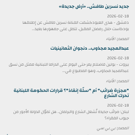
جديد نسرين طافش.. «أرض جديدة»
2026-02-18
دمشق - هدى العبودكشفت الفنانة نسرين طافش عن إطلاقها
بودكاست خلال رمضان المقبل، لتطل على جمهورها بعيد...
المصدر: الأنباء
عبدالمجيد مجذوب.. دنجوان الثمانينيات
2026-02-18
بيروت - بولين فاضللم يمر حتى اليوم على الدراما اللبنانية ممثل من نسق
عبدالمجيد مجذوب، وهو المطبوع في...
المصدر: الأنباء
"مجزرة ضرائب" أم "سلّة إنقاذ"؟ قرارات الحكومة اللبنانية
تحرك الشارع
2026-02-18
لبنان: ضرائب جديدة تُشعل الشارع والبرلمان.. هل تموّل الدولة الأجور من
جيوب الفقراء؟
المصدر: بي بي سي