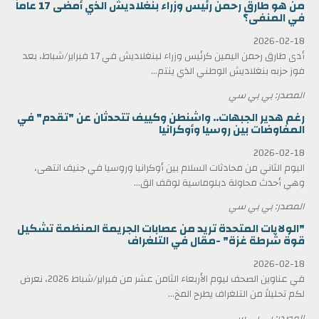
من هو طارق رحمن رئيس وزراء بنغلاديش الذي أمضى 17 عاماً
في المنفى؟
2026-02-18
أدى طارق رحمن اليمين كرئيس وزراء لبنغلاديش في 17 فبراير/شباط، بعد
فوز حزبه بنغلاديش الوطني الذي ينتم...
المصدر: بي بي سي
رغم هدير الجبهات.. واشنطن وكييف تتحدثان عن "تقدم" في
المفاوضات بين روسيا وأوكرانيا
2026-02-18
اليوم الثاني من محادثات السلام بين أوكرانيا وروسيا في جنيف انتهى،
وهي أحدث محاولة دبلوماسية لوقف الق...
المصدر: بي بي سي
"الولايات المتحدة تريد من عصابات الجريمة المنظمة تشكيل
قوة شرطة غزة" -مقال في التلغراف
2026-02-18
في عناوين الصحف ليوم الأربعاء الثامن عشر من فبراير/شباط 2026، نعرض
لكم تحليلاً من التلغراف يطرح المخ...
المصدر: بي بي سي