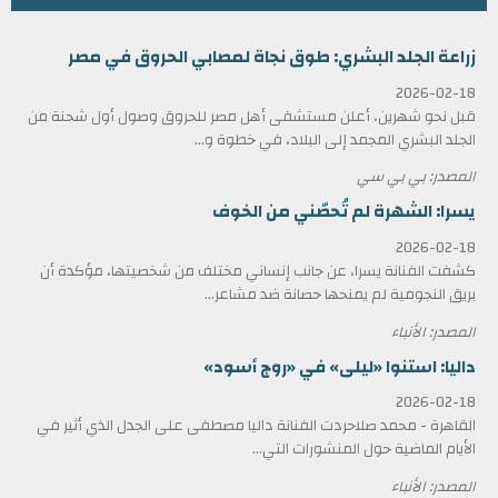
زراعة الجلد البشري: طوق نجاة لمصابي الحروق في مصر
2026-02-18
قبل نحو شهرين، أعلن مستشفى أهل مصر للحروق وصول أول شحنة من
الجلد البشري المجمد إلى البلاد، في خطوة و...
المصدر: بي بي سي
يسرا: الشهرة لم تُحصّني من الخوف
2026-02-18
كشفت الفنانة يسرا، عن جانب إنساني مختلف من شخصيتها، مؤكدة أن
بريق النجومية لم يمنحها حصانة ضد مشاعر...
المصدر: الأنباء
داليا: استنوا «ليلى» في «روج أسود»
2026-02-18
القاهرة - محمد صلاحردت الفنانة داليا مصطفى على الجدل الذي أثير في
الأيام الماضية حول المنشورات التي...
المصدر: الأنباء