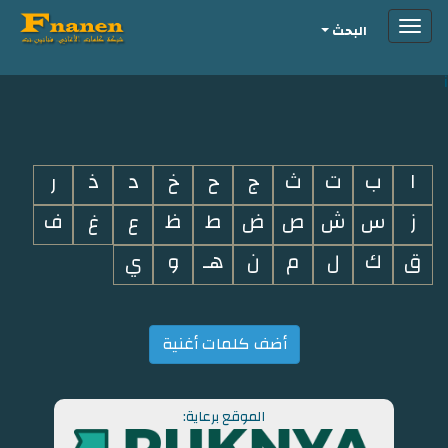
Toggle
البحث
navigation
i
ا
ب
ت
ث
ج
ح
خ
د
ذ
ر
ز
س
ش
ص
ض
ط
ظ
ع
غ
ف
ق
ك
ل
م
ن
هـ
و
ي
أضف كلمات أغنية
الموقع برعاية: