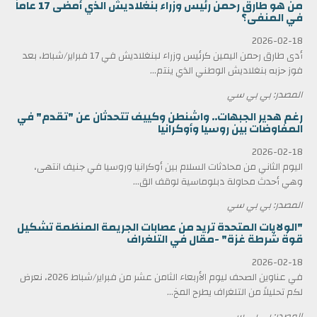
من هو طارق رحمن رئيس وزراء بنغلاديش الذي أمضى 17 عاماً
في المنفى؟
2026-02-18
أدى طارق رحمن اليمين كرئيس وزراء لبنغلاديش في 17 فبراير/شباط، بعد
فوز حزبه بنغلاديش الوطني الذي ينتم...
المصدر: بي بي سي
رغم هدير الجبهات.. واشنطن وكييف تتحدثان عن "تقدم" في
المفاوضات بين روسيا وأوكرانيا
2026-02-18
اليوم الثاني من محادثات السلام بين أوكرانيا وروسيا في جنيف انتهى،
وهي أحدث محاولة دبلوماسية لوقف الق...
المصدر: بي بي سي
"الولايات المتحدة تريد من عصابات الجريمة المنظمة تشكيل
قوة شرطة غزة" -مقال في التلغراف
2026-02-18
في عناوين الصحف ليوم الأربعاء الثامن عشر من فبراير/شباط 2026، نعرض
لكم تحليلاً من التلغراف يطرح المخ...
المصدر: بي بي سي