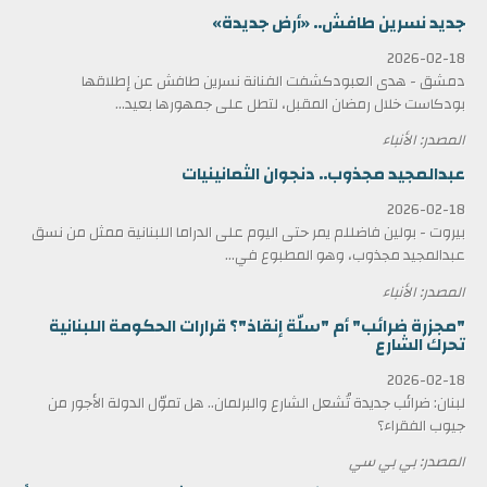
جديد نسرين طافش.. «أرض جديدة»
2026-02-18
دمشق - هدى العبودكشفت الفنانة نسرين طافش عن إطلاقها
بودكاست خلال رمضان المقبل، لتطل على جمهورها بعيد...
المصدر: الأنباء
عبدالمجيد مجذوب.. دنجوان الثمانينيات
2026-02-18
بيروت - بولين فاضللم يمر حتى اليوم على الدراما اللبنانية ممثل من نسق
عبدالمجيد مجذوب، وهو المطبوع في...
المصدر: الأنباء
"مجزرة ضرائب" أم "سلّة إنقاذ"؟ قرارات الحكومة اللبنانية
تحرك الشارع
2026-02-18
لبنان: ضرائب جديدة تُشعل الشارع والبرلمان.. هل تموّل الدولة الأجور من
جيوب الفقراء؟
المصدر: بي بي سي