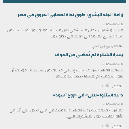
زراعة الجلد البشري: طوق نجاة لمصابي الحروق في مصر
2026-02-18
قبل نحو شهرين، أعلن مستشفى أهل مصر للحروق وصول أول شحنة من
الجلد البشري المجمد إلى البلاد، في خطوة و...
المصدر: بي بي سي
يسرا: الشهرة لم تُحصّني من الخوف
2026-02-18
كشفت الفنانة يسرا، عن جانب إنساني مختلف من شخصيتها، مؤكدة أن
بريق النجومية لم يمنحها حصانة ضد مشاعر...
المصدر: الأنباء
داليا: استنوا «ليلى» في «روج أسود»
2026-02-18
القاهرة - محمد صلاحردت الفنانة داليا مصطفى على الجدل الذي أثير في
الأيام الماضية حول المنشورات التي...
المصدر: الأنباء