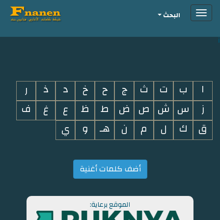
Toggle
البحث
navigation
i
ا
ب
ت
ث
ج
ح
خ
د
ذ
ر
ز
س
ش
ص
ض
ط
ظ
ع
غ
ف
ق
ك
ل
م
ن
هـ
و
ي
أضف كلمات أغنية
الموقع برعاية: