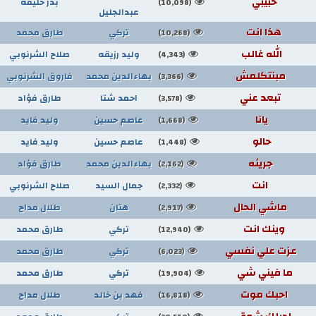
حبيٌبي
بدر خليفه
(10,098)
عبدالجليل
هذا انت
تركي
طارق محمد
(10,268)
الله غالب
وليد رزيقه
صلاح الشرنوبي
(4,343)
مبنتكلمش
بهاءالدين محمد
فاروق الشرنوبي
(3,366)
تبعد عني
احمد شتا
طارق فؤاد
(3,578)
يانا
عاصم حسين
وليد فايد
(1,668)
حالو
عاصم حسين
وليد فايد
(1,448)
جريئه
بهاءالدين محمد
طارق فؤاد
(2,162)
انت
جمال السيد
صلاح الشرنوبي
(2,332)
ماشي الحال
هتان
طلال مداح
(2,917)
وينك انت
تركي
طارق محمد
(12,940)
عزت علي نفسي
تركي
طارق محمد
(6,023)
ما فيني شي
تركي
طارق محمد
(19,904)
احبك موت
فهد بن خالد
طلال مداح
(16,818)