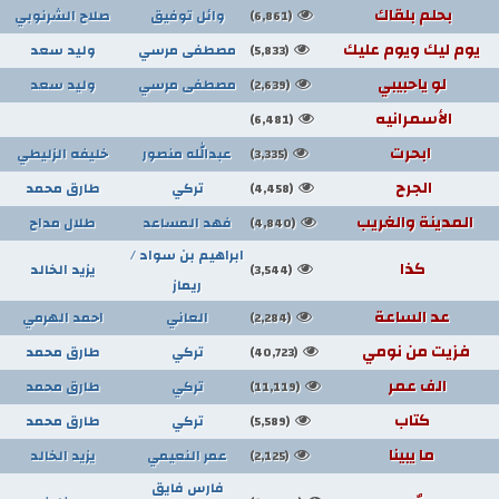
بحلم بلقاك
وائل توفيق
صلاح الشرنوبي
(6,861)
يوم ليك ويوم عليك
مصطفى مرسي
وليد سعد
(5,833)
لو ياحبيبي
مصطفى مرسي
وليد سعد
(2,639)
الأسمرانيه
(6,481)
ابحرت
عبدالله منصور
خليفه الزليطي
(3,335)
الجرح
تركي
طارق محمد
(4,458)
المدينة والغريب
فهد المساعد
طلال مداح
(4,840)
ابراهيم بن سواد /
كذا
يزيد الخالد
(3,544)
ريماز
عد الساعة
العاني
احمد الهرمي
(2,284)
فزيت من نومي
تركي
طارق محمد
(40,723)
الف عمر
تركي
طارق محمد
(11,119)
كتاب
تركي
طارق محمد
(5,589)
ما يبينا
عمر النعيمي
يزيد الخالد
(2,125)
فارس فايق