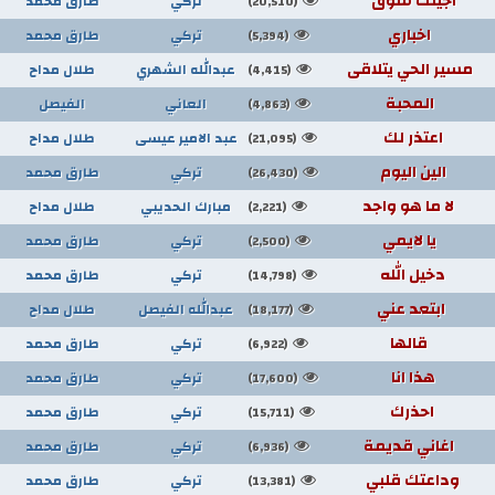
اجيلك شوق
تركي
طارق محمد
(20,510)
اخباري
تركي
طارق محمد
(5,394)
مسير الحي يتلاقى
عبدالله الشهري
طلال مداح
(4,415)
المحبة
العاني
الفيصل
(4,863)
اعتذر لك
عبد الامير عيسى
طلال مداح
(21,095)
الين اليوم
تركي
طارق محمد
(26,430)
لا ما هو واجد
مبارك الحديبي
طلال مداح
(2,221)
يا لايمي
تركي
طارق محمد
(2,500)
دخيل الله
تركي
طارق محمد
(14,798)
ابتعد عني
عبدالله الفيصل
طلال مداح
(18,177)
قالها
تركي
طارق محمد
(6,922)
هذا انا
تركي
طارق محمد
(17,600)
احذرك
تركي
طارق محمد
(15,711)
اغاني قديمة
تركي
طارق محمد
(6,936)
وداعتك قلبي
تركي
طارق محمد
(13,381)