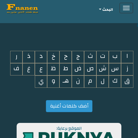
Toggle
البحث
navigation
i
ا
ب
ت
ث
ج
ح
خ
د
ذ
ر
ز
س
ش
ص
ض
ط
ظ
ع
غ
ف
ق
ك
ل
م
ن
هـ
و
ي
أضف كلمات أغنية
الموقع برعاية: