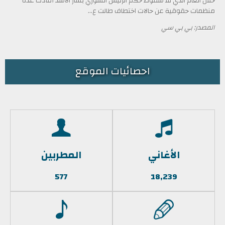
خلال العام الذي تلا سقوط حكم الرئيس السوري بشار الأسد أفادت عدة
منظمات حقوقية عن حالات اختطاف طالت ع...
المصدر: بي بي سي
احصائيات الموقع
الأغاني
المطربين
577
18,239