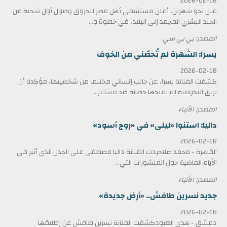
2026-02-18
قبل نحو شهرين، أعلن مستشفى أهل مصر للحروق وصول أول شحنة من
الجلد البشري المجمد إلى البلاد، في خطوة و...
المصدر: بي بي سي
يسرا: الشهرة لم تُحصّني من الخوف
2026-02-18
كشفت الفنانة يسرا، عن جانب إنساني مختلف من شخصيتها، مؤكدة أن
بريق النجومية لم يمنحها حصانة ضد مشاعر...
المصدر: الأنباء
داليا: استنوا «ليلى» في «روج أسود»
2026-02-18
القاهرة - محمد صلاحردت الفنانة داليا مصطفى على الجدل الذي أثير في
الأيام الماضية حول المنشورات التي...
المصدر: الأنباء
جديد نسرين طافش.. «أرض جديدة»
2026-02-18
دمشق - هدى العبودكشفت الفنانة نسرين طافش عن إطلاقها