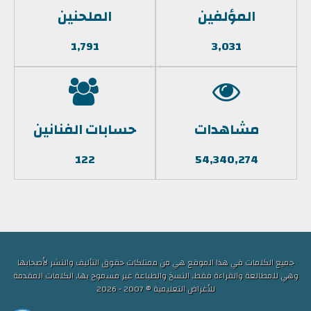
المؤلفين
الملحنين
1,791
3,031
مشاهدات
حسابات الفنانين
122
54,340,274
جميع الكلمات في هذا الموقع هي من ممتلكات حقوق التأليف والنشر لأصحابها
وهي للمطالعة والقراءة فقط, النسخ والطباعة غير مسموح بها, الكلمات المقدمة
للأغراض التعليمية © 2007 - 2026