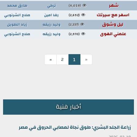
شهر
تركي
طارق محمد
(4,019)
اسهر مع سيرتك
رضا امين
صلاح الشرنوبي
(2,692)
ليل وشوق
وليد رزيقه
زياد الطويل
(2,337)
علمني الهوى
وليد رزيقه
صلاح الشرنوبي
(2,970)
«
1
»
2
أخبار فنية
زراعة الجلد البشري: طوق نجاة لمصابي الحروق في مصر