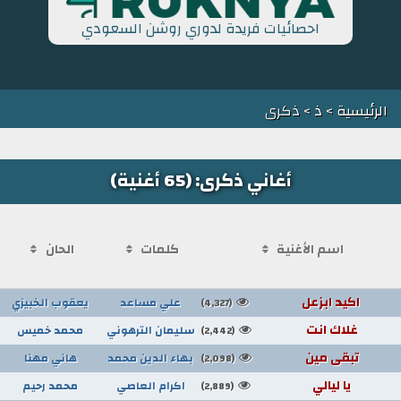
احصائيات فريدة لدوري روشن السعودي
الرئيسية
>
ذ
> ذكرى
أغاني ذكرى: (65 أغنية)
اسم الأغنية
كلمات
الحان
اكيد ابزعل
علي مساعد
يعقوب الخبيزي
(4,327)
غلاك انت
سليمان الترهوني
محمد خميس
(2,442)
تبقى مين
بهاء الدين محمد
هاني مهنا
(2,098)
يا ليالي
اكرام العاصي
محمد رحيم
(2,889)