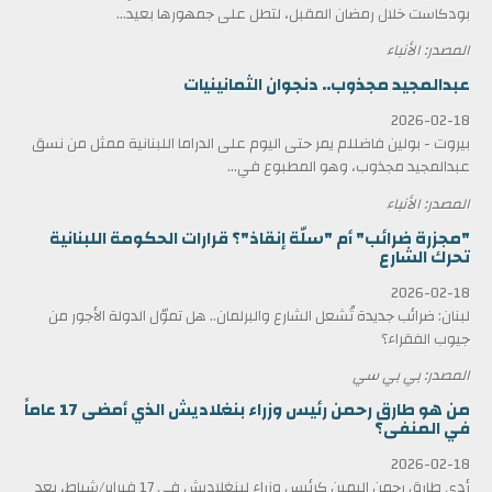
بودكاست خلال رمضان المقبل، لتطل على جمهورها بعيد...
المصدر: الأنباء
عبدالمجيد مجذوب.. دنجوان الثمانينيات
2026-02-18
بيروت - بولين فاضللم يمر حتى اليوم على الدراما اللبنانية ممثل من نسق
عبدالمجيد مجذوب، وهو المطبوع في...
المصدر: الأنباء
"مجزرة ضرائب" أم "سلّة إنقاذ"؟ قرارات الحكومة اللبنانية
تحرك الشارع
2026-02-18
لبنان: ضرائب جديدة تُشعل الشارع والبرلمان.. هل تموّل الدولة الأجور من
جيوب الفقراء؟
المصدر: بي بي سي
من هو طارق رحمن رئيس وزراء بنغلاديش الذي أمضى 17 عاماً
في المنفى؟
2026-02-18
أدى طارق رحمن اليمين كرئيس وزراء لبنغلاديش في 17 فبراير/شباط، بعد