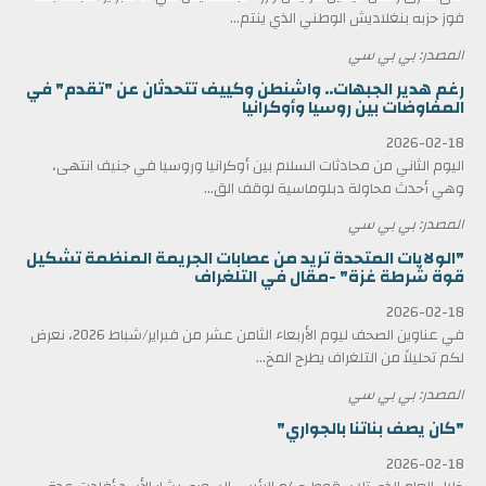
فوز حزبه بنغلاديش الوطني الذي ينتم...
المصدر: بي بي سي
رغم هدير الجبهات.. واشنطن وكييف تتحدثان عن "تقدم" في
المفاوضات بين روسيا وأوكرانيا
2026-02-18
اليوم الثاني من محادثات السلام بين أوكرانيا وروسيا في جنيف انتهى،
وهي أحدث محاولة دبلوماسية لوقف الق...
المصدر: بي بي سي
"الولايات المتحدة تريد من عصابات الجريمة المنظمة تشكيل
قوة شرطة غزة" -مقال في التلغراف
2026-02-18
في عناوين الصحف ليوم الأربعاء الثامن عشر من فبراير/شباط 2026، نعرض
لكم تحليلاً من التلغراف يطرح المخ...
المصدر: بي بي سي
"كان يصف بناتنا بالجواري"
2026-02-18