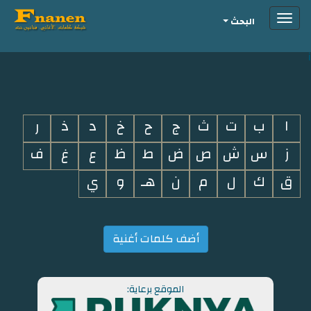
Toggle
البحث
navigation
i
ا
ب
ت
ث
ج
ح
خ
د
ذ
ر
ز
س
ش
ص
ض
ط
ظ
ع
غ
ف
ق
ك
ل
م
ن
هـ
و
ي
أضف كلمات أغنية
الموقع برعاية: