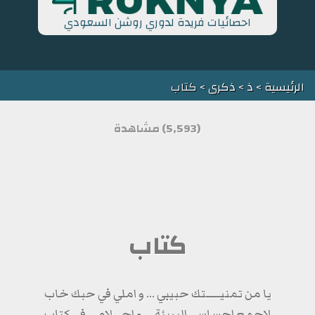
احصائيات فريدة لدوري روشن السعودي
الرئيسية
>
ذ
>
ذكرى
> كتاب
(5,593) مشاهدة
كتاب
يا من تمنيـــــتك حبيبي ... و املي في حبك خاب
لاجمع احساسي البريئة ... و احـــلامي في كتاب